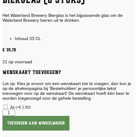
Bierglas (6 stuks)
Het Waterland Brewery Bierglas is het bijpassende glas om de
Waterland Brewery bieren uit te drinken.
Inhoud 33 CL
€
35,70
21 op voorraad
Wenskaart toevoegen?
Let op: Kies je ervoor om een wenskaart toe te voegen, dan kun je
op de afrekenpagina bij 'Bestelnotities' je persoonlijke tekst
toevoegen voor op de wenskaart! De wenskaart hoeft één keer te
worden toegevoegd voor de gehele bestelling.
Ja
(
+
€
1,50
)
Waterland
Brewery
Bierglas
Toevoegen aan winkelwagen
(6
stuks)
aantal