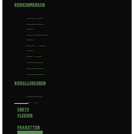
Bierkenmerken
Abdijbier
Alcoholvrij
bier
Alcoholarm
bier
Biologisch
bier
Trappist
Kerstbier
Lentebok
Herfstbok
Bierallergenen
Glutenvrij
Vegan
Grote
flessen
Pakketten