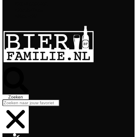
Bierabonnement
Bierproeverij
Bierglazen
Zoeken