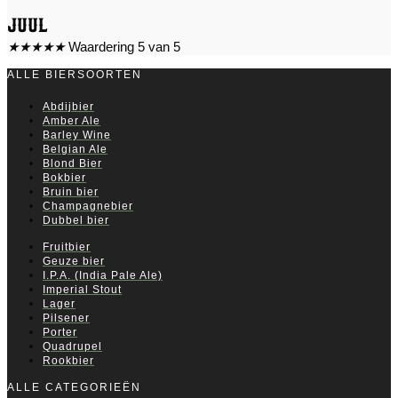
Juul
★
★
★
★
★
Waardering 5 van 5
ALLE BIERSOORTEN
Abdijbier
Amber Ale
Barley Wine
Belgian Ale
Blond Bier
Bokbier
Bruin bier
Champagnebier
Dubbel bier
Fruitbier
Geuze bier
I.P.A. (India Pale Ale)
Imperial Stout
Lager
Pilsener
Porter
Quadrupel
Rookbier
ALLE CATEGORIEËN