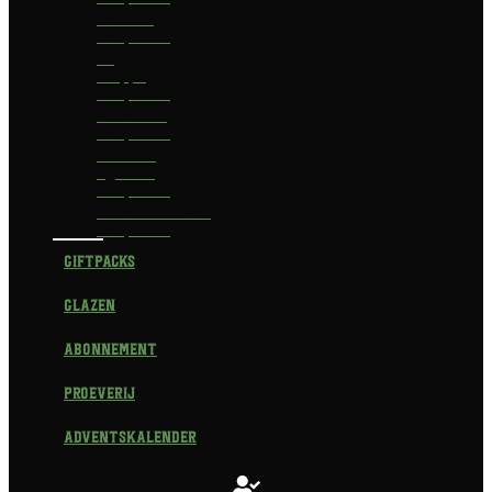
Delirium
Bierpakket
La
Trappe
Bierpakket
Waterland
Bierpakket
Brouwerij
Egmond
Bierpakket
Scheldebrouwerij
Bierpakket
Giftpacks
Glazen
Abonnement
Proeverij
Adventskalender