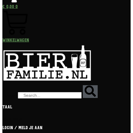
€
0,00
0
Winkelwagen
Zoeken
Taal
[gtranslate]
Login / meld je aan