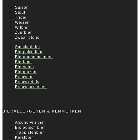
Saison
Stout
Tripel
Weizen
Witbier
Zuurbier
Zwaar blond
Speciaalbier
Bierpakketten
Bierabonnementen
Biertaps
Biervaten
Bierglazen
Brouwen
Brouwketels
Brouwpakketten
BIERALLERGENEN & KENMERKEN
Alcoholvrij bier
Biologisch bier
Trappistenbier
Kerstbier