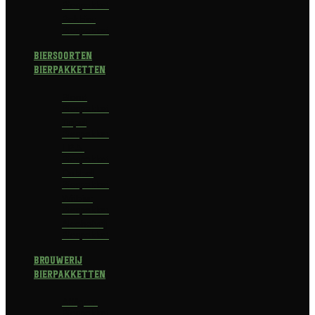
Bierpakket
Bokbier
Bierpakket
Biersoorten
Bierpakketten
Blond
Bierpakket
Tripel
Bierpakket
I.P.A.
Bierpakket
Dubbel
Bierpakket
Witbier
Bierpakket
Alcoholvrij
Bierpakket
Brouwerij
Bierpakketten
Affligem
Bierpakket