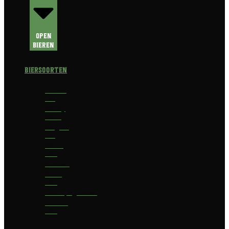
Open
Bieren
Biersoorten
Amber
Ale
Barley
Wine
Belgian
Ale
Blond
bier
Bokbier
Bruin
bier
Champagnebier
Dubbel
bier
Fruit