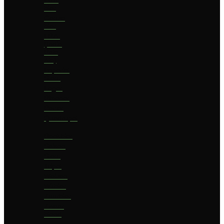
bier
Geuze
bier
I.P.A.
(India
Pale
Ale)
Imperial
Stout
Lager
Pilsener
Porter
Quadrupel
Rookbier
Saison
Stout
Tripel
Weizen
Witbier
Zuurbier
Zwaar
blond