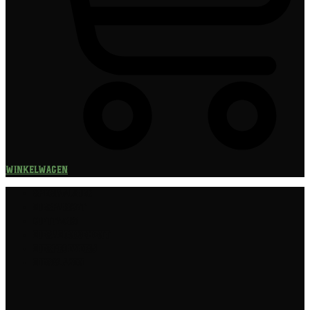
Winkelwagen
Speciaalbier
Bierpakket
Giftpacks
Bierabonnement
Bierproeverij
Bierglazen