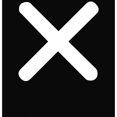
Speciaalbier
Bierpakket
Giftpacks