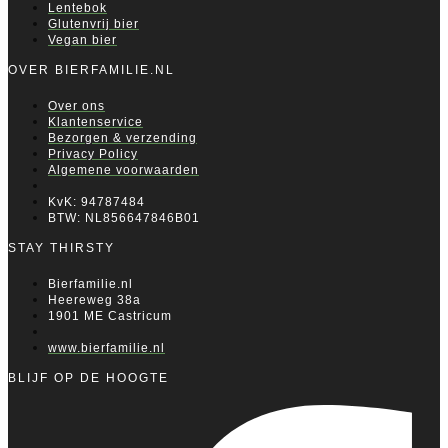
Lentebok
Glutenvrij bier
Vegan bier
OVER BIERFAMILIE.NL
Over ons
Klantenservice
Bezorgen & verzending
Privacy Policy
Algemene voorwaarden
KvK: 94787484
BTW: NL856647846B01
STAY THIRSTY
Bierfamilie.nl
Heereweg 38a
1901 ME Castricum
www.bierfamilie.nl
BLIJF OP DE HOOGTE