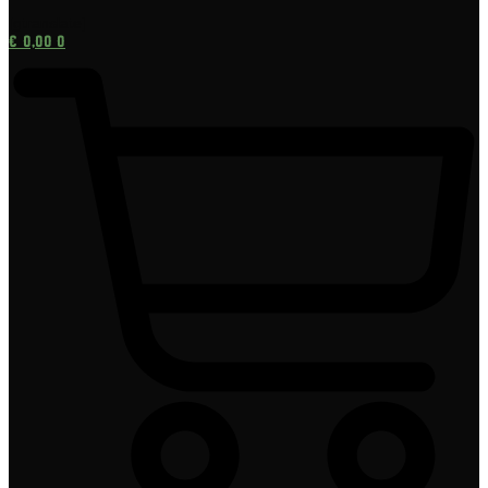
[gtranslate]
€
0,00
0