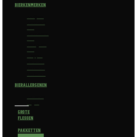
Bierkenmerken
Abdijbier
Alcoholvrij
bier
Alcoholarm
bier
Biologisch
bier
Trappist
Kerstbier
Lentebok
Herfstbok
Bierallergenen
Glutenvrij
Vegan
Grote
flessen
Pakketten