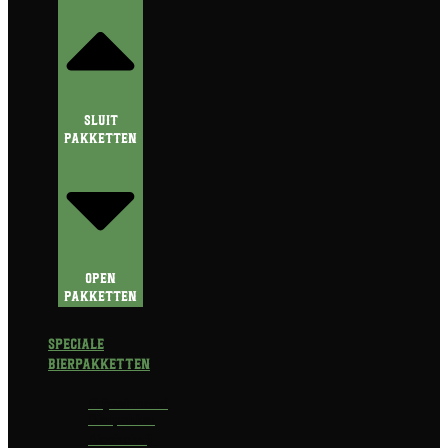
Sluit
Pakketten
Open
Pakketten
Speciale
Bierpakketten
Prijswinnend
Bierpakket
Alcoholvrij