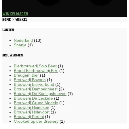
Winkelwagen
>
Home
Winkel
Landen
Nederland
(13)
Spanje
(1)
Brouwerijen
Bierbrouwerij Solo Beer
(1)
Brand Bierbrouwerij B.V.
(1)
Breugem Bier
(1)
Brouwerij Bavaria
(1)
Brouwerij Bierverbond
(1)
Brouwerij Dampegheest
(2)
Brouwerij De Koningshoeven
(1)
Brouwerij De Leckere
(1)
Brouwerij Grupo Modelo
(1)
Brouwerij Heineken
(1)
Brouwerij Holevoort
(1)
Brouwerij Peroni
(1)
Crooked Spider Brewery
(1)