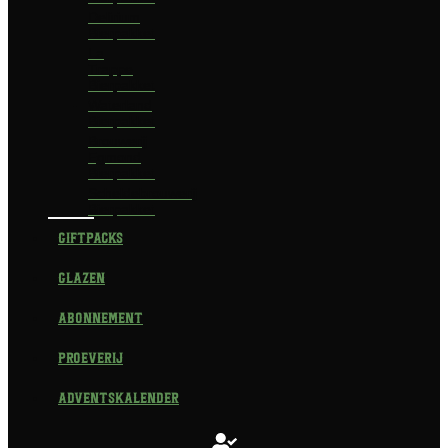
Delirium
Bierpakket
La
Trappe
Bierpakket
Waterland
Bierpakket
Brouwerij
Egmond
Bierpakket
Scheldebrouwerij
Bierpakket
Giftpacks
Glazen
Abonnement
Proeverij
Adventskalender