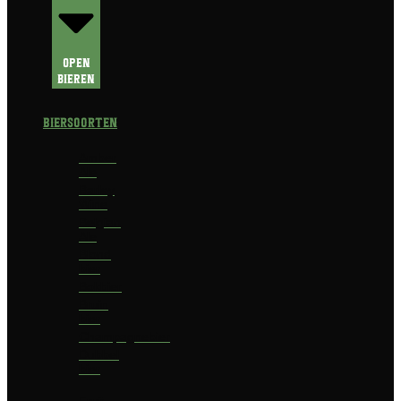
Open
Bieren
Biersoorten
Amber
Ale
Barley
Wine
Belgian
Ale
Blond
bier
Bokbier
Bruin
bier
Champagnebier
Dubbel
bier
Fruit