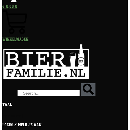
€
0,00
0
Winkelwagen
Zoeken
Taal
[gtranslate]
Login / meld je aan