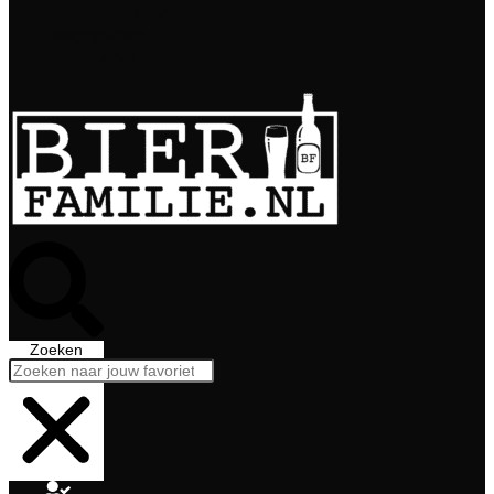
Bierabonnement
Bierproeverij
Bierglazen
Zoeken