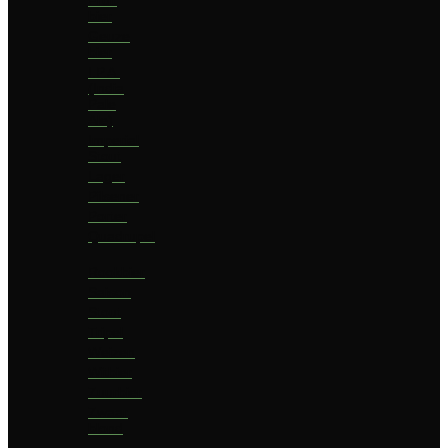
bier
Geuze
bier
I.P.A.
(India
Pale
Ale)
Imperial
Stout
Lager
Pilsener
Porter
Quadrupel
Rookbier
Saison
Stout
Tripel
Weizen
Witbier
Zuurbier
Zwaar
blond