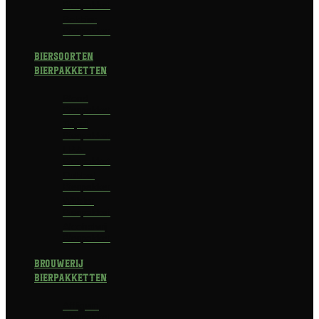
Bierpakket
Bokbier
Bierpakket
Biersoorten
Bierpakketten
Blond
Bierpakket
Tripel
Bierpakket
I.P.A.
Bierpakket
Dubbel
Bierpakket
Witbier
Bierpakket
Alcoholvrij
Bierpakket
Brouwerij
Bierpakketten
Affligem
Bierpakket