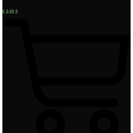
[gtranslate]
€
0,00
0