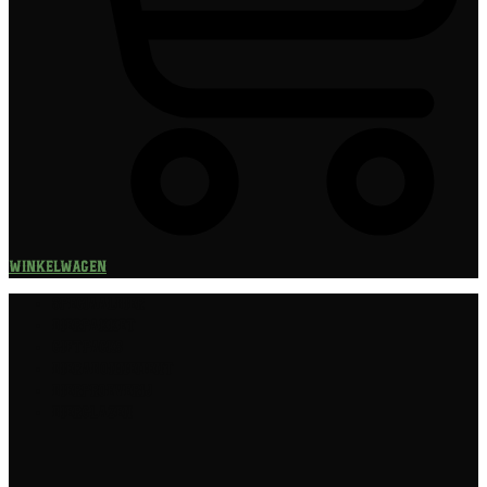
Winkelwagen
Speciaalbier
Bierpakket
Giftpacks
Bierabonnement
Bierproeverij
Bierglazen