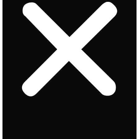
Speciaalbier
Bierpakket
Giftpacks