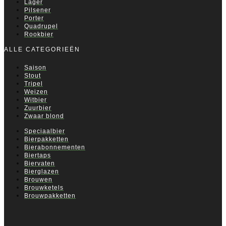
Lager
Pilsener
Porter
Quadrupel
Rookbier
ALLE CATEGORIEËN
Saison
Stout
Tripel
Weizen
Witbier
Zuurbier
Zwaar blond
Speciaalbier
Bierpakketten
Bierabonnementen
Biertaps
Biervaten
Bierglazen
Brouwen
Brouwketels
Brouwpakketten