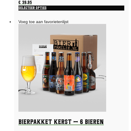
€
39,95
Selecteer opties
Dit
product
Voeg toe aan favorietenlijst
heeft
meerdere
variaties.
Deze
optie
kan
gekozen
worden
op
de
productpagina
Bierpakket Kerst – 6 bieren