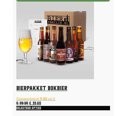
variaties.
Deze
optie
kan
gekozen
worden
op
de
productpagina
Bierpakket Bokbier
Gewaardeerd
5.00
uit 5
Oorspronkelijke
Huidige
€
39,50
€
35,00
prijs
prijs
Selecteer opties
was:
is: