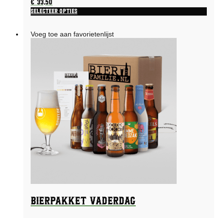
€
33,50
Selecteer opties
Dit
product
Voeg toe aan favorietenlijst
heeft
meerdere
variaties.
Deze
optie
kan
gekozen
worden
op
de
productpagina
Bierpakket Vaderdag