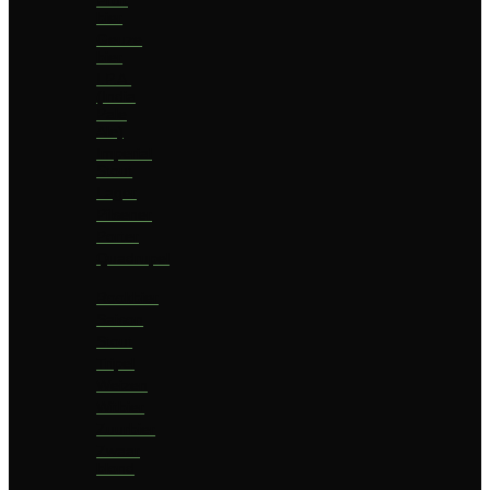
bier
Geuze
bier
I.P.A.
(India
Pale
Ale)
Imperial
Stout
Lager
Pilsener
Porter
Quadrupel
Rookbier
Saison
Stout
Tripel
Weizen
Witbier
Zuurbier
Zwaar
blond