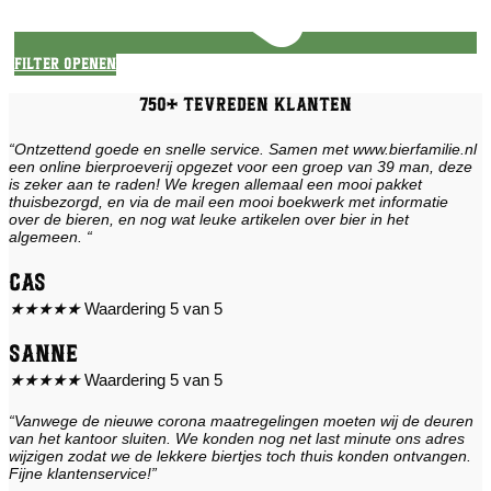
Filter openen
750+ tevreden klanten
“Ontzettend goede en snelle service. Samen met www.bierfamilie.nl
een online bierproeverij opgezet voor een groep van 39 man, deze
is zeker aan te raden! We kregen allemaal een mooi pakket
thuisbezorgd, en via de mail een mooi boekwerk met informatie
over de bieren, en nog wat leuke artikelen over bier in het
algemeen. “
Cas
★
★
★
★
★
Waardering 5 van 5
Sanne
★
★
★
★
★
Waardering 5 van 5
“Vanwege de nieuwe corona maatregelingen moeten wij de deuren
van het kantoor sluiten. We konden nog net last minute ons adres
wijzigen zodat we de lekkere biertjes toch thuis konden ontvangen.
Fijne klantenservice!”