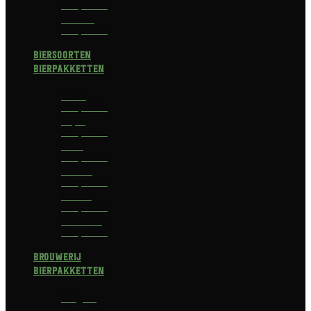
Bierpakket
Bokbier
Bierpakket
Biersoorten
Bierpakketten
Blond
Bierpakket
Tripel
Bierpakket
I.P.A.
Bierpakket
Dubbel
Bierpakket
Witbier
Bierpakket
Alcoholvrij
Bierpakket
Brouwerij
Bierpakketten
Affligem
Bierpakket