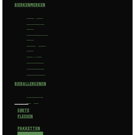
Bierkenmerken
Abdijbier
Alcoholvrij
bier
Alcoholarm
bier
Biologisch
bier
Trappist
Kerstbier
Lentebok
Herfstbok
Bierallergenen
Glutenvrij
Vegan
Grote
flessen
Pakketten