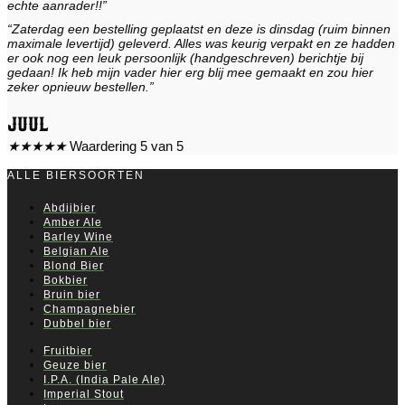
echte aanrader!!”
“Zaterdag een bestelling geplaatst en deze is dinsdag (ruim binnen
maximale levertijd) geleverd. Alles was keurig verpakt en ze hadden
er ook nog een leuk persoonlijk (handgeschreven) berichtje bij
gedaan! Ik heb mijn vader hier erg blij mee gemaakt en zou hier
zeker opnieuw bestellen.”
Juul
★
★
★
★
★
Waardering 5 van 5
ALLE BIERSOORTEN
Abdijbier
Amber Ale
Barley Wine
Belgian Ale
Blond Bier
Bokbier
Bruin bier
Champagnebier
Dubbel bier
Fruitbier
Geuze bier
I.P.A. (India Pale Ale)
Imperial Stout