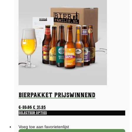
Bierpakket Prijswinnend
Oorspronkelijke
Huidige
€
33,95
€
31,95
prijs
prijs
Selecteer opties
Dit
was:
is:
product
€ 33,95.
€ 31,95.
Voeg toe aan favorietenlijst
heeft
Aanbieding!
meerdere