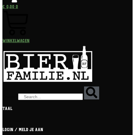
€
0,00
0
Winkelwagen
Zoeken
Taal
[gtranslate]
Login / meld je aan