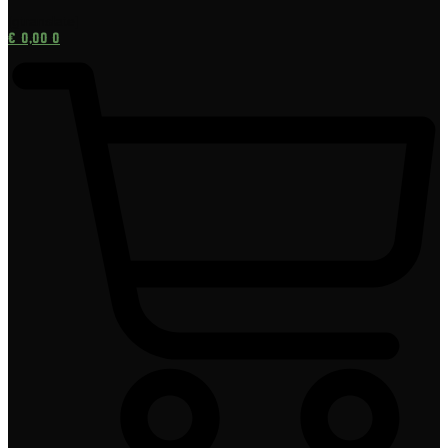
[gtranslate]
€
0,00
0