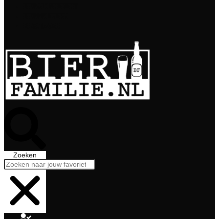
Bierabonnement
Bierproeverij
Bierglazen
Zoeken