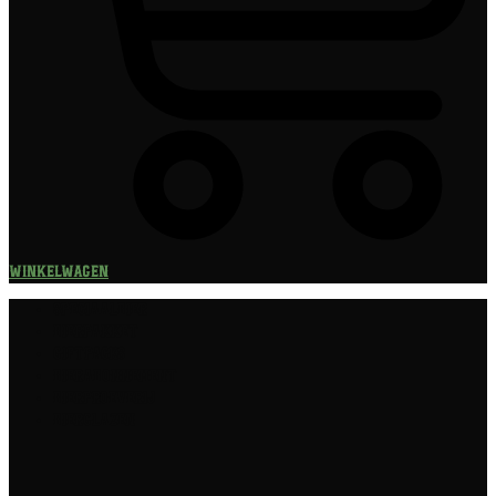
Winkelwagen
Speciaalbier
Bierpakket
Giftpacks
Bierabonnement
Bierproeverij
Bierglazen