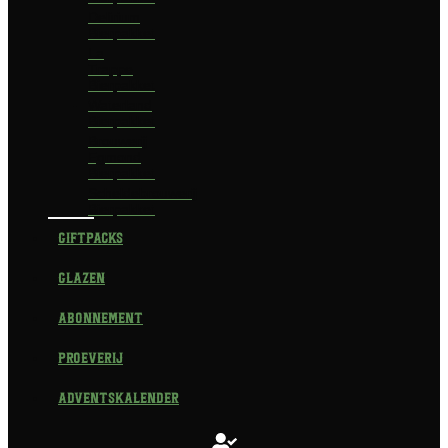
Delirium
Bierpakket
La
Trappe
Bierpakket
Waterland
Bierpakket
Brouwerij
Egmond
Bierpakket
Scheldebrouwerij
Bierpakket
Giftpacks
Glazen
Abonnement
Proeverij
Adventskalender