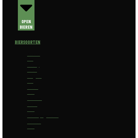
Open
Bieren
Biersoorten
Amber
Ale
Barley
Wine
Belgian
Ale
Blond
bier
Bokbier
Bruin
bier
Champagnebier
Dubbel
bier
Fruit