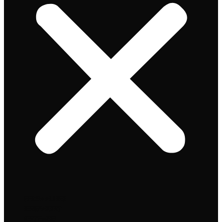
Speciaalbier
Bierpakket
Giftpacks