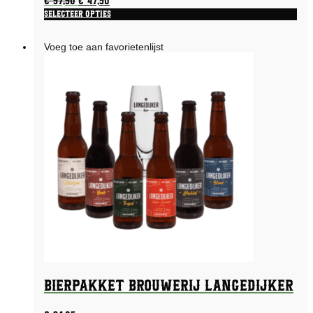
Oorspronkelijke
Huidige
€
57,50
€
47,50
prijs
prijs
Selecteer opties
was:
is:
€ 57,50.
€ 47,50.
Voeg toe aan favorietenlijst
Bierpakket Brouwerij Langedijker