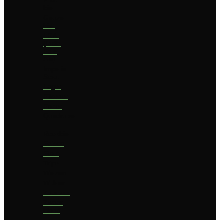
bier
Geuze
bier
I.P.A.
(India
Pale
Ale)
Imperial
Stout
Lager
Pilsener
Porter
Quadrupel
Rookbier
Saison
Stout
Tripel
Weizen
Witbier
Zuurbier
Zwaar
blond