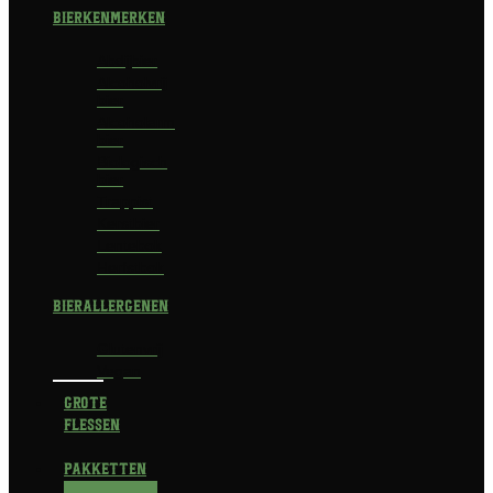
Bierkenmerken
Abdijbier
Alcoholvrij
bier
Alcoholarm
bier
Biologisch
bier
Trappist
Kerstbier
Lentebok
Herfstbok
Bierallergenen
Glutenvrij
Vegan
Grote
flessen
Pakketten