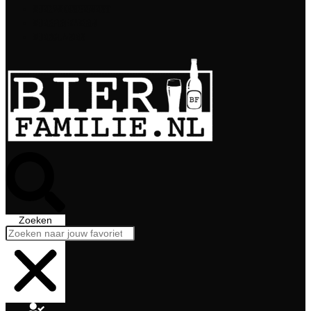
Bierabonnement
Bierproeverij
Bierglazen
Zoeken