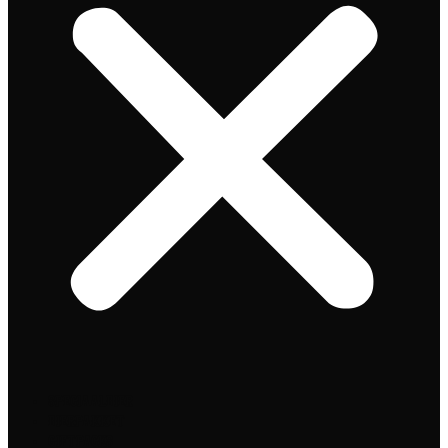
Speciaalbier
Bierpakket
Giftpacks