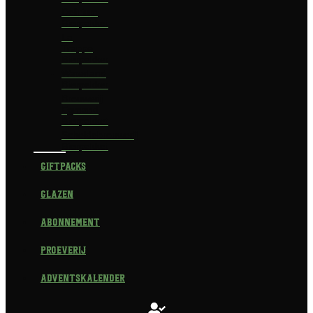
Delirium
Bierpakket
La
Trappe
Bierpakket
Waterland
Bierpakket
Brouwerij
Egmond
Bierpakket
Scheldebrouwerij
Bierpakket
Giftpacks
Glazen
Abonnement
Proeverij
Adventskalender