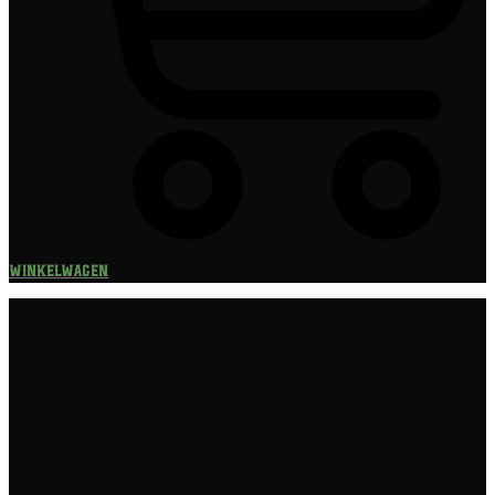
Winkelwagen
Speciaalbier
Bierpakket
Giftpacks
Bierabonnement
Bierproeverij
Bierglazen