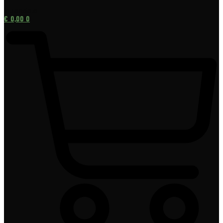
[gtranslate]
€
0,00
0