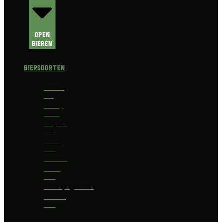
Open
Bieren
Biersoorten
Amber
Ale
Barley
Wine
Belgian
Ale
Blond
bier
Bokbier
Bruin
bier
Champagnebier
Dubbel
bier
Fruit