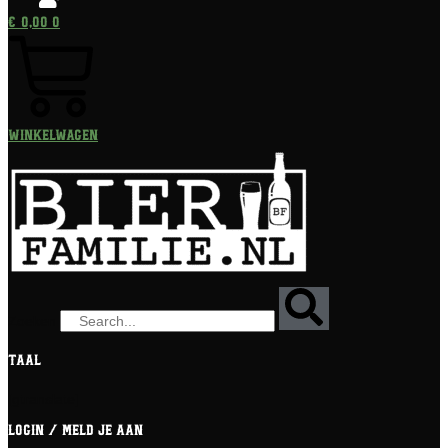
€
0,00
0
Winkelwagen
Zoeken
Taal
[gtranslate]
Login / meld je aan