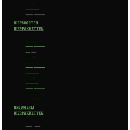
Bierpakket
Bokbier
Bierpakket
Biersoorten
Bierpakketten
Blond
Bierpakket
Tripel
Bierpakket
I.P.A.
Bierpakket
Dubbel
Bierpakket
Witbier
Bierpakket
Alcoholvrij
Bierpakket
Brouwerij
Bierpakketten
Affligem
Bierpakket