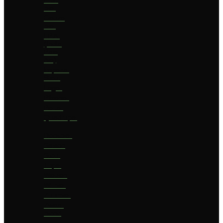
bier
Geuze
bier
I.P.A.
(India
Pale
Ale)
Imperial
Stout
Lager
Pilsener
Porter
Quadrupel
Rookbier
Saison
Stout
Tripel
Weizen
Witbier
Zuurbier
Zwaar
blond