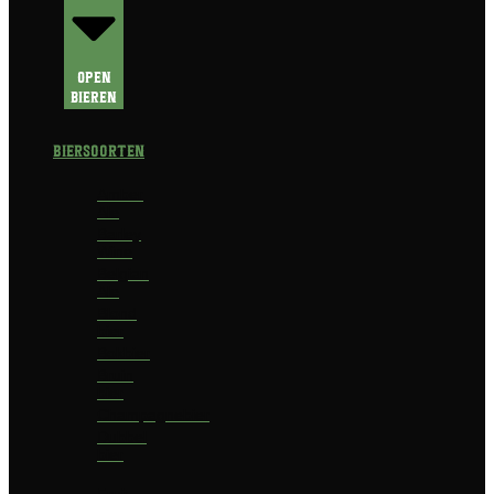
Open
Bieren
Biersoorten
Amber
Ale
Barley
Wine
Belgian
Ale
Blond
bier
Bokbier
Bruin
bier
Champagnebier
Dubbel
bier
Fruit