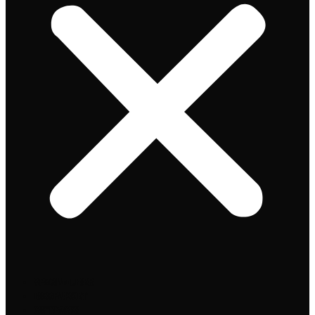
Speciaalbier
Bierpakket
Giftpacks