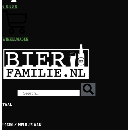
€
0,00
0
Winkelwagen
Zoeken
Taal
[gtranslate]
Login / meld je aan