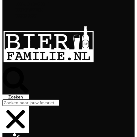
Bierabonnement
Bierproeverij
Bierglazen
Zoeken