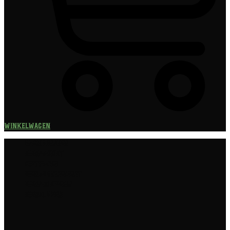
Winkelwagen
Speciaalbier
Bierpakket
Giftpacks
Bierabonnement
Bierproeverij
Bierglazen