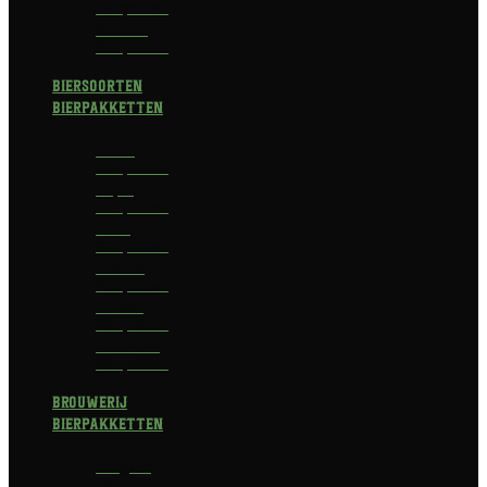
Bierpakket
Bokbier
Bierpakket
Biersoorten
Bierpakketten
Blond
Bierpakket
Tripel
Bierpakket
I.P.A.
Bierpakket
Dubbel
Bierpakket
Witbier
Bierpakket
Alcoholvrij
Bierpakket
Brouwerij
Bierpakketten
Affligem
Bierpakket