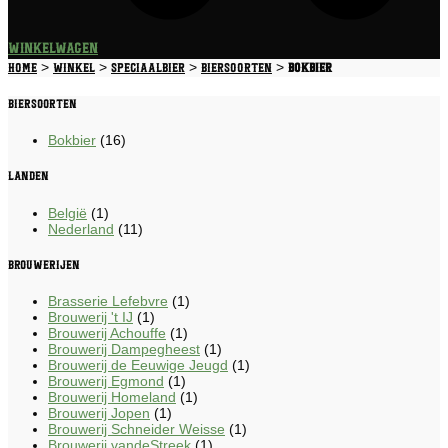
Winkelwagen
>
>
>
>
Home
Winkel
Speciaalbier
Biersoorten
Bokbier
Biersoorten
Bokbier
(16)
Landen
België
(1)
Nederland
(11)
Brouwerijen
Brasserie Lefebvre
(1)
Brouwerij 't IJ
(1)
Brouwerij Achouffe
(1)
Brouwerij Dampegheest
(1)
Brouwerij de Eeuwige Jeugd
(1)
Brouwerij Egmond
(1)
Brouwerij Homeland
(1)
Brouwerij Jopen
(1)
Brouwerij Schneider Weisse
(1)
Brouwerij vandeStreek
(1)