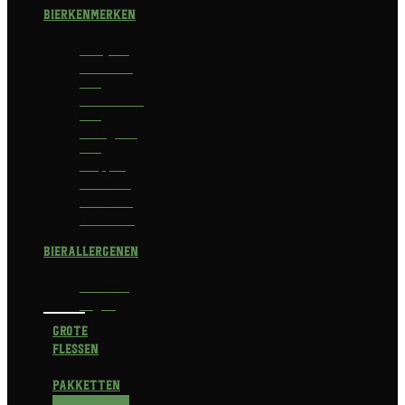
Bierkenmerken
Abdijbier
Alcoholvrij
bier
Alcoholarm
bier
Biologisch
bier
Trappist
Kerstbier
Lentebok
Herfstbok
Bierallergenen
Glutenvrij
Vegan
Grote
flessen
Pakketten