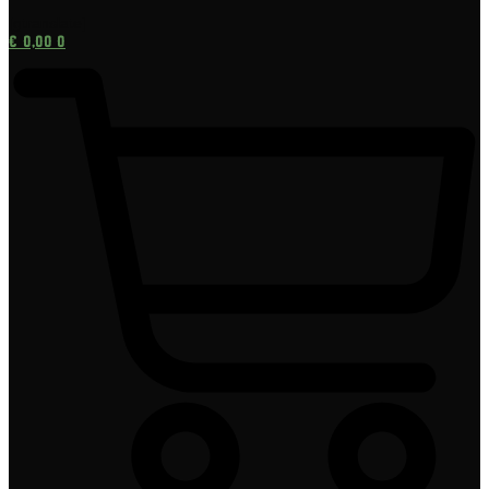
[gtranslate]
€
0,00
0