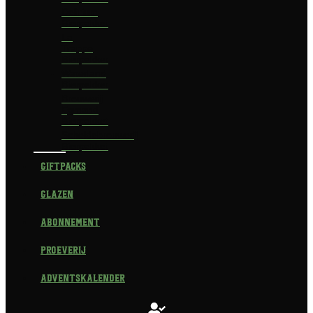
Delirium
Bierpakket
La
Trappe
Bierpakket
Waterland
Bierpakket
Brouwerij
Egmond
Bierpakket
Scheldebrouwerij
Bierpakket
Giftpacks
Glazen
Abonnement
Proeverij
Adventskalender