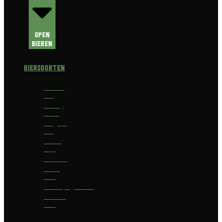
Open
Bieren
Biersoorten
Amber
Ale
Barley
Wine
Belgian
Ale
Blond
bier
Bokbier
Bruin
bier
Champagnebier
Dubbel
bier
Fruit