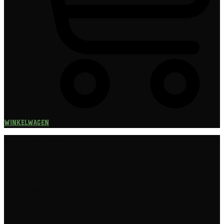
Winkelwagen
Speciaalbier
Bierpakket
Giftpacks
Bierabonnement
Bierproeverij
Bierglazen