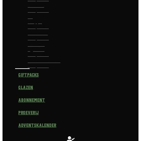
Delirium
Bierpakket
La
Trappe
Bierpakket
Waterland
Bierpakket
Brouwerij
Egmond
Bierpakket
Scheldebrouwerij
Bierpakket
Giftpacks
Glazen
Abonnement
Proeverij
Adventskalender