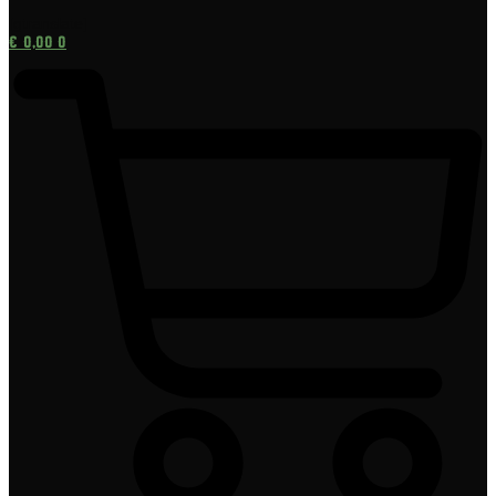
[gtranslate]
€
0,00
0