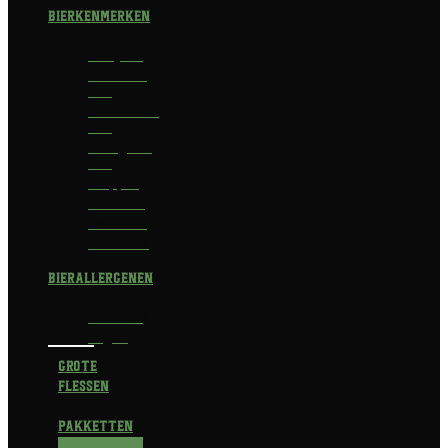
Bierkenmerken
Abdijbier
Alcoholvrij
bier
Alcoholarm
bier
Biologisch
bier
Trappist
Kerstbier
Lentebok
Herfstbok
Bierallergenen
Glutenvrij
Vegan
Grote
flessen
Pakketten