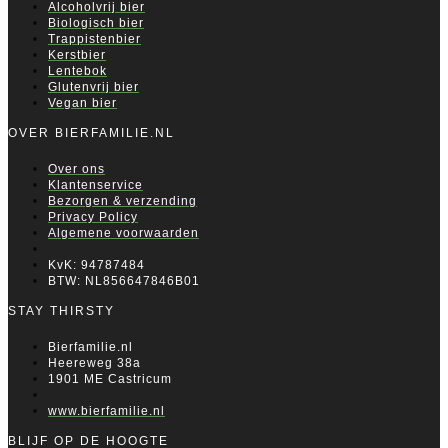
Alcoholvrij bier
Biologisch bier
Trappistenbier
Kerstbier
Lentebok
Glutenvrij bier
Vegan bier
OVER BIERFAMILIE.NL
Over ons
Klantenservice
Bezorgen & verzending
Privacy Policy
Algemene voorwaarden
KvK: 94787484
BTW: NL856647846B01
STAY THIRSTY
Bierfamilie.nl
Heereweg 38a
1901 ME Castricum
www.bierfamilie.nl
BLIJF OP DE HOOGTE