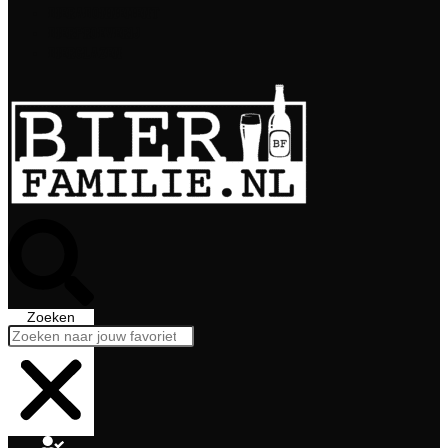
Bierabonnement
Bierproeverij
Bierglazen
Zoeken