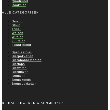
Quadrupel
Rookbier
ALLE CATEGORIEËN
Saison
Stout
Tripel
Weizen
Witbier
Zuurbier
Zwaar blond
Speciaalbier
Bierpakketten
Bierabonnementen
Biertaps
Biervaten
Bierglazen
Brouwen
Brouwketels
Brouwpakketten
BIERALLERGENEN & KENMERKEN