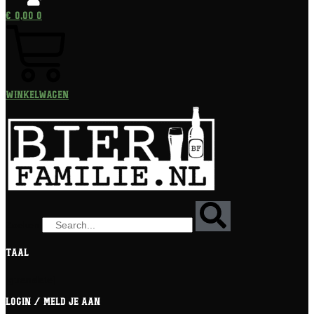
€
0,00
0
Winkelwagen
Zoeken
Taal
[gtranslate]
Login / meld je aan