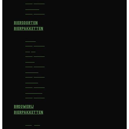
Bierpakket
Bokbier
Bierpakket
Biersoorten
Bierpakketten
Blond
Bierpakket
Tripel
Bierpakket
I.P.A.
Bierpakket
Dubbel
Bierpakket
Witbier
Bierpakket
Alcoholvrij
Bierpakket
Brouwerij
Bierpakketten
Affligem
Bierpakket