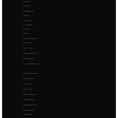
bier
Geuze
bier
I.P.A.
(India
Pale
Ale)
Imperial
Stout
Lager
Pilsener
Porter
Quadrupel
Rookbier
Saison
Stout
Tripel
Weizen
Witbier
Zuurbier
Zwaar
blond