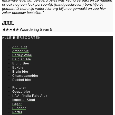
maximale levertijd) geleverd. Alles was keurig verpakt en ze hadden
er ook nog een leuk persoonlijk (handgeschreven) berichtje bij
gedaan! Ik heb mijn vader hier erg blij mee gemaakt en zou hier
zeker opnieuw bestellen.”
Juul
★
★
★
★
★
Waardering 5 van 5
ALLE BIERSOORTEN
Abdijbier
Amber Ale
Barley Wine
Belgian Ale
Blond Bier
Bokbier
Bruin bier
Champagnebier
Dubbel bier
Fruitbier
Geuze bier
I.P.A. (India Pale Ale)
Imperial Stout
Lager
Pilsener
Porter