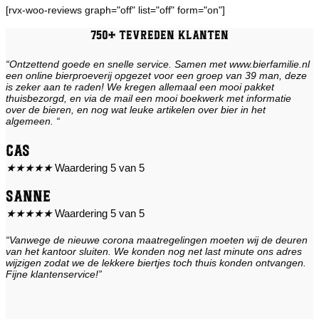
[rvx-woo-reviews graph="off" list="off" form="on"]
750+ tevreden klanten
“Ontzettend goede en snelle service. Samen met www.bierfamilie.nl
een online bierproeverij opgezet voor een groep van 39 man, deze
is zeker aan te raden! We kregen allemaal een mooi pakket
thuisbezorgd, en via de mail een mooi boekwerk met informatie
over de bieren, en nog wat leuke artikelen over bier in het
algemeen. “
Cas
★
★
★
★
★
Waardering 5 van 5
Sanne
★
★
★
★
★
Waardering 5 van 5
“Vanwege de nieuwe corona maatregelingen moeten wij de deuren
van het kantoor sluiten. We konden nog net last minute ons adres
wijzigen zodat we de lekkere biertjes toch thuis konden ontvangen.
Fijne klantenservice!”