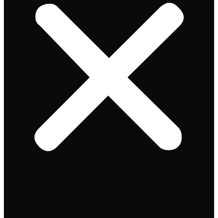
Speciaalbier
Bierpakket
Giftpacks