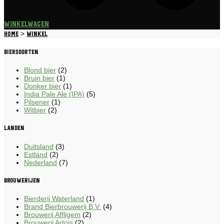
Winkelwagen
>
Home
Winkel
Biersoorten
Blond bier
(2)
Bruin bier
(1)
Donker bier
(1)
India Pale Ale (IPA)
(5)
Pilsener
(1)
Witbier
(2)
Landen
Duitsland
(3)
Estland
(2)
Nederland
(7)
Brouwerijen
Bierderij Waterland
(1)
Brand Bierbrouwerij B.V.
(4)
Brouwerij Affligem
(2)
Brouwerij Artois
(2)