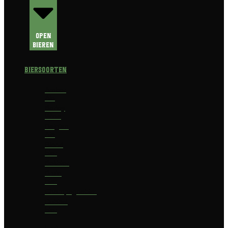
Open
Bieren
Biersoorten
Amber
Ale
Barley
Wine
Belgian
Ale
Blond
bier
Bokbier
Bruin
bier
Champagnebier
Dubbel
bier
Fruit