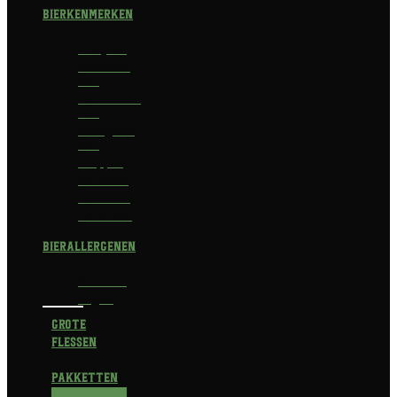
Bierkenmerken
Abdijbier
Alcoholvrij
bier
Alcoholarm
bier
Biologisch
bier
Trappist
Kerstbier
Lentebok
Herfstbok
Bierallergenen
Glutenvrij
Vegan
Grote
flessen
Pakketten