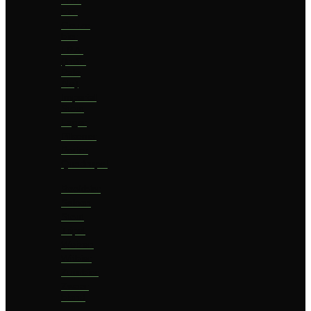
bier
Geuze
bier
I.P.A.
(India
Pale
Ale)
Imperial
Stout
Lager
Pilsener
Porter
Quadrupel
Rookbier
Saison
Stout
Tripel
Weizen
Witbier
Zuurbier
Zwaar
blond