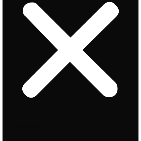
Speciaalbier
Bierpakket
Giftpacks