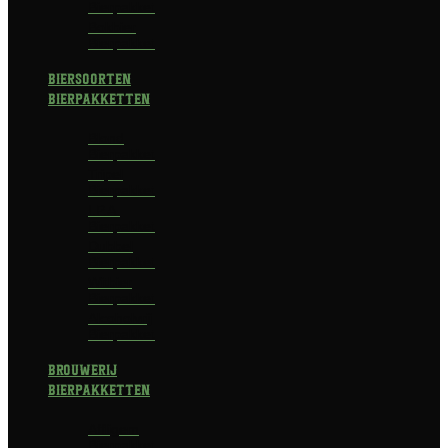
Bierpakket
Bokbier
Bierpakket
Biersoorten
Bierpakketten
Blond
Bierpakket
Tripel
Bierpakket
I.P.A.
Bierpakket
Dubbel
Bierpakket
Witbier
Bierpakket
Alcoholvrij
Bierpakket
Brouwerij
Bierpakketten
Affligem
Bierpakket