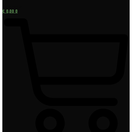
[gtranslate]
€
0,00
0