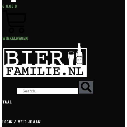
€
0,00
0
Winkelwagen
Zoeken
Taal
[gtranslate]
Login / meld je aan