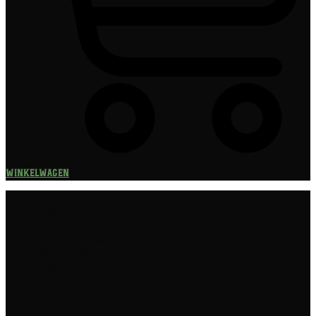
Winkelwagen
Speciaalbier
Bierpakket
Giftpacks
Bierabonnement
Bierproeverij
Bierglazen