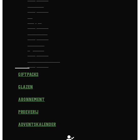
Delirium
Bierpakket
La
Trappe
Bierpakket
Waterland
Bierpakket
Brouwerij
Egmond
Bierpakket
Scheldebrouwerij
Bierpakket
Giftpacks
Glazen
Abonnement
Proeverij
Adventskalender