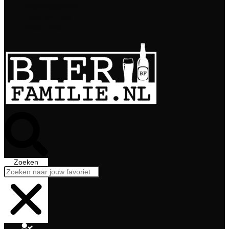
Bierabonnement
Bierproeverij
Bierglazen
Zoeken