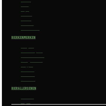
Saison
Stout
Tripel
Weizen
Witbier
Zuurbier
Zwaar blond
Bierkenmerken
Abdijbier
Alcoholvrij bier
Alcoholarm bier
Biologisch bier
Trappist
Kerstbier
Lentebok
Herfstbok
Bierallergenen
Glutenvrij
Vegan