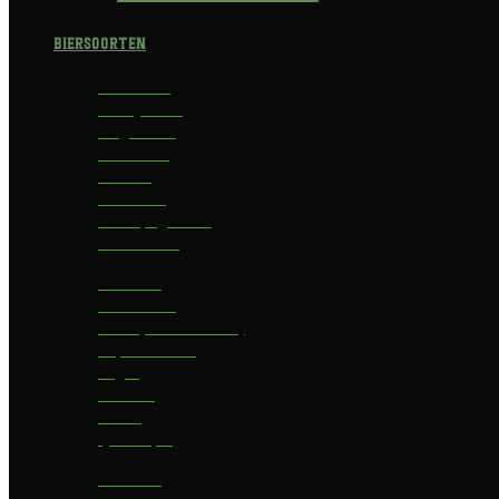
Biersoorten
Amber Ale
Barley Wine
Belgian Ale
Blond bier
Bokbier
Bruin bier
Champagnebier
Dubbel bier
Fruit bier
Geuze bier
I.P.A. (India Pale Ale)
Imperial Stout
Lager
Pilsener
Porter
Quadrupel
Rookbier