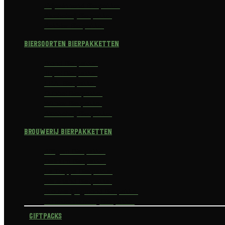
Prijswinnend Bierpakket
Alcoholvrij Bierpakket
Bokbier Bierpakket
Biersoorten Bierpakketten
Blond Bierpakket
Tripel Bierpakket
I.P.A. Bierpakket
Dubbel Bierpakket
Witbier Bierpakket
Alcoholvrij Bierpakket
Brouwerij Bierpakketten
Affligem Bierpakket
Delirium Bierpakket
La Trappe Bierpakket
Waterland Bierpakket
Brouwerij Egmond Bierpakket
Scheldebrouwerij Bierpakket
Giftpacks