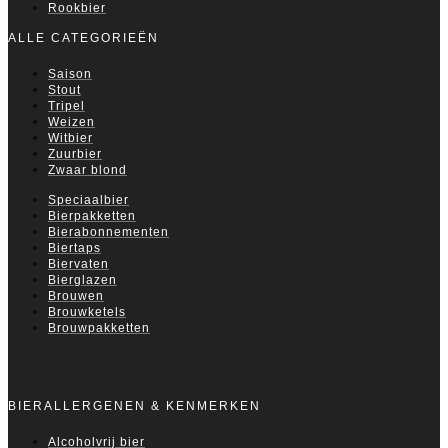
Rookbier
ALLE CATEGORIEËN
Saison
Stout
Tripel
Weizen
Witbier
Zuurbier
Zwaar blond
Speciaalbier
Bierpakketten
Bierabonnementen
Biertaps
Biervaten
Bierglazen
Brouwen
Brouwketels
Brouwpakketten
BIERALLERGENEN & KENMERKEN
Alcoholvrij bier