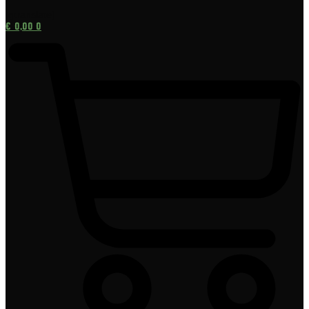
[gtranslate]
€
0,00
0