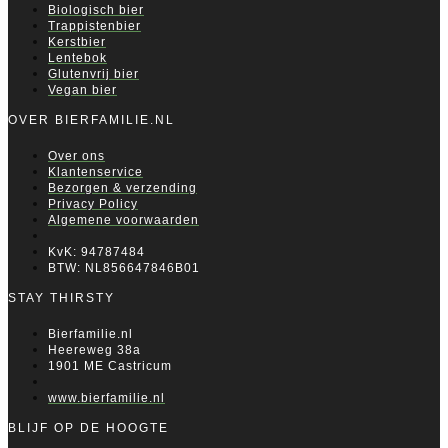
Biologisch bier
Trappistenbier
Kerstbier
Lentebok
Glutenvrij bier
Vegan bier
OVER BIERFAMILIE.NL
Over ons
Klantenservice
Bezorgen & verzending
Privacy Policy
Algemene voorwaarden
KvK: 94787484
BTW: NL856647846B01
STAY THIRSTY
Bierfamilie.nl
Heereweg 38a
1901 ME Castricum
www.bierfamilie.nl
BLIJF OP DE HOOGTE