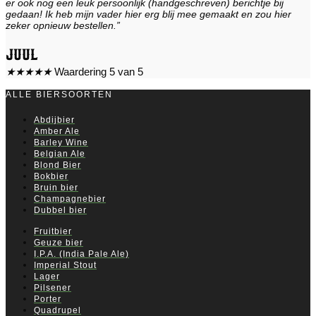
er ook nog een leuk persoonlijk (handgeschreven) berichtje bij
gedaan! Ik heb mijn vader hier erg blij mee gemaakt en zou hier
zeker opnieuw bestellen.”
Juul
★
★
★
★
★
Waardering 5 van 5
ALLE BIERSOORTEN
Abdijbier
Amber Ale
Barley Wine
Belgian Ale
Blond Bier
Bokbier
Bruin bier
Champagnebier
Dubbel bier
Fruitbier
Geuze bier
I.P.A. (India Pale Ale)
Imperial Stout
Lager
Pilsener
Porter
Quadrupel