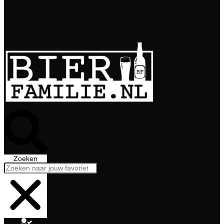
Bierabonnement
Bierproeverij
Bierglazen
Zoeken