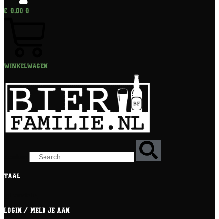
€
0,00
0
Winkelwagen
Zoeken
Taal
[gtranslate]
Login / meld je aan