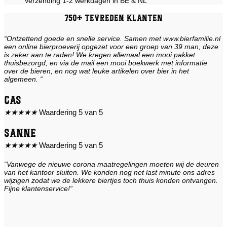
Verzending 1-2 werkdagen in BE & NL
750+ tevreden klanten
“Ontzettend goede en snelle service. Samen met www.bierfamilie.nl
een online bierproeverij opgezet voor een groep van 39 man, deze
is zeker aan te raden! We kregen allemaal een mooi pakket
thuisbezorgd, en via de mail een mooi boekwerk met informatie
over de bieren, en nog wat leuke artikelen over bier in het
algemeen. “
Cas
★
★
★
★
★
Waardering 5 van 5
Sanne
★
★
★
★
★
Waardering 5 van 5
“Vanwege de nieuwe corona maatregelingen moeten wij de deuren
van het kantoor sluiten. We konden nog net last minute ons adres
wijzigen zodat we de lekkere biertjes toch thuis konden ontvangen.
Fijne klantenservice!”