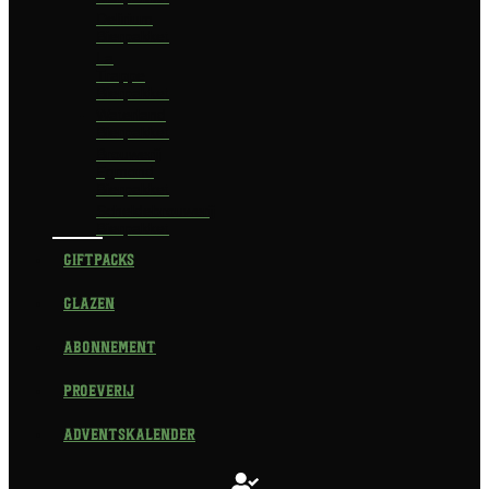
Delirium
Bierpakket
La
Trappe
Bierpakket
Waterland
Bierpakket
Brouwerij
Egmond
Bierpakket
Scheldebrouwerij
Bierpakket
Giftpacks
Glazen
Abonnement
Proeverij
Adventskalender