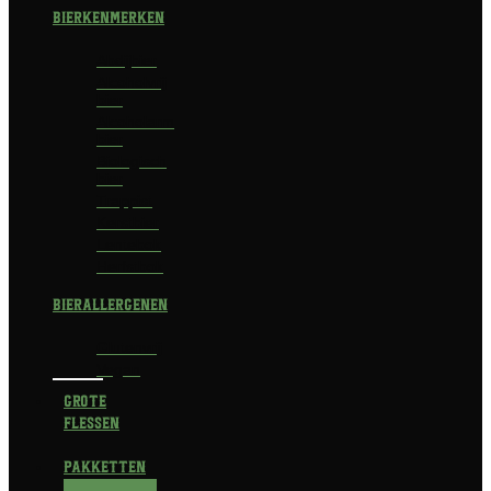
Bierkenmerken
Abdijbier
Alcoholvrij
bier
Alcoholarm
bier
Biologisch
bier
Trappist
Kerstbier
Lentebok
Herfstbok
Bierallergenen
Glutenvrij
Vegan
Grote
flessen
Pakketten