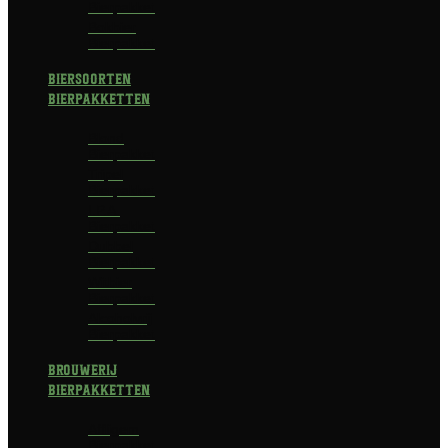
Bierpakket
Bokbier
Bierpakket
Biersoorten
Bierpakketten
Blond
Bierpakket
Tripel
Bierpakket
I.P.A.
Bierpakket
Dubbel
Bierpakket
Witbier
Bierpakket
Alcoholvrij
Bierpakket
Brouwerij
Bierpakketten
Affligem
Bierpakket