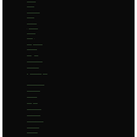
bier
Geuze
bier
I.P.A.
(India
Pale
Ale)
Imperial
Stout
Lager
Pilsener
Porter
Quadrupel
Rookbier
Saison
Stout
Tripel
Weizen
Witbier
Zuurbier
Zwaar
blond