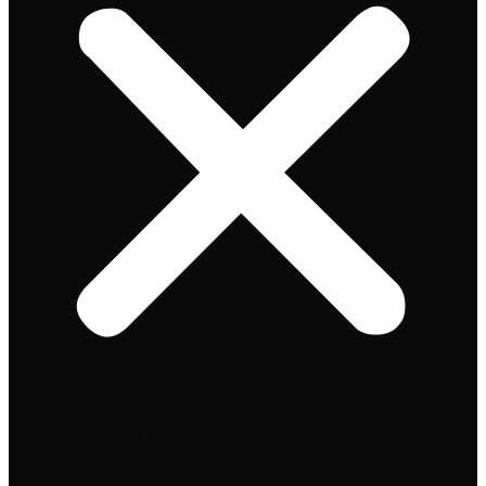
Speciaalbier
Bierpakket
Giftpacks