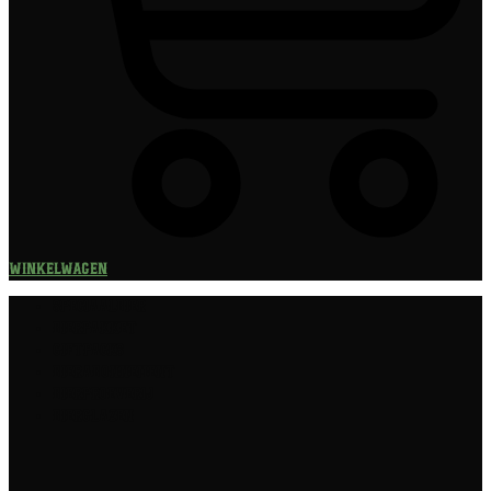
Winkelwagen
Speciaalbier
Bierpakket
Giftpacks
Bierabonnement
Bierproeverij
Bierglazen