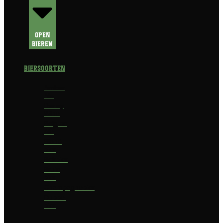
Open
Bieren
Biersoorten
Amber
Ale
Barley
Wine
Belgian
Ale
Blond
bier
Bokbier
Bruin
bier
Champagnebier
Dubbel
bier
Fruit