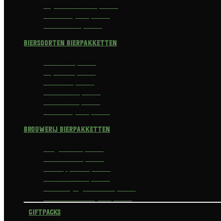
Prijswinnend Bierpakket
Alcoholvrij Bierpakket
Bokbier Bierpakket
Biersoorten Bierpakketten
Blond Bierpakket
Tripel Bierpakket
I.P.A. Bierpakket
Dubbel Bierpakket
Witbier Bierpakket
Alcoholvrij Bierpakket
Brouwerij Bierpakketten
Affligem Bierpakket
Delirium Bierpakket
La Trappe Bierpakket
Waterland Bierpakket
Brouwerij Egmond Bierpakket
Scheldebrouwerij Bierpakket
Giftpacks