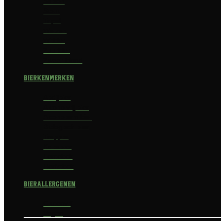
Saison
Stout
Tripel
Weizen
Witbier
Zuurbier
Zwaar blond
Bierkenmerken
Abdijbier
Alcoholvrij bier
Alcoholarm bier
Biologisch bier
Trappist
Kerstbier
Lentebok
Herfstbok
Bierallergenen
Glutenvrij
Vegan