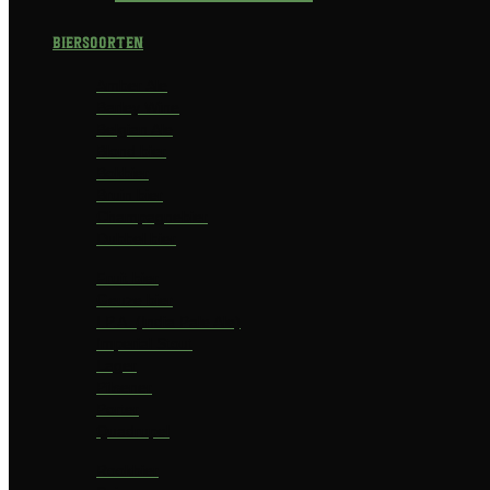
Biersoorten
Amber Ale
Barley Wine
Belgian Ale
Blond bier
Bokbier
Bruin bier
Champagnebier
Dubbel bier
Fruit bier
Geuze bier
I.P.A. (India Pale Ale)
Imperial Stout
Lager
Pilsener
Porter
Quadrupel
Rookbier