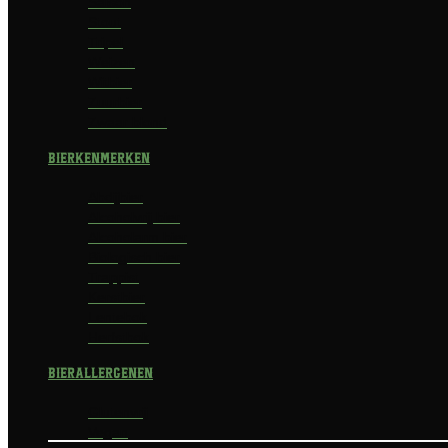
Saison
Stout
Tripel
Weizen
Witbier
Zuurbier
Zwaar blond
Bierkenmerken
Abdijbier
Alcoholvrij bier
Alcoholarm bier
Biologisch bier
Trappist
Kerstbier
Lentebok
Herfstbok
Bierallergenen
Glutenvrij
Vegan