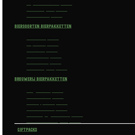
Prijswinnend Bierpakket
Alcoholvrij Bierpakket
Bokbier Bierpakket
Biersoorten Bierpakketten
Blond Bierpakket
Tripel Bierpakket
I.P.A. Bierpakket
Dubbel Bierpakket
Witbier Bierpakket
Alcoholvrij Bierpakket
Brouwerij Bierpakketten
Affligem Bierpakket
Delirium Bierpakket
La Trappe Bierpakket
Waterland Bierpakket
Brouwerij Egmond Bierpakket
Scheldebrouwerij Bierpakket
Giftpacks