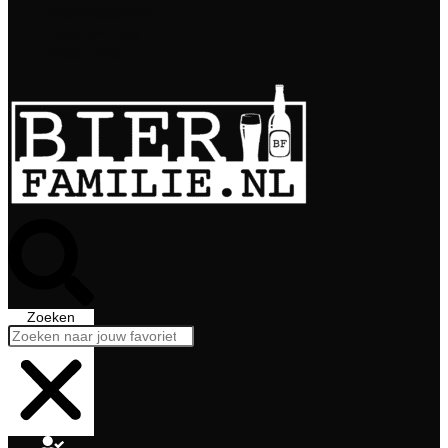
Bierabonnement
Bierproeverij
Bierglazen
Zoeken