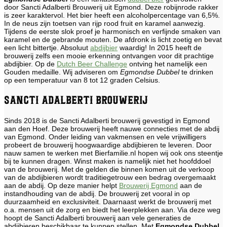
door Sancti Adalberti Brouwerij uit Egmond. Deze robijnrode rakker
is zeer karaktervol. Het bier heeft een alcoholpercentage van 6,5%.
In de neus zijn toetsen van rijp rood fruit en karamel aanwezig.
Tijdens de eerste slok proef je harmonisch en verfijnde smaken van
karamel en de gebrande mouten. De afdronk is licht zoetig en bevat
een licht bittertje. Absoluut
abdijbier
waardig! In 2015 heeft de
brouwerij zelfs een mooie erkenning ontvangen voor dit prachtige
abdijbier. Op de
Dutch Beer Challenge
ontving het namelijk een
Gouden medaille. Wij adviseren om
Egmondse Dubbel
te drinken
op een temperatuur van 8 tot 12 graden Celsius.
Sancti Adalberti Brouwerij
Sinds 2018 is de Sancti Adalberti brouwerij gevestigd in Egmond
aan den Hoef. Deze brouwerij heeft nauwe connecties met de abdij
van Egmond. Onder leiding van vakmensen en vele vrijwilligers
probeert de brouwerij hoogwaardige abdijbieren te leveren. Door
nauw samen te werken met Bierfamilie.nl hopen wij ook ons steentje
bij te kunnen dragen. Winst maken is namelijk niet het hoofddoel
van de brouwerij. Met de gelden die binnen komen uit de verkoop
van de abdijbieren wordt traditiegetrouw een bedrag overgemaakt
aan de abdij. Op deze manier helpt
Brouwerij Egmond
aan de
instandhouding van de abdij. De brouwerij zet vooral in op
duurzaamheid en exclusiviteit. Daarnaast werkt de brouwerij met
o.a. mensen uit de zorg en biedt het leerplekken aan. Via deze weg
hoopt de Sancti Adalberti brouwerij aan vele generaties de
abdijbieren beschikbaar te kunnen stellen. Met
Egmondse Dubbel