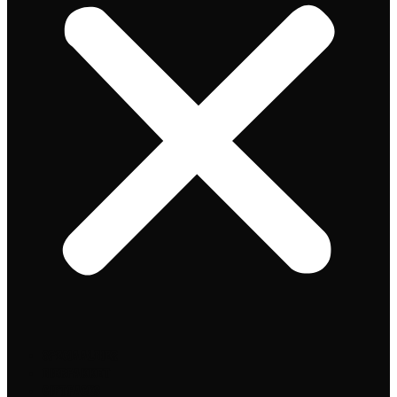
Speciaalbier
Bierpakket
Giftpacks