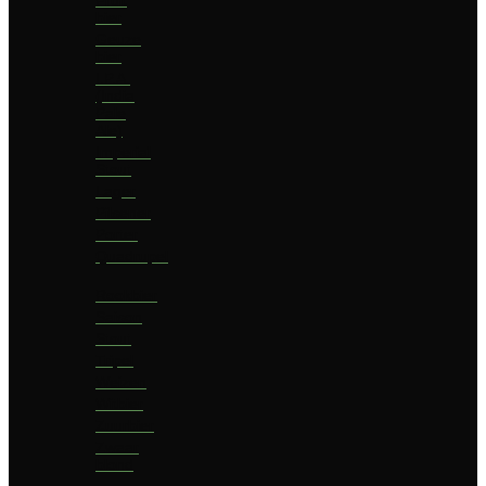
bier
Geuze
bier
I.P.A.
(India
Pale
Ale)
Imperial
Stout
Lager
Pilsener
Porter
Quadrupel
Rookbier
Saison
Stout
Tripel
Weizen
Witbier
Zuurbier
Zwaar
blond