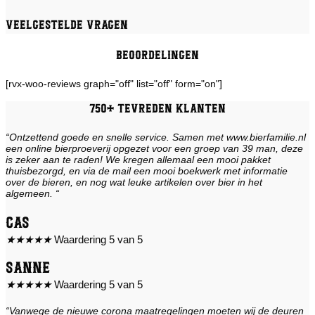
Veelgestelde vragen
Beoordelingen
[rvx-woo-reviews graph="off" list="off" form="on"]
750+ tevreden klanten
“Ontzettend goede en snelle service. Samen met www.bierfamilie.nl
een online bierproeverij opgezet voor een groep van 39 man, deze
is zeker aan te raden! We kregen allemaal een mooi pakket
thuisbezorgd, en via de mail een mooi boekwerk met informatie
over de bieren, en nog wat leuke artikelen over bier in het
algemeen. “
Cas
★
★
★
★
★
Waardering 5 van 5
Sanne
★
★
★
★
★
Waardering 5 van 5
“Vanwege de nieuwe corona maatregelingen moeten wij de deuren