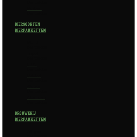
Bierpakket
Bokbier
Bierpakket
Biersoorten
Bierpakketten
Blond
Bierpakket
Tripel
Bierpakket
I.P.A.
Bierpakket
Dubbel
Bierpakket
Witbier
Bierpakket
Alcoholvrij
Bierpakket
Brouwerij
Bierpakketten
Affligem
Bierpakket