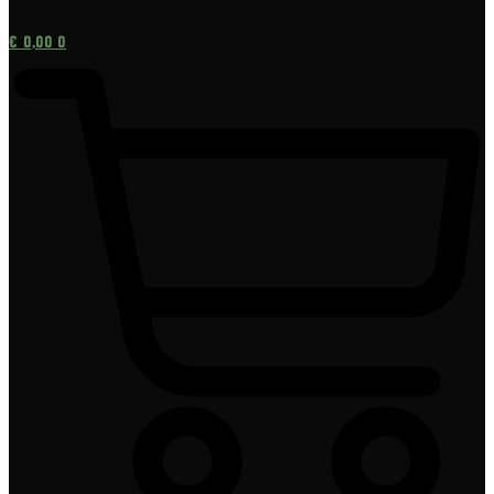
[gtranslate]
€
0,00
0