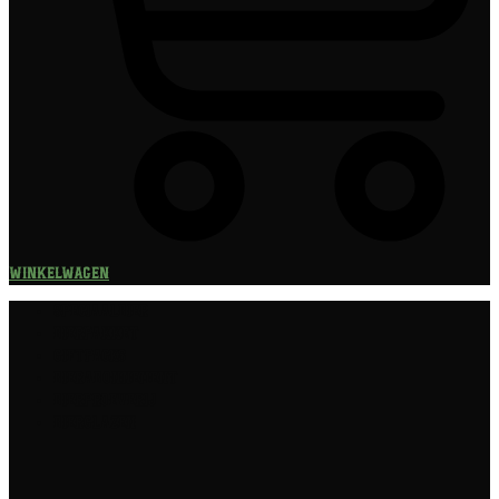
Winkelwagen
Speciaalbier
Bierpakket
Giftpacks
Bierabonnement
Bierproeverij
Bierglazen