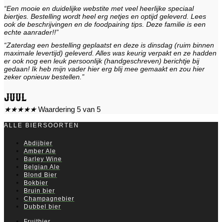
“Een mooie en duidelijke webstite met veel heerlijke speciaal
biertjes. Bestelling wordt heel erg netjes en optijd geleverd. Lees
ook de beschrijvingen en de foodpairing tips. Deze familie is een
echte aanrader!!”
“Zaterdag een bestelling geplaatst en deze is dinsdag (ruim binnen
maximale levertijd) geleverd. Alles was keurig verpakt en ze hadden
er ook nog een leuk persoonlijk (handgeschreven) berichtje bij
gedaan! Ik heb mijn vader hier erg blij mee gemaakt en zou hier
zeker opnieuw bestellen.”
Juul
★
★
★
★
★
Waardering 5 van 5
ALLE BIERSOORTEN
Abdijbier
Amber Ale
Barley Wine
Belgian Ale
Blond Bier
Bokbier
Bruin bier
Champagnebier
Dubbel bier
Fruitbier