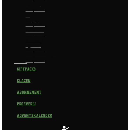
Delirium
Bierpakket
La
Trappe
Bierpakket
Waterland
Bierpakket
Brouwerij
Egmond
Bierpakket
Scheldebrouwerij
Bierpakket
Giftpacks
Glazen
Abonnement
Proeverij
Adventskalender