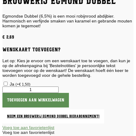
Brouwerij Egmond Dubbel
Egmondse Dubbel (6,5%) is een mooi robijnrood abdijbier.
Harmonisch en verfijnde smaken van karamel en gebrande mouten
komen je tegemoet!
€
2,69
Wenskaart toevoegen?
Let op: Kies je ervoor om een wenskaart toe te voegen, dan kun je
op de afrekenpagina bij 'Bestelnotities' je persoonlijke tekst
toevoegen voor op de wenskaart! De wenskaart hoeft één keer te
worden toegevoegd voor de gehele bestelling.
Ja
(
+
€
1,50
)
Brouwerij
Egmond
Dubbel
Toevoegen aan winkelwagen
aantal
Neem een Brouwerij Egmond Dubbel bierabonnement!
Voeg toe aan favorietenlijst
Voeg toe aan favorietenlijst