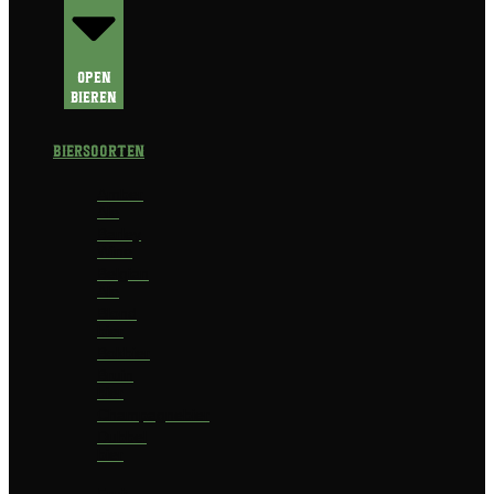
Open
Bieren
Biersoorten
Amber
Ale
Barley
Wine
Belgian
Ale
Blond
bier
Bokbier
Bruin
bier
Champagnebier
Dubbel
bier
Fruit