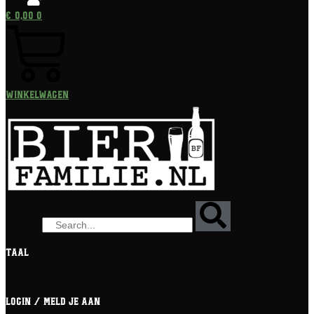
€
0,00
0
Winkelwagen
Zoeken
Taal
[gtranslate]
Login / meld je aan