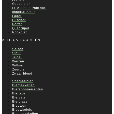
Geuze bier
I.P.A. (India Pale Ale)
Imperial Stout
Lager
Pilsener
Porter
Quadrupel
Rookbier
ALLE CATEGORIEËN
Saison
Stout
Tripel
Weizen
Witbier
Zuurbier
Zwaar blond
Speciaalbier
Bierpakketten
Bierabonnementen
Biertaps
Biervaten
Bierglazen
Brouwen
Brouwketels
Brouwpakketten