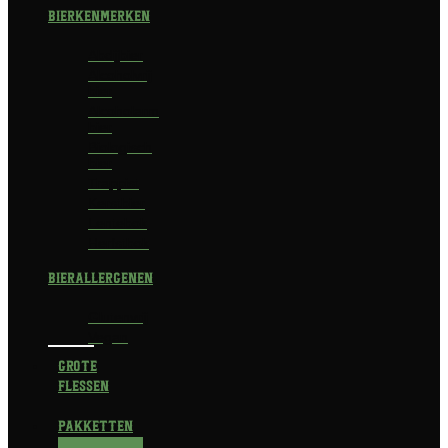
Bierkenmerken
Abdijbier
Alcoholvrij
bier
Alcoholarm
bier
Biologisch
bier
Trappist
Kerstbier
Lentebok
Herfstbok
Bierallergenen
Glutenvrij
Vegan
Grote
flessen
Pakketten