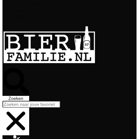
Bierabonnement
Bierproeverij
Bierglazen
Zoeken