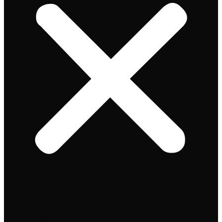
Speciaalbier
Bierpakket
Giftpacks