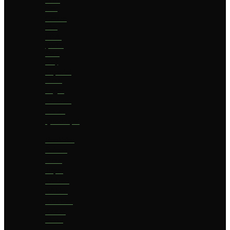
bier
Geuze
bier
I.P.A.
(India
Pale
Ale)
Imperial
Stout
Lager
Pilsener
Porter
Quadrupel
Rookbier
Saison
Stout
Tripel
Weizen
Witbier
Zuurbier
Zwaar
blond