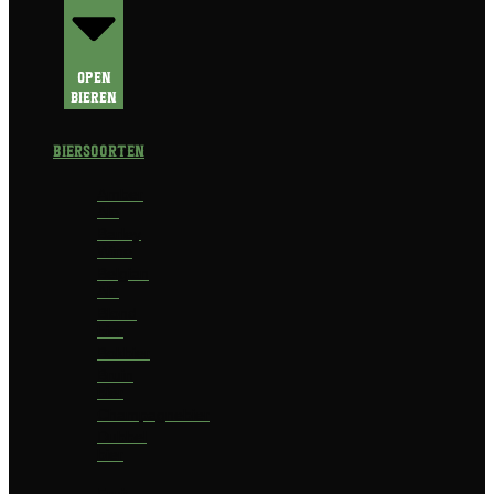
Open
Bieren
Biersoorten
Amber
Ale
Barley
Wine
Belgian
Ale
Blond
bier
Bokbier
Bruin
bier
Champagnebier
Dubbel
bier
Fruit