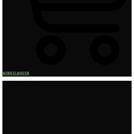
Winkelwagen
Speciaalbier
Bierpakket
Giftpacks
Bierabonnement
Bierproeverij
Bierglazen