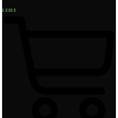
[gtranslate]
€
0,00
0