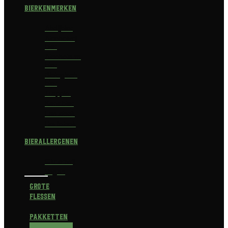
Bierkenmerken
Abdijbier
Alcoholvrij
bier
Alcoholarm
bier
Biologisch
bier
Trappist
Kerstbier
Lentebok
Herfstbok
Bierallergenen
Glutenvrij
Vegan
Grote
flessen
Pakketten