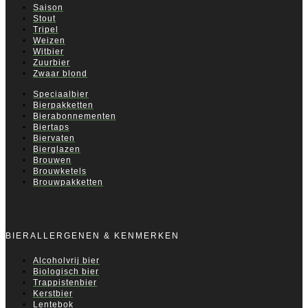
Saison
Stout
Tripel
Weizen
Witbier
Zuurbier
Zwaar blond
Speciaalbier
Bierpakketten
Bierabonnementen
Biertaps
Biervaten
Bierglazen
Brouwen
Brouwketels
Brouwpakketten
BIERALLERGENEN & KENMERKEN
Alcoholvrij bier
Biologisch bier
Trappistenbier
Kerstbier
Lentebok