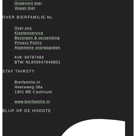
Glutenvrij bier
Vegan bier
OVER BIERFAMILIE.NL
Over ons
Klantenservice
Bezorgen & verzending
Privacy Policy
Algemene voorwaarden
KvK: 94787484
BTW: NL856647846B01
STAY THIRSTY
Bierfamilie.nl
Heereweg 38a
1901 ME Castricum
www.bierfamilie.nl
BLIJF OP DE HOOGTE