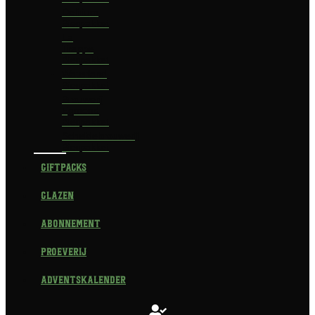
Delirium
Bierpakket
La
Trappe
Bierpakket
Waterland
Bierpakket
Brouwerij
Egmond
Bierpakket
Scheldebrouwerij
Bierpakket
Giftpacks
Glazen
Abonnement
Proeverij
Adventskalender