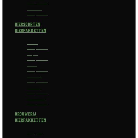
Bierpakket
Bokbier
Bierpakket
Biersoorten
Bierpakketten
Blond
Bierpakket
Tripel
Bierpakket
I.P.A.
Bierpakket
Dubbel
Bierpakket
Witbier
Bierpakket
Alcoholvrij
Bierpakket
Brouwerij
Bierpakketten
Affligem
Bierpakket