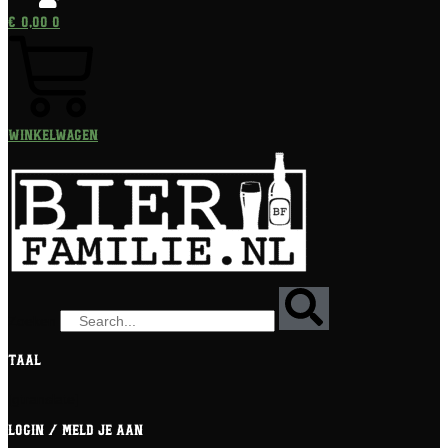
€
0,00
0
Winkelwagen
Zoeken
Taal
[gtranslate]
Login / meld je aan