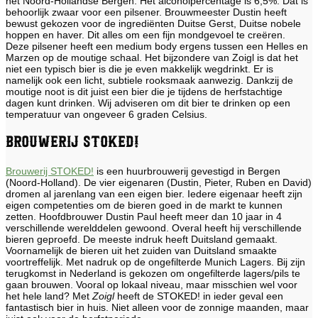
het Noord-Hollandse Bergen. Het alcoholpercentage is 6,5%. Dat is
behoorlijk zwaar voor een pilsener. Brouwmeester Dustin heeft
bewust gekozen voor de ingrediënten Duitse Gerst, Duitse nobele
hoppen en haver. Dit alles om een fijn mondgevoel te creëren.
Deze pilsener heeft een medium body ergens tussen een Helles en
Marzen op de moutige schaal. Het bijzondere van Zoigl is dat het
niet een typisch bier is die je even makkelijk wegdrinkt. Er is
namelijk ook een licht, subtiele rooksmaak aanwezig. Dankzij de
moutige noot is dit juist een bier die je tijdens de herfstachtige
dagen kunt drinken. Wij adviseren om dit bier te drinken op een
temperatuur van ongeveer 6 graden Celsius.
Brouwerij STOKED!
Brouwerij STOKED!
is een huurbrouwerij gevestigd in Bergen
(Noord-Holland). De vier eigenaren (Dustin, Pieter, Ruben en David)
dromen al jarenlang van een eigen bier. Iedere eigenaar heeft zijn
eigen competenties om de bieren goed in de markt te kunnen
zetten. Hoofdbrouwer Dustin Paul heeft meer dan 10 jaar in 4
verschillende werelddelen gewoond. Overal heeft hij verschillende
bieren geproefd. De meeste indruk heeft Duitsland gemaakt.
Voornamelijk de bieren uit het zuiden van Duitsland smaakte
voortreffelijk. Met nadruk op de ongefilterde Munich Lagers. Bij zijn
terugkomst in Nederland is gekozen om ongefilterde lagers/pils te
gaan brouwen. Vooral op lokaal niveau, maar misschien wel voor
het hele land? Met
Zoigl
heeft de STOKED! in ieder geval een
fantastisch bier in huis. Niet alleen voor de zonnige maanden, maar