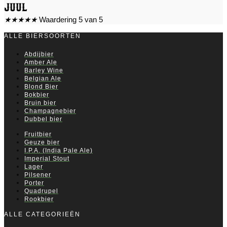
Juul
★
★
★
★
★
Waardering 5 van 5
ALLE BIERSOORTEN
Abdijbier
Amber Ale
Barley Wine
Belgian Ale
Blond Bier
Bokbier
Bruin bier
Champagnebier
Dubbel bier
Fruitbier
Geuze bier
I.P.A. (India Pale Ale)
Imperial Stout
Lager
Pilsener
Porter
Quadrupel
Rookbier
ALLE CATEGORIEËN