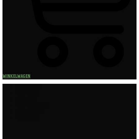
Winkelwagen
Speciaalbier
Bierpakket
Giftpacks
Bierabonnement
Bierproeverij
Bierglazen