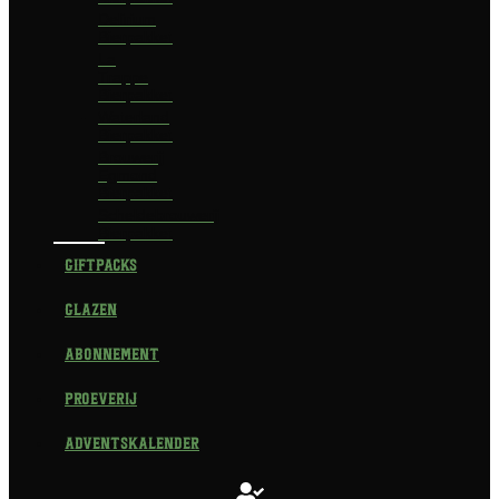
Delirium
Bierpakket
La
Trappe
Bierpakket
Waterland
Bierpakket
Brouwerij
Egmond
Bierpakket
Scheldebrouwerij
Bierpakket
Giftpacks
Glazen
Abonnement
Proeverij
Adventskalender