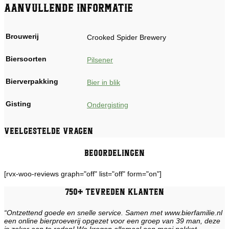
Aanvullende informatie
Brouwerij
Crooked Spider Brewery
Biersoorten
Pilsener
Bierverpakking
Bier in blik
Gisting
Ondergisting
Veelgestelde vragen
Beoordelingen
[rvx-woo-reviews graph="off" list="off" form="on"]
750+ tevreden klanten
“Ontzettend goede en snelle service. Samen met www.bierfamilie.nl
een online bierproeverij opgezet voor een groep van 39 man, deze
is zeker aan te raden! We kregen allemaal een mooi pakket