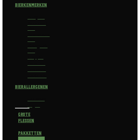
Bierkenmerken
Abdijbier
Alcoholvrij
bier
Alcoholarm
bier
Biologisch
bier
Trappist
Kerstbier
Lentebok
Herfstbok
Bierallergenen
Glutenvrij
Vegan
Grote
flessen
Pakketten