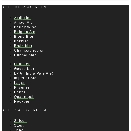
ALLE BIERSOORTEN
Abdijbier
Amber Ale
Barley Wine
Belgian Ale
Blond Bier
Bokbier
Bruin bier
Champagnebier
Dubbel bier
Fruitbier
Geuze bier
I.P.A. (India Pale Ale)
Imperial Stout
Lager
Pilsener
Porter
Quadrupel
Rookbier
ALLE CATEGORIEËN
Saison
Stout
Tripel