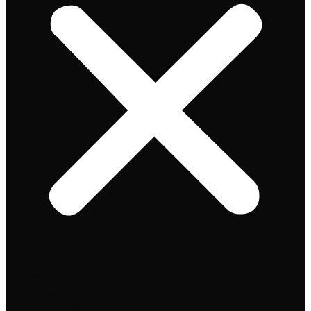
Speciaalbier
Bierpakket
Giftpacks