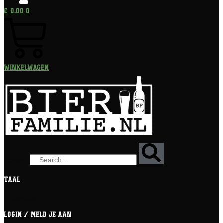
€
0,00
0
Winkelwagen
Zoeken
Taal
[gtranslate]
Login / meld je aan