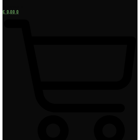
[gtranslate]
€
0,00
0