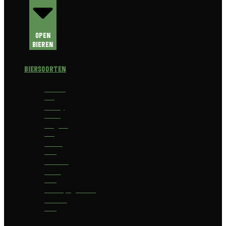
Open
Bieren
Biersoorten
Amber
Ale
Barley
Wine
Belgian
Ale
Blond
bier
Bokbier
Bruin
bier
Champagnebier
Dubbel
bier
Fruit