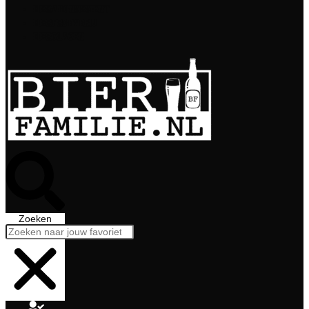
Bierabonnement
Bierproeverij
Bierglazen
Zoeken