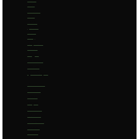
bier
Geuze
bier
I.P.A.
(India
Pale
Ale)
Imperial
Stout
Lager
Pilsener
Porter
Quadrupel
Rookbier
Saison
Stout
Tripel
Weizen
Witbier
Zuurbier
Zwaar
blond