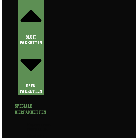
Sluit
Pakketten
Open
Pakketten
Speciale
Bierpakketten
Prijswinnend
Bierpakket
Alcoholvrij