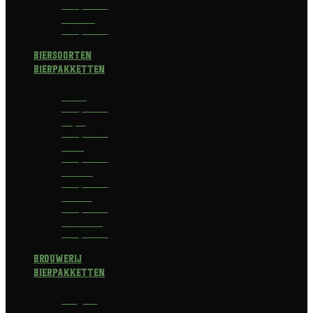
Bierpakket
Bokbier
Bierpakket
Biersoorten
Bierpakketten
Blond
Bierpakket
Tripel
Bierpakket
I.P.A.
Bierpakket
Dubbel
Bierpakket
Witbier
Bierpakket
Alcoholvrij
Bierpakket
Brouwerij
Bierpakketten
Affligem
Bierpakket