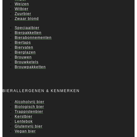
Weizen
Witbier
Zuurbier
Zwaar blond
Speciaalbier
Bierpakketten
Bierabonnementen
Biertaps
Biervaten
Bierglazen
Brouwen
Brouwketels
Brouwpakketten
BIERALLERGENEN & KENMERKEN
Alcoholvrij bier
Biologisch bier
Trappistenbier
Kerstbier
Lentebok
Glutenvrij bier
Vegan bier