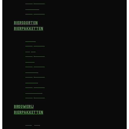
Bierpakket
Bokbier
Bierpakket
Biersoorten
Bierpakketten
Blond
Bierpakket
Tripel
Bierpakket
I.P.A.
Bierpakket
Dubbel
Bierpakket
Witbier
Bierpakket
Alcoholvrij
Bierpakket
Brouwerij
Bierpakketten
Affligem
Bierpakket