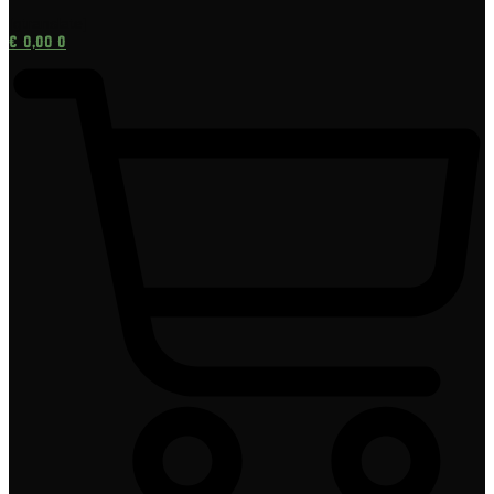
[gtranslate]
€
0,00
0