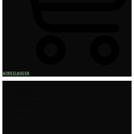
Winkelwagen
Speciaalbier
Bierpakket
Giftpacks
Bierabonnement
Bierproeverij
Bierglazen