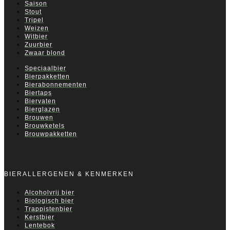
Saison
Stout
Tripel
Weizen
Witbier
Zuurbier
Zwaar blond
Speciaalbier
Bierpakketten
Bierabonnementen
Biertaps
Biervaten
Bierglazen
Brouwen
Brouwketels
Brouwpakketten
BIERALLERGENEN & KENMERKEN
Alcoholvrij bier
Biologisch bier
Trappistenbier
Kerstbier
Lentebok