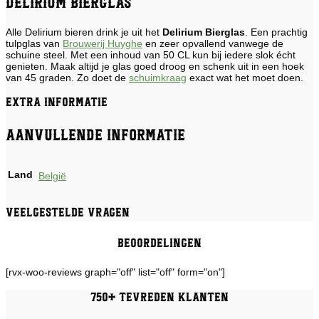
Delirium Bierglas
Alle Delirium bieren drink je uit het
Delirium Bierglas
. Een prachtig
tulpglas van
Brouwerij Huyghe
en zeer opvallend vanwege de
schuine steel. Met een inhoud van 50 CL kun bij iedere slok écht
genieten. Maak altijd je glas goed droog en schenk uit in een hoek
van 45 graden. Zo doet de
schuimkraag
exact wat het moet doen.
Extra informatie
Aanvullende informatie
Land
België
Veelgestelde vragen
Beoordelingen
[rvx-woo-reviews graph="off" list="off" form="on"]
750+ tevreden klanten