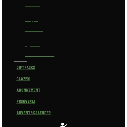
Delirium
Bierpakket
La
Trappe
Bierpakket
Waterland
Bierpakket
Brouwerij
Egmond
Bierpakket
Scheldebrouwerij
Bierpakket
Giftpacks
Glazen
Abonnement
Proeverij
Adventskalender