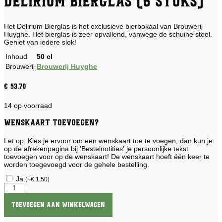
Delirium Bierglas (6 stuks)
Het Delirium Bierglas is het exclusieve bierbokaal van Brouwerij
Huyghe. Het bierglas is zeer opvallend, vanwege de schuine steel.
Geniet van iedere slok!
Inhoud
50 cl
Brouwerij
Brouwerij Huyghe
€
53,70
14 op voorraad
Wenskaart toevoegen?
Let op: Kies je ervoor om een wenskaart toe te voegen, dan kun je
op de afrekenpagina bij 'Bestelnotities' je persoonlijke tekst
toevoegen voor op de wenskaart! De wenskaart hoeft één keer te
worden toegevoegd voor de gehele bestelling.
Ja
(
+
€
1,50
)
Delirium
Bierglas
(6
Toevoegen aan winkelwagen
stuks)
aantal