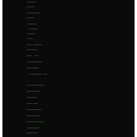
bier
Geuze
bier
I.P.A.
(India
Pale
Ale)
Imperial
Stout
Lager
Pilsener
Porter
Quadrupel
Rookbier
Saison
Stout
Tripel
Weizen
Witbier
Zuurbier
Zwaar
blond