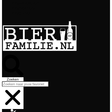
Bierabonnement
Bierproeverij
Bierglazen
Zoeken