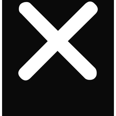
Speciaalbier
Bierpakket
Giftpacks