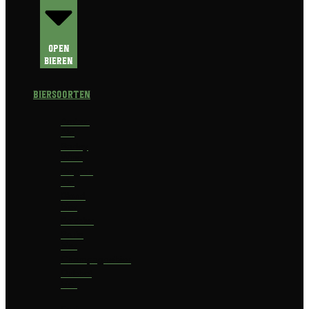
Open
Bieren
Biersoorten
Amber
Ale
Barley
Wine
Belgian
Ale
Blond
bier
Bokbier
Bruin
bier
Champagnebier
Dubbel
bier
Fruit