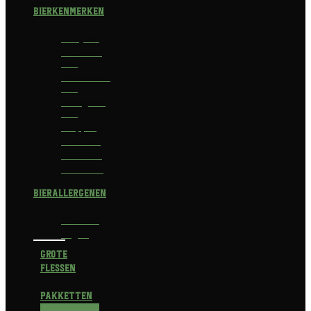
Bierkenmerken
Abdijbier
Alcoholvrij
bier
Alcoholarm
bier
Biologisch
bier
Trappist
Kerstbier
Lentebok
Herfstbok
Bierallergenen
Glutenvrij
Vegan
Grote
flessen
Pakketten