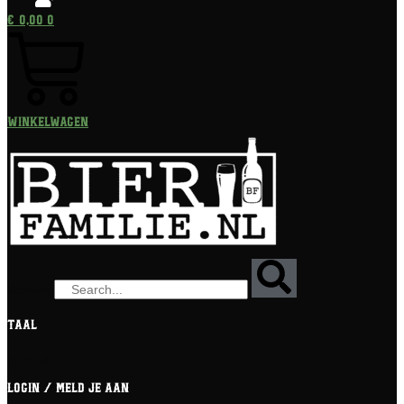
€
0,00
0
Winkelwagen
Zoeken
Taal
[gtranslate]
Login / meld je aan