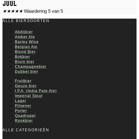
Juul
★
★
★
★
★
Waardering 5 van 5
ALLE BIERSOORTEN
Abdijbier
Amber Ale
Barley Wine
Belgian Ale
Blond Bier
Bokbier
Bruin bier
Champagnebier
Dubbel bier
Fruitbier
Geuze bier
I.P.A. (India Pale Ale)
Imperial Stout
Lager
Pilsener
Porter
Quadrupel
Rookbier
ALLE CATEGORIEËN