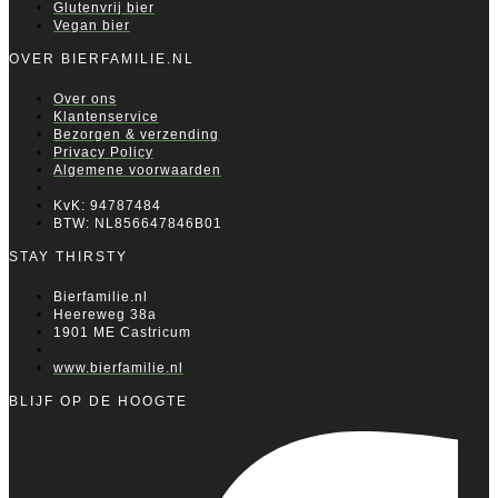
Glutenvrij bier
Vegan bier
OVER BIERFAMILIE.NL
Over ons
Klantenservice
Bezorgen & verzending
Privacy Policy
Algemene voorwaarden
KvK: 94787484
BTW: NL856647846B01
STAY THIRSTY
Bierfamilie.nl
Heereweg 38a
1901 ME Castricum
www.bierfamilie.nl
BLIJF OP DE HOOGTE