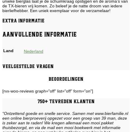
unieke bierglas laat je de schuimkraag opstijgen en de aroma’s van
de TX-bieren vrij komen. Zo beleef je de natte droom van iedere
bierliefhebber. Een uniek exemplaar voor de verzamelaar!
Extra informatie
Aanvullende informatie
Land
Nederland
Veelgestelde vragen
Beoordelingen
[rvx-woo-reviews graph="off" list="off" form="on"]
750+ tevreden klanten
“Ontzettend goede en snelle service. Samen met www.bierfamilie.nl
een online bierproeverij opgezet voor een groep van 39 man, deze
is zeker aan te raden! We kregen allemaal een mooi pakket
thuisbezorgd, en via de mail een mooi boekwerk met informatie