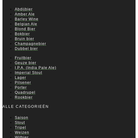
Abdijbier
Amber Ale
Barley Wine
Belgian Ale
Blond Bier
Bokbier
Bruin bier
Champagnebier
Dubbel bier
Fruitbier
Geuze bier
I.P.A. (India Pale Ale)
Imperial Stout
Lager
Pilsener
Porter
Quadrupel
Rookbier
ALLE CATEGORIEËN
Saison
Stout
Tripel
Weizen
Witbier