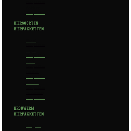
Bierpakket
Bokbier
Bierpakket
Biersoorten
Bierpakketten
Blond
Bierpakket
Tripel
Bierpakket
I.P.A.
Bierpakket
Dubbel
Bierpakket
Witbier
Bierpakket
Alcoholvrij
Bierpakket
Brouwerij
Bierpakketten
Affligem
Bierpakket