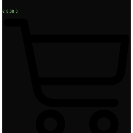
[gtranslate]
€
0,00
0