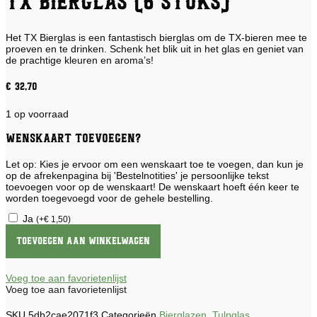
TX Bierglas (6 stuks)
Het TX Bierglas is een fantastisch bierglas om de TX-bieren mee te
proeven en te drinken. Schenk het blik uit in het glas en geniet van
de prachtige kleuren en aroma’s!
€
32,70
1 op voorraad
Wenskaart toevoegen?
Let op: Kies je ervoor om een wenskaart toe te voegen, dan kun je
op de afrekenpagina bij 'Bestelnotities' je persoonlijke tekst
toevoegen voor op de wenskaart! De wenskaart hoeft één keer te
worden toegevoegd voor de gehele bestelling.
Ja
(
+
€
1,50
)
TX
Bierglas
Toevoegen aan winkelwagen
(6
stuks)
aantal
Voeg toe aan favorietenlijst
Voeg toe aan favorietenlijst
SKU
5db2cae2071f3
Categorieën
Bierglazen
,
Tulpglas