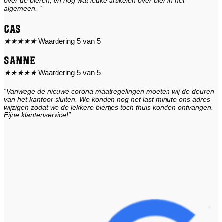
over de bieren, en nog wat leuke artikelen over bier in het
algemeen. “
Cas
★
★
★
★
★
Waardering 5 van 5
Sanne
★
★
★
★
★
Waardering 5 van 5
“Vanwege de nieuwe corona maatregelingen moeten wij de deuren
van het kantoor sluiten. We konden nog net last minute ons adres
wijzigen zodat we de lekkere biertjes toch thuis konden ontvangen.
Fijne klantenservice!”