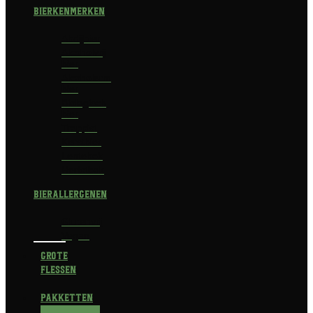
Bierkenmerken
Abdijbier
Alcoholvrij
bier
Alcoholarm
bier
Biologisch
bier
Trappist
Kerstbier
Lentebok
Herfstbok
Bierallergenen
Glutenvrij
Vegan
Grote
flessen
Pakketten