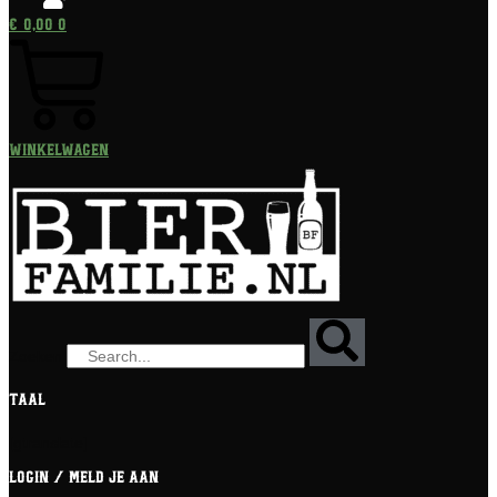
€
0,00
0
Winkelwagen
Zoeken
Taal
[gtranslate]
Login / meld je aan