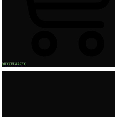
Winkelwagen
Speciaalbier
Bierpakket
Giftpacks
Bierabonnement
Bierproeverij
Bierglazen