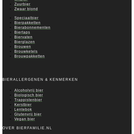
Zuurbier
Zwaar blond
Speciaalbier
Bierpakketten
Bierabonnementen
Biertaps
Biervaten
Bierglazen
Brouwen
Brouwketels
Brouwpakketten
BIERALLERGENEN & KENMERKEN
Alcoholvrij bier
Biologisch bier
Trappistenbier
Kerstbier
Lentebok
Glutenvrij bier
Vegan bier
OVER BIERFAMILIE.NL