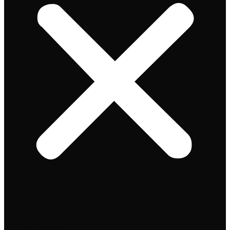
Speciaalbier
Bierpakket
Giftpacks