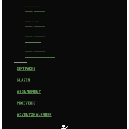
Delirium
Bierpakket
La
Trappe
Bierpakket
Waterland
Bierpakket
Brouwerij
Egmond
Bierpakket
Scheldebrouwerij
Bierpakket
Giftpacks
Glazen
Abonnement
Proeverij
Adventskalender