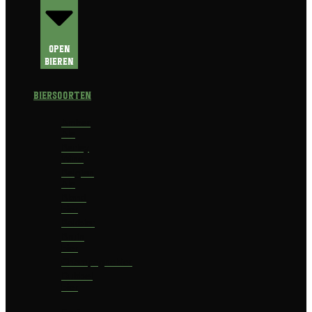
Open
Bieren
Biersoorten
Amber
Ale
Barley
Wine
Belgian
Ale
Blond
bier
Bokbier
Bruin
bier
Champagnebier
Dubbel
bier
Fruit