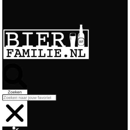
Bierabonnement
Bierproeverij
Bierglazen
Zoeken