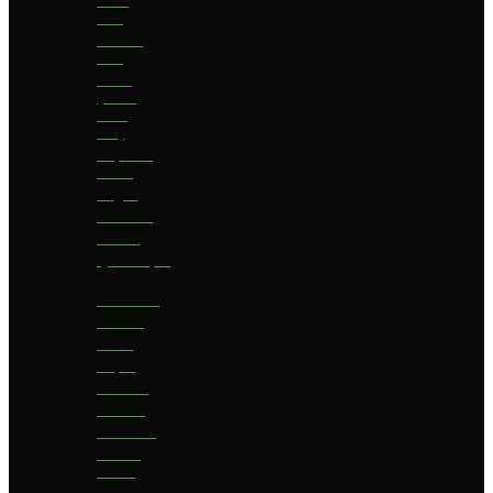
bier
Geuze
bier
I.P.A.
(India
Pale
Ale)
Imperial
Stout
Lager
Pilsener
Porter
Quadrupel
Rookbier
Saison
Stout
Tripel
Weizen
Witbier
Zuurbier
Zwaar
blond