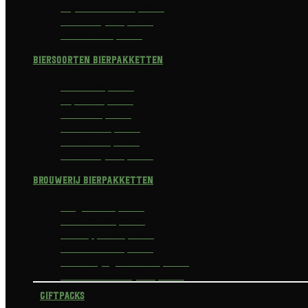
Prijswinnend Bierpakket
Alcoholvrij Bierpakket
Bokbier Bierpakket
Biersoorten Bierpakketten
Blond Bierpakket
Tripel Bierpakket
I.P.A. Bierpakket
Dubbel Bierpakket
Witbier Bierpakket
Alcoholvrij Bierpakket
Brouwerij Bierpakketten
Affligem Bierpakket
Delirium Bierpakket
La Trappe Bierpakket
Waterland Bierpakket
Brouwerij Egmond Bierpakket
Scheldebrouwerij Bierpakket
Giftpacks