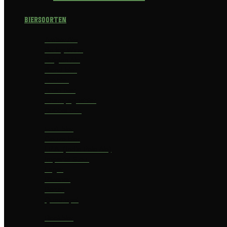
Biersoorten
Amber Ale
Barley Wine
Belgian Ale
Blond bier
Bokbier
Bruin bier
Champagnebier
Dubbel bier
Fruit bier
Geuze bier
I.P.A. (India Pale Ale)
Imperial Stout
Lager
Pilsener
Porter
Quadrupel
Rookbier