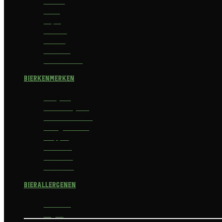
Saison
Stout
Tripel
Weizen
Witbier
Zuurbier
Zwaar blond
Bierkenmerken
Abdijbier
Alcoholvrij bier
Alcoholarm bier
Biologisch bier
Trappist
Kerstbier
Lentebok
Herfstbok
Bierallergenen
Glutenvrij
Vegan