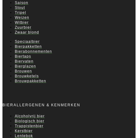
Saison
Stout
Tripel
Weizen
Witbier
Zuurbier
Zwaar blond
Speciaalbier
Bierpakketten
Bierabonnementen
Biertaps
Biervaten
Bierglazen
Brouwen
Brouwketels
Brouwpakketten
BIERALLERGENEN & KENMERKEN
Alcoholvrij bier
Biologisch bier
Trappistenbier
Kerstbier
Lentebok