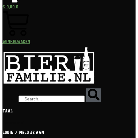
€
0,00
0
Winkelwagen
Zoeken
Taal
[gtranslate]
Login / meld je aan