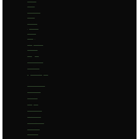
bier
Geuze
bier
I.P.A.
(India
Pale
Ale)
Imperial
Stout
Lager
Pilsener
Porter
Quadrupel
Rookbier
Saison
Stout
Tripel
Weizen
Witbier
Zuurbier
Zwaar
blond