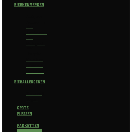
Bierkenmerken
Abdijbier
Alcoholvrij
bier
Alcoholarm
bier
Biologisch
bier
Trappist
Kerstbier
Lentebok
Herfstbok
Bierallergenen
Glutenvrij
Vegan
Grote
flessen
Pakketten