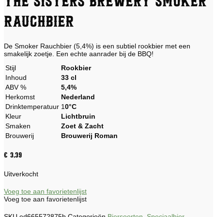
The Sisters Brewery Smoker
Rauchbier
De Smoker Rauchbier (5,4%) is een subtiel rookbier met een
smakelijk zoetje. Een echte aanrader bij de BBQ!
Stijl
Rookbier
Inhoud
33 cl
ABV %
5,4%
Herkomst
Nederland
Drinktemperatuur
1
0°C
Kleur
Lichtbruin
Smaken
Zoet & Zacht
Brouwerij
Brouwerij Roman
€
3,39
Uitverkocht
Voeg toe aan favorietenlijst
Voeg toe aan favorietenlijst
SKU
ed665572875b
Categorieën
Biersoorten
,
Speciaalbier