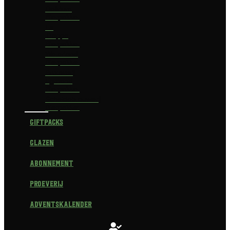
Delirium
Bierpakket
La
Trappe
Bierpakket
Waterland
Bierpakket
Brouwerij
Egmond
Bierpakket
Scheldebrouwerij
Bierpakket
Giftpacks
Glazen
Abonnement
Proeverij
Adventskalender