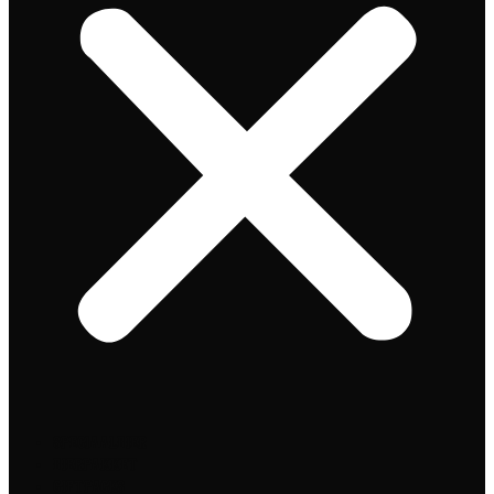
Speciaalbier
Bierpakket
Giftpacks