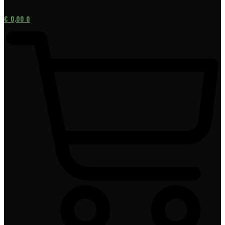
[gtranslate]
€
0,00
0