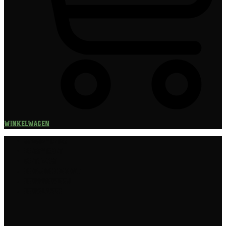
Winkelwagen
Speciaalbier
Bierpakket
Giftpacks
Bierabonnement
Bierproeverij
Bierglazen