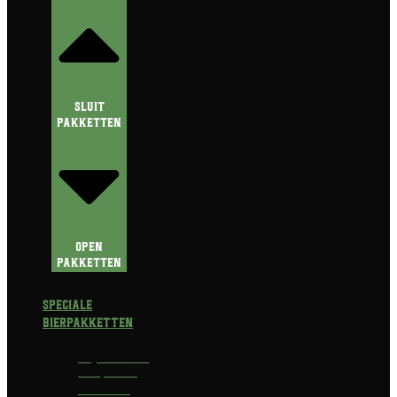
Sluit
Pakketten
Open
Pakketten
Speciale
Bierpakketten
Prijswinnend
Bierpakket
Alcoholvrij