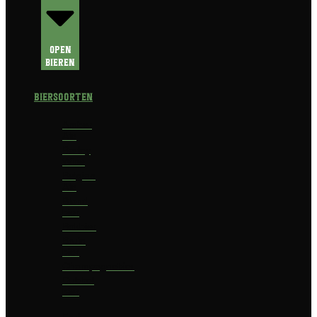
Open
Bieren
Biersoorten
Amber
Ale
Barley
Wine
Belgian
Ale
Blond
bier
Bokbier
Bruin
bier
Champagnebier
Dubbel
bier
Fruit