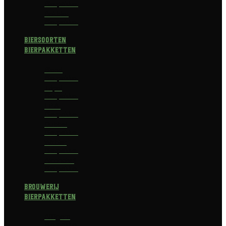
Bierpakket
Bokbier
Bierpakket
Biersoorten
Bierpakketten
Blond
Bierpakket
Tripel
Bierpakket
I.P.A.
Bierpakket
Dubbel
Bierpakket
Witbier
Bierpakket
Alcoholvrij
Bierpakket
Brouwerij
Bierpakketten
Affligem
Bierpakket