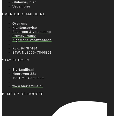
Glutenvrij bier
Vegan bier
OVER BIERFAMILIE.NL
Over ons
Klantenservice
Bezorgen & verzending
Privacy Policy
Algemene voorwaarden
KvK: 94787484
BTW: NL856647846B01
STAY THIRSTY
Bierfamilie.nl
Heereweg 38a
1901 ME Castricum
www.bierfamilie.nl
BLIJF OP DE HOOGTE