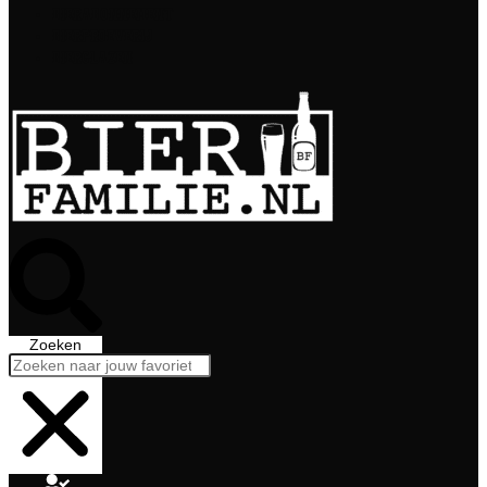
Bierabonnement
Bierproeverij
Bierglazen
Zoeken