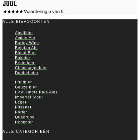
Juul
★
★
★
★
★
Waardering 5 van 5
ALLE BIERSOORTEN
Abdijbier
Amber Ale
Barley Wine
Belgian Ale
Blond Bier
Bokbier
Bruin bier
Champagnebier
Dubbel bier
Fruitbier
Geuze bier
I.P.A. (India Pale Ale)
Imperial Stout
Lager
Pilsener
Porter
Quadrupel
Rookbier
ALLE CATEGORIEËN