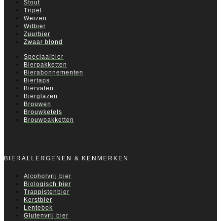
Stout
Tripel
Weizen
Witbier
Zuurbier
Zwaar blond
Speciaalbier
Bierpakketten
Bierabonnementen
Biertaps
Biervaten
Bierglazen
Brouwen
Brouwketels
Brouwpakketten
BIERALLERGENEN & KENMERKEN
Alcoholvrij bier
Biologisch bier
Trappistenbier
Kerstbier
Lentebok
Glutenvrij bier