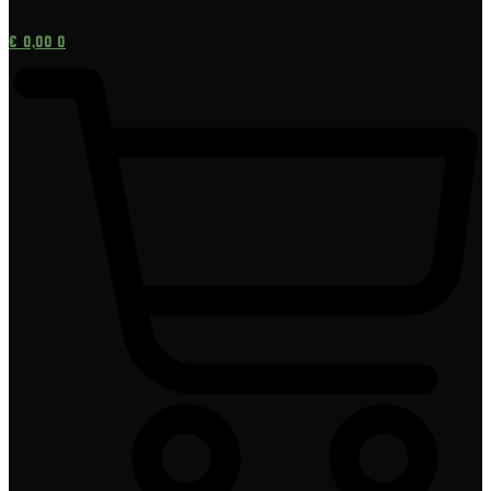
[gtranslate]
€
0,00
0