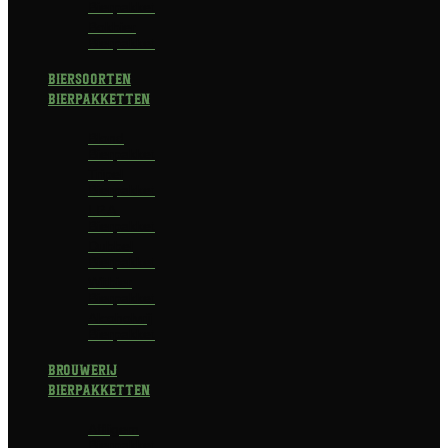
Bierpakket
Bokbier
Bierpakket
Biersoorten
Bierpakketten
Blond
Bierpakket
Tripel
Bierpakket
I.P.A.
Bierpakket
Dubbel
Bierpakket
Witbier
Bierpakket
Alcoholvrij
Bierpakket
Brouwerij
Bierpakketten
Affligem
Bierpakket