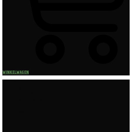
Winkelwagen
Speciaalbier
Bierpakket
Giftpacks
Bierabonnement
Bierproeverij
Bierglazen