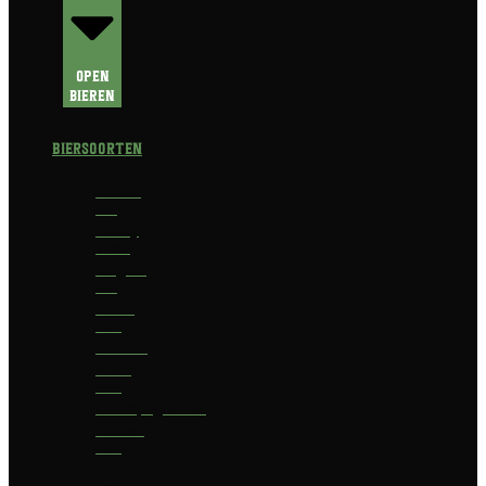
Open
Bieren
Biersoorten
Amber
Ale
Barley
Wine
Belgian
Ale
Blond
bier
Bokbier
Bruin
bier
Champagnebier
Dubbel
bier
Fruit