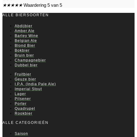
★
★
★
★
★
Waardering 5 van 5
ALLE BIERSOORTEN
Abdijbier
Amber Ale
Barley Wine
Belgian Ale
Blond Bier
Bokbier
Bruin bier
Champagnebier
Dubbel bier
Fruitbier
Geuze bier
I.P.A. (India Pale Ale)
Imperial Stout
Lager
Pilsener
Porter
Quadrupel
Rookbier
ALLE CATEGORIEËN
Saison