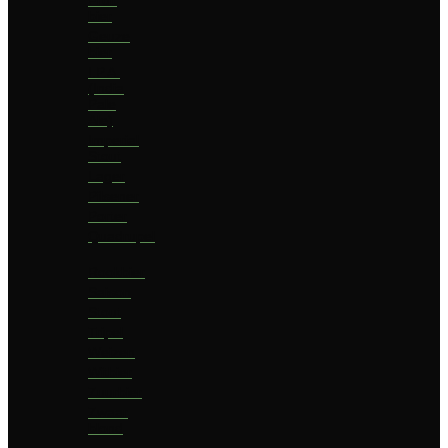
bier
Geuze
bier
I.P.A.
(India
Pale
Ale)
Imperial
Stout
Lager
Pilsener
Porter
Quadrupel
Rookbier
Saison
Stout
Tripel
Weizen
Witbier
Zuurbier
Zwaar
blond