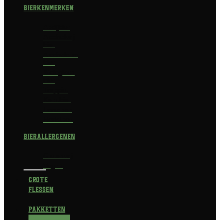
Bierkenmerken
Abdijbier
Alcoholvrij
bier
Alcoholarm
bier
Biologisch
bier
Trappist
Kerstbier
Lentebok
Herfstbok
Bierallergenen
Glutenvrij
Vegan
Grote
flessen
Pakketten