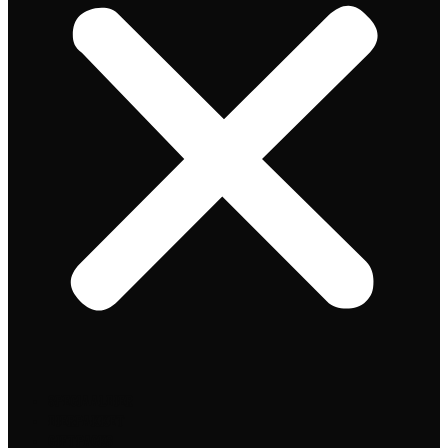
Speciaalbier
Bierpakket
Giftpacks