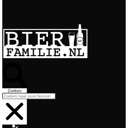
Bierabonnement
Bierproeverij
Bierglazen
Zoeken