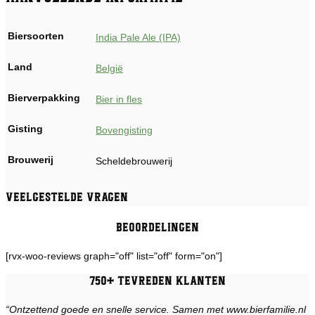
Biersoorten
India Pale Ale (IPA)
Land
België
Bierverpakking
Bier in fles
Gisting
Bovengisting
Brouwerij
Scheldebrouwerij
Veelgestelde vragen
Beoordelingen
[rvx-woo-reviews graph="off" list="off" form="on"]
750+ tevreden klanten
“Ontzettend goede en snelle service. Samen met www.bierfamilie.nl