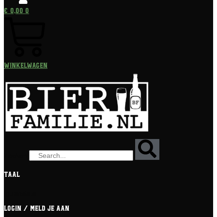
€
0,00
0
Winkelwagen
Zoeken
Taal
[gtranslate]
Login / meld je aan