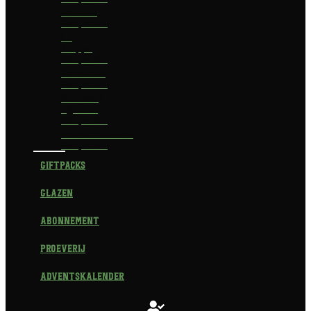
Delirium
Bierpakket
La
Trappe
Bierpakket
Waterland
Bierpakket
Brouwerij
Egmond
Bierpakket
Scheldebrouwerij
Bierpakket
Giftpacks
Glazen
Abonnement
Proeverij
Adventskalender