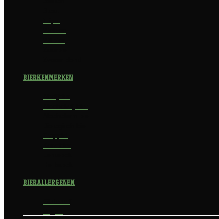
Saison
Stout
Tripel
Weizen
Witbier
Zuurbier
Zwaar blond
Bierkenmerken
Abdijbier
Alcoholvrij bier
Alcoholarm bier
Biologisch bier
Trappist
Kerstbier
Lentebok
Herfstbok
Bierallergenen
Glutenvrij
Vegan