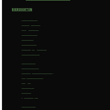
Biersoorten
Amber Ale
Barley Wine
Belgian Ale
Blond bier
Bokbier
Bruin bier
Champagnebier
Dubbel bier
Fruit bier
Geuze bier
I.P.A. (India Pale Ale)
Imperial Stout
Lager
Pilsener
Porter
Quadrupel
Rookbier