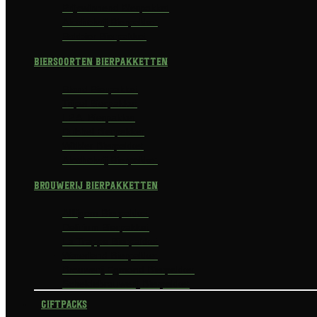
Prijswinnend Bierpakket
Alcoholvrij Bierpakket
Bokbier Bierpakket
Biersoorten Bierpakketten
Blond Bierpakket
Tripel Bierpakket
I.P.A. Bierpakket
Dubbel Bierpakket
Witbier Bierpakket
Alcoholvrij Bierpakket
Brouwerij Bierpakketten
Affligem Bierpakket
Delirium Bierpakket
La Trappe Bierpakket
Waterland Bierpakket
Brouwerij Egmond Bierpakket
Scheldebrouwerij Bierpakket
Giftpacks