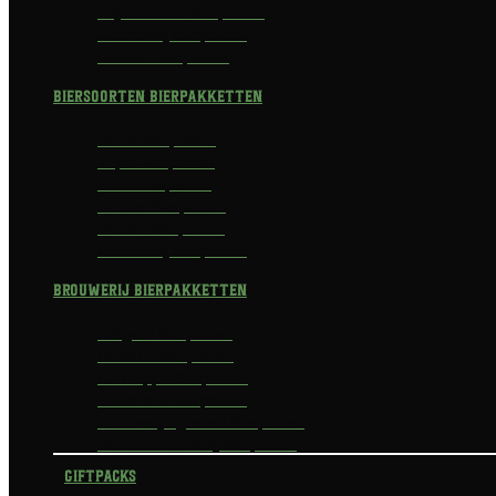
Prijswinnend Bierpakket
Alcoholvrij Bierpakket
Bokbier Bierpakket
Biersoorten Bierpakketten
Blond Bierpakket
Tripel Bierpakket
I.P.A. Bierpakket
Dubbel Bierpakket
Witbier Bierpakket
Alcoholvrij Bierpakket
Brouwerij Bierpakketten
Affligem Bierpakket
Delirium Bierpakket
La Trappe Bierpakket
Waterland Bierpakket
Brouwerij Egmond Bierpakket
Scheldebrouwerij Bierpakket
Giftpacks