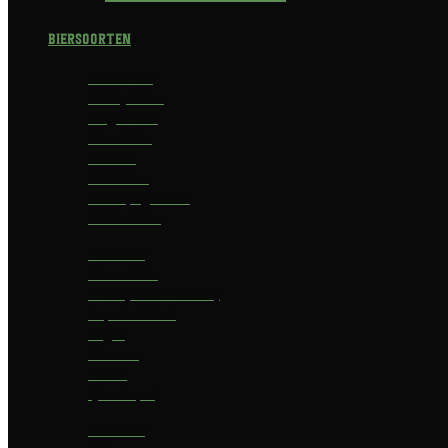
Biersoorten
Amber Ale
Barley Wine
Belgian Ale
Blond bier
Bokbier
Bruin bier
Champagnebier
Dubbel bier
Fruit bier
Geuze bier
I.P.A. (India Pale Ale)
Imperial Stout
Lager
Pilsener
Porter
Quadrupel
Rookbier