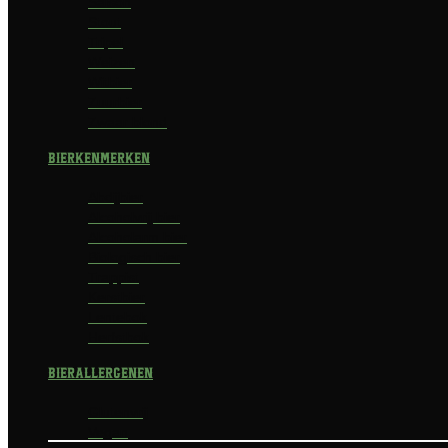
Saison
Stout
Tripel
Weizen
Witbier
Zuurbier
Zwaar blond
Bierkenmerken
Abdijbier
Alcoholvrij bier
Alcoholarm bier
Biologisch bier
Trappist
Kerstbier
Lentebok
Herfstbok
Bierallergenen
Glutenvrij
Vegan