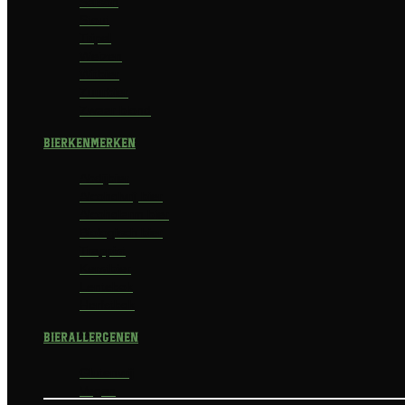
Saison
Stout
Tripel
Weizen
Witbier
Zuurbier
Zwaar blond
Bierkenmerken
Abdijbier
Alcoholvrij bier
Alcoholarm bier
Biologisch bier
Trappist
Kerstbier
Lentebok
Herfstbok
Bierallergenen
Glutenvrij
Vegan