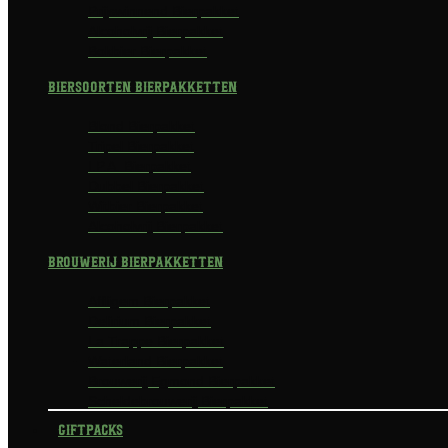
Prijswinnend Bierpakket
Alcoholvrij Bierpakket
Bokbier Bierpakket
Biersoorten Bierpakketten
Blond Bierpakket
Tripel Bierpakket
I.P.A. Bierpakket
Dubbel Bierpakket
Witbier Bierpakket
Alcoholvrij Bierpakket
Brouwerij Bierpakketten
Affligem Bierpakket
Delirium Bierpakket
La Trappe Bierpakket
Waterland Bierpakket
Brouwerij Egmond Bierpakket
Scheldebrouwerij Bierpakket
Giftpacks