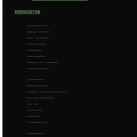
Biersoorten
Amber Ale
Barley Wine
Belgian Ale
Blond bier
Bokbier
Bruin bier
Champagnebier
Dubbel bier
Fruit bier
Geuze bier
I.P.A. (India Pale Ale)
Imperial Stout
Lager
Pilsener
Porter
Quadrupel
Rookbier