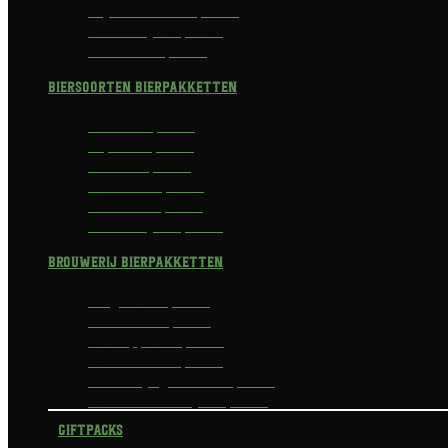
Prijswinnend Bierpakket
Alcoholvrij Bierpakket
Bokbier Bierpakket
Biersoorten Bierpakketten
Blond Bierpakket
Tripel Bierpakket
I.P.A. Bierpakket
Dubbel Bierpakket
Witbier Bierpakket
Alcoholvrij Bierpakket
Brouwerij Bierpakketten
Affligem Bierpakket
Delirium Bierpakket
La Trappe Bierpakket
Waterland Bierpakket
Brouwerij Egmond Bierpakket
Scheldebrouwerij Bierpakket
Giftpacks