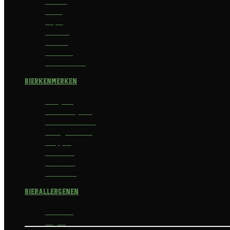
Saison
Stout
Tripel
Weizen
Witbier
Zuurbier
Zwaar blond
Bierkenmerken
Abdijbier
Alcoholvrij bier
Alcoholarm bier
Biologisch bier
Trappist
Kerstbier
Lentebok
Herfstbok
Bierallergenen
Glutenvrij
Vegan