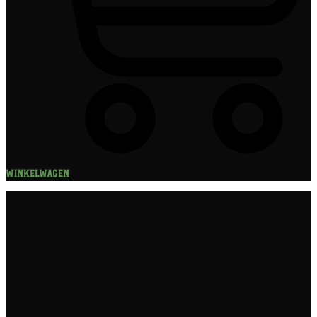
Winkelwagen
Speciaalbier
Bierpakket
Giftpacks
Bierabonnement
Bierproeverij
Bierglazen