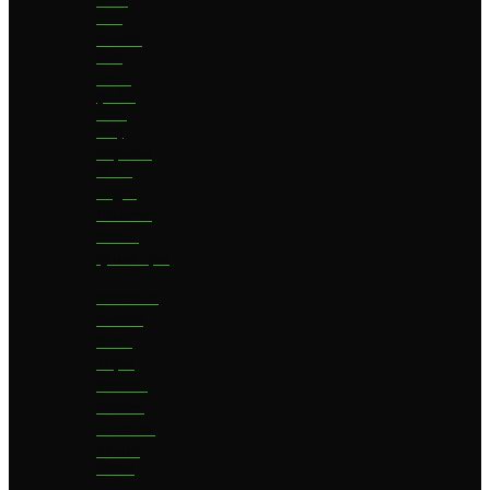
bier
Geuze
bier
I.P.A.
(India
Pale
Ale)
Imperial
Stout
Lager
Pilsener
Porter
Quadrupel
Rookbier
Saison
Stout
Tripel
Weizen
Witbier
Zuurbier
Zwaar
blond