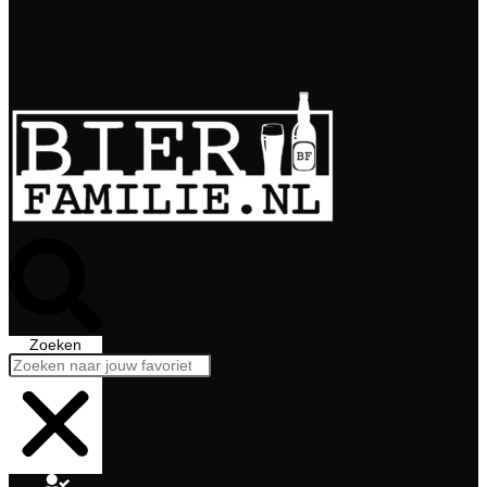
Bierabonnement
Bierproeverij
Bierglazen
Zoeken