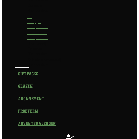
Delirium
Bierpakket
La
Trappe
Bierpakket
Waterland
Bierpakket
Brouwerij
Egmond
Bierpakket
Scheldebrouwerij
Bierpakket
Giftpacks
Glazen
Abonnement
Proeverij
Adventskalender