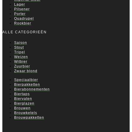
Lager
Pilsener
Porter
Quadrupel
Rookbier
ALLE CATEGORIEËN
Saison
Stout
Tripel
Weizen
Witbier
Zuurbier
Zwaar blond
Speciaalbier
Bierpakketten
Bierabonnementen
Biertaps
Biervaten
Bierglazen
Brouwen
Brouwketels
Brouwpakketten