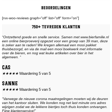
Beoordelingen
[rvx-woo-reviews graph="off" list="off" form="on"]
750+ tevreden klanten
“Ontzettend goede en snelle service. Samen met www.bierfamilie.nl
een online bierproeverij opgezet voor een groep van 39 man, deze
is zeker aan te raden! We kregen allemaal een mooi pakket
thuisbezorgd, en via de mail een mooi boekwerk met informatie
over de bieren, en nog wat leuke artikelen over bier in het
algemeen. “
Cas
★
★
★
★
★
Waardering 5 van 5
Sanne
★
★
★
★
★
Waardering 5 van 5
“Vanwege de nieuwe corona maatregelingen moeten wij de deuren
van het kantoor sluiten. We konden nog net last minute ons adres
wijzigen zodat we de lekkere biertjes toch thuis konden ontvangen.
Fijne klantenservice!”