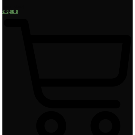
[gtranslate]
€
0,00
0