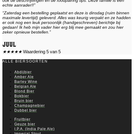
ook de beschrijvingen en de foodpairing tips. Deze familie is een
echte aanrader!!”
“Zaterdag een bestelling geplaatst en deze is dinsdag (ruim binnen
maximale levertijd) geleverd. Alles was keurig verpakt en ze hadden
er ook nog een leuk persoonlijk (handgeschreven) berichtje bij
gedaan! Ik heb mijn vader hier erg blij mee gemaakt en zou hier
zeker opnieuw bestellen.”
Juul
★
★
★
★
★
Waardering 5 van 5
ALLE BIERSOORTEN
Abdijbier
Amber Ale
Barley Wine
Belgian Ale
Blond Bier
Bokbier
Bruin bier
Champagnebier
Dubbel bier
Fruitbier
Geuze bier
I.P.A. (India Pale Ale)
Imperial Stout