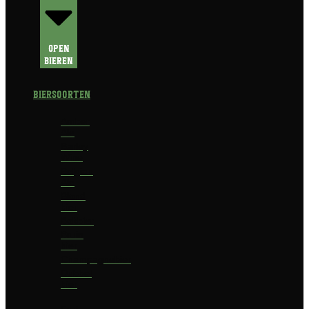
Open
Bieren
Biersoorten
Amber
Ale
Barley
Wine
Belgian
Ale
Blond
bier
Bokbier
Bruin
bier
Champagnebier
Dubbel
bier
Fruit