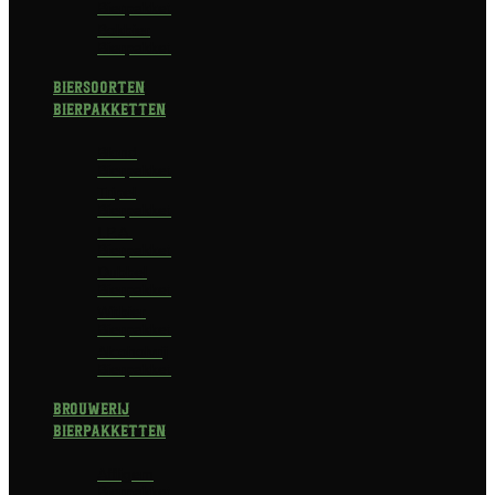
Bierpakket
Bokbier
Bierpakket
Biersoorten
Bierpakketten
Blond
Bierpakket
Tripel
Bierpakket
I.P.A.
Bierpakket
Dubbel
Bierpakket
Witbier
Bierpakket
Alcoholvrij
Bierpakket
Brouwerij
Bierpakketten
Affligem
Bierpakket