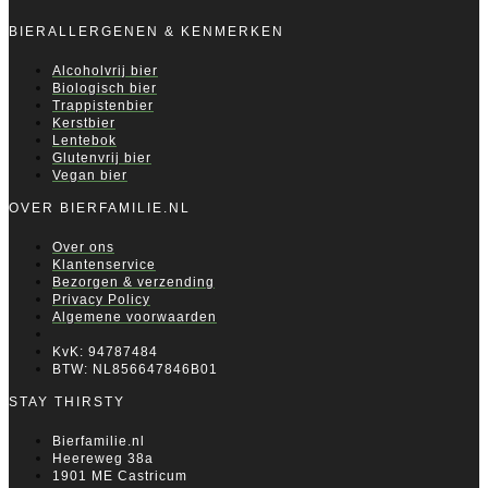
BIERALLERGENEN & KENMERKEN
Alcoholvrij bier
Biologisch bier
Trappistenbier
Kerstbier
Lentebok
Glutenvrij bier
Vegan bier
OVER BIERFAMILIE.NL
Over ons
Klantenservice
Bezorgen & verzending
Privacy Policy
Algemene voorwaarden
KvK: 94787484
BTW: NL856647846B01
STAY THIRSTY
Bierfamilie.nl
Heereweg 38a
1901 ME Castricum