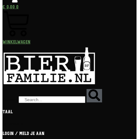
€
0,00
0
Winkelwagen
Zoeken
Taal
[gtranslate]
Login / meld je aan