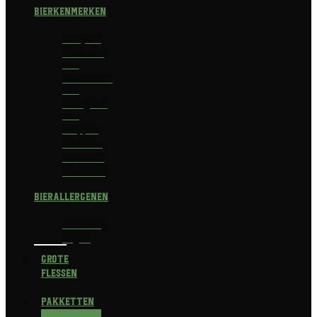
Bierkenmerken
Abdijbier
Alcoholvrij
bier
Alcoholarm
bier
Biologisch
bier
Trappist
Kerstbier
Lentebok
Herfstbok
Bierallergenen
Glutenvrij
Vegan
Grote
flessen
Pakketten