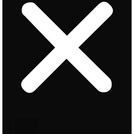
Speciaalbier
Bierpakket
Giftpacks