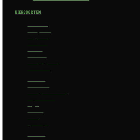
Biersoorten
Amber Ale
Barley Wine
Belgian Ale
Blond bier
Bokbier
Bruin bier
Champagnebier
Dubbel bier
Fruit bier
Geuze bier
I.P.A. (India Pale Ale)
Imperial Stout
Lager
Pilsener
Porter
Quadrupel
Rookbier