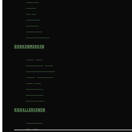
Saison
Stout
Tripel
Weizen
Witbier
Zuurbier
Zwaar blond
Bierkenmerken
Abdijbier
Alcoholvrij bier
Alcoholarm bier
Biologisch bier
Trappist
Kerstbier
Lentebok
Herfstbok
Bierallergenen
Glutenvrij
Vegan