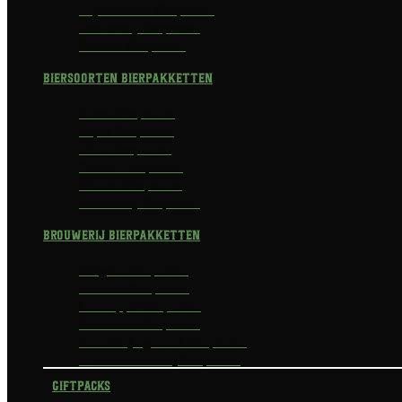
Prijswinnend Bierpakket
Alcoholvrij Bierpakket
Bokbier Bierpakket
Biersoorten Bierpakketten
Blond Bierpakket
Tripel Bierpakket
I.P.A. Bierpakket
Dubbel Bierpakket
Witbier Bierpakket
Alcoholvrij Bierpakket
Brouwerij Bierpakketten
Affligem Bierpakket
Delirium Bierpakket
La Trappe Bierpakket
Waterland Bierpakket
Brouwerij Egmond Bierpakket
Scheldebrouwerij Bierpakket
Giftpacks