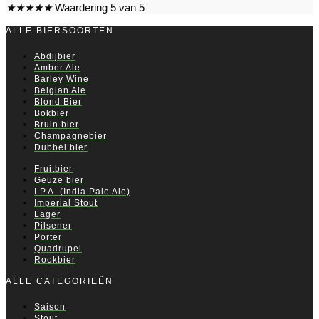
★
★
★
★
★
Waardering 5 van 5
ALLE BIERSOORTEN
Abdijbier
Amber Ale
Barley Wine
Belgian Ale
Blond Bier
Bokbier
Bruin bier
Champagnebier
Dubbel bier
Fruitbier
Geuze bier
I.P.A. (India Pale Ale)
Imperial Stout
Lager
Pilsener
Porter
Quadrupel
Rookbier
ALLE CATEGORIEËN
Saison
Stout