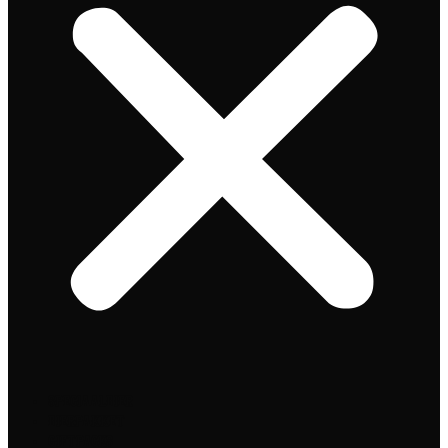
Speciaalbier
Bierpakket
Giftpacks