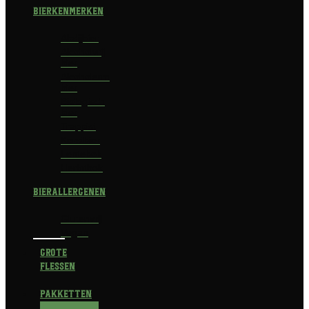
Bierkenmerken
Abdijbier
Alcoholvrij
bier
Alcoholarm
bier
Biologisch
bier
Trappist
Kerstbier
Lentebok
Herfstbok
Bierallergenen
Glutenvrij
Vegan
Grote
flessen
Pakketten