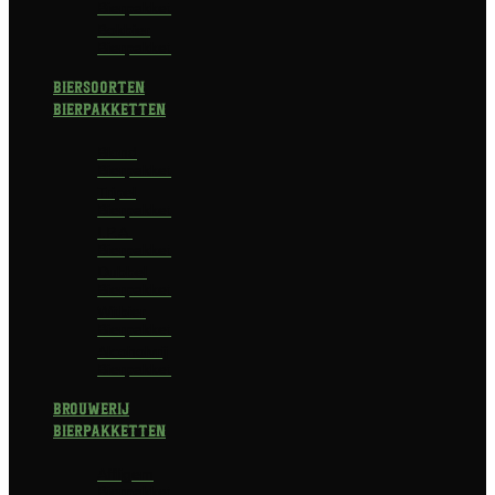
Bierpakket
Bokbier
Bierpakket
Biersoorten
Bierpakketten
Blond
Bierpakket
Tripel
Bierpakket
I.P.A.
Bierpakket
Dubbel
Bierpakket
Witbier
Bierpakket
Alcoholvrij
Bierpakket
Brouwerij
Bierpakketten
Affligem
Bierpakket