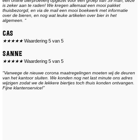
een online bierproeverij opgezet voor een groep van 39 man, deze
is zeker aan te raden! We kregen allemaal een mooi pakket
thuisbezorgd, en via de mail een mooi boekwerk met informatie
over de bieren, en nog wat leuke artikelen over bier in het
algemeen. “
Cas
★
★
★
★
★
Waardering 5 van 5
Sanne
★
★
★
★
★
Waardering 5 van 5
“Vanwege de nieuwe corona maatregelingen moeten wij de deuren
van het kantoor sluiten. We konden nog net last minute ons adres
wijzigen zodat we de lekkere biertjes toch thuis konden ontvangen.
Fijne klantenservice!”