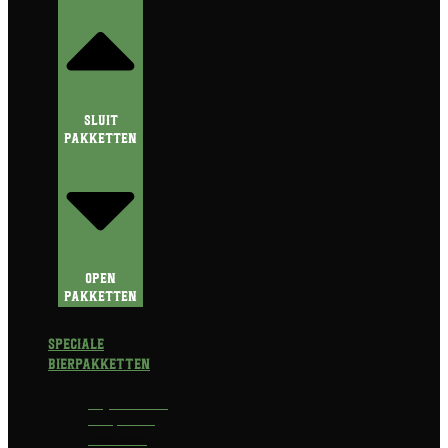
Sluit
Pakketten
Open
Pakketten
Speciale
Bierpakketten
Prijswinnend
Bierpakket
Alcoholvrij