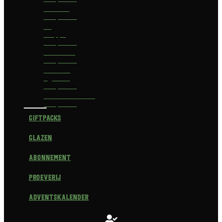
Delirium
Bierpakket
La
Trappe
Bierpakket
Waterland
Bierpakket
Brouwerij
Egmond
Bierpakket
Scheldebrouwerij
Bierpakket
Giftpacks
Glazen
Abonnement
Proeverij
Adventskalender