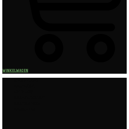
Winkelwagen
Speciaalbier
Bierpakket
Giftpacks
Bierabonnement
Bierproeverij
Bierglazen