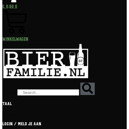
€
0,00
0
Winkelwagen
Zoeken
Taal
[gtranslate]
Login / meld je aan