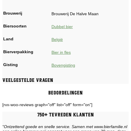
Brouwerij
Brouwerij De Halve Maan
Biersoorten
Dubbel bier
Land
België
Bierverpakking
Bier in fles
Gisting
Bovengisting
Veelgestelde vragen
Beoordelingen
[rvx-woo-reviews graph="off" list="off" form="on"]
750+ tevreden klanten
“Ontzettend goede en snelle service. Samen met www.bierfamilie.nl