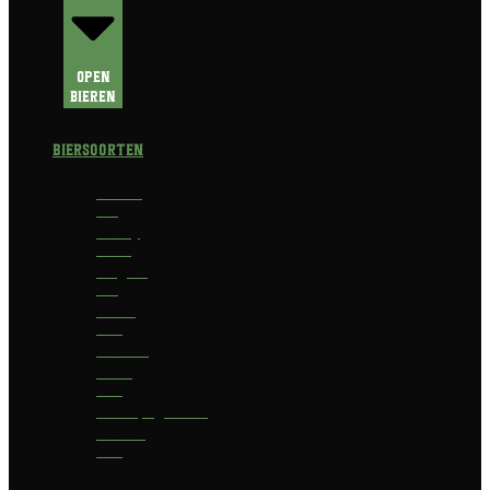
Open
Bieren
Biersoorten
Amber
Ale
Barley
Wine
Belgian
Ale
Blond
bier
Bokbier
Bruin
bier
Champagnebier
Dubbel
bier
Fruit