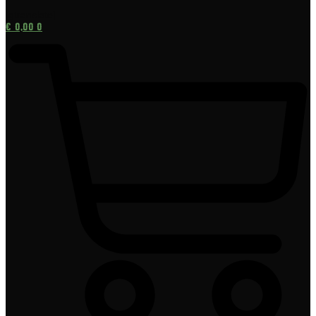
[gtranslate]
€
0,00
0