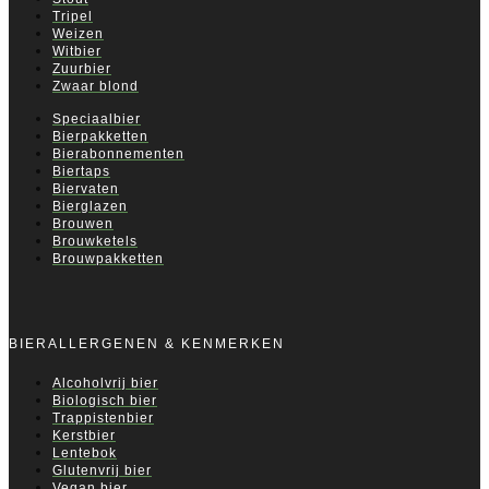
Tripel
Weizen
Witbier
Zuurbier
Zwaar blond
Speciaalbier
Bierpakketten
Bierabonnementen
Biertaps
Biervaten
Bierglazen
Brouwen
Brouwketels
Brouwpakketten
BIERALLERGENEN & KENMERKEN
Alcoholvrij bier
Biologisch bier
Trappistenbier
Kerstbier
Lentebok
Glutenvrij bier
Vegan bier