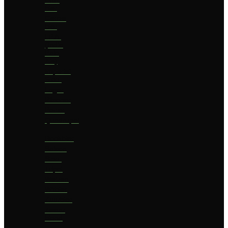
bier
Geuze
bier
I.P.A.
(India
Pale
Ale)
Imperial
Stout
Lager
Pilsener
Porter
Quadrupel
Rookbier
Saison
Stout
Tripel
Weizen
Witbier
Zuurbier
Zwaar
blond