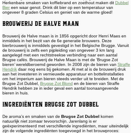
Herkenbare smaken van koffiebrand en zoethout maken dit
Dubbel
Bier
een waar genot. Drink dit bier op een temperatuur van
ongeveer 8 graden Celsius en geniet van de warme gloed!
Brouwerij de Halve Maan
Brouwerij de Halve maan is in 1856 opgericht door Henri Maes en
inmiddels in het bezit van de 6e generatie brouwers. Deze
bierbrouwerij is inmiddels gevestigd in het Belgische Brugge. Vanuit
de brouwerij is zelfs een pijpleiding van ongeveer 3 km lang
aangelegd met een rechtstreekse verbinding naar een aantal
Brugse cafés. Brouwerij de Halve Maan is met de ‘Brugse Zot
bieren’ wereldberoemd geworden. In 2008 zijn de bieren van
Straffe
Hendrik
daar nog eens bij gekomen. Al met al is de brouwerij druk
aan het investeren in vernieuwde apparatuur en bottelinstallaties
om het imperium aan bieren steeds verder uit te breiden. Met de
Brugse Zot Dubbel,
Brugse Zot Blond
en de bieren van Straffe
Hendrik hebben ze in ieder geval een aantal toonaangevende
bieren in huis.
Ingrediënten Brugse Zot Dubbel
De aroma’s en smaken van de
Brugse Zot Dubbel
komen
natuurlijk niet zomaar tevoorschijn. Jarenlang is er
geëxperimenteerd met verschillende ingrediënten, maar uiteindelijk
zijn de volgende ingrediënten toegevoegd in het brouwproces: