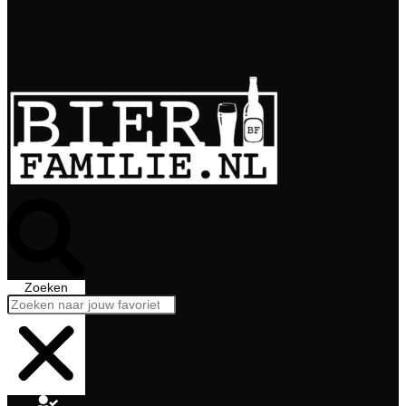
Bierabonnement
Bierproeverij
Bierglazen
Zoeken