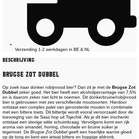
Verzending 1-2 werkdagen in BE & NL
Beschrijving
Brugse Zot Dubbel
Op zoek naar donker robijnrood bier? Dan zit je met de
Brugse Zot
Dubbel
zeker goed. Het bier heeft een alcoholpercentage van 7,5%
en is daarom zeker niet licht te noemen. Dit donkerbruine/robijnrood
bier is gebrouwen met zes verschillende moutsoorten. Hierdoor
ontstaat een complex palet van geroosterde mouten in combinatie
met een bittere toets. Dit bittertje wordt vooral veroorzaakt door de
toevoeging van de Saaz hop uit Tsjechië. Als je dit bier inschenkt
ontstaat een stevige witte schuimkraag. Vervolgens komt een rijk
aroma van amandel, honing, chocolade en bruine suiker je
tegemoet. De
Brugse Zot Dubbel
geeft een heerlijke warme gloed
op de tong en kent een ietwat bittere en hoppige afdronk.