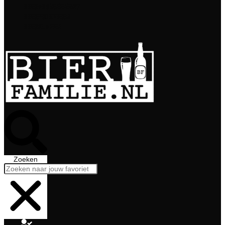
Bierabonnement
Bierproeverij
Bierglazen
Zoeken