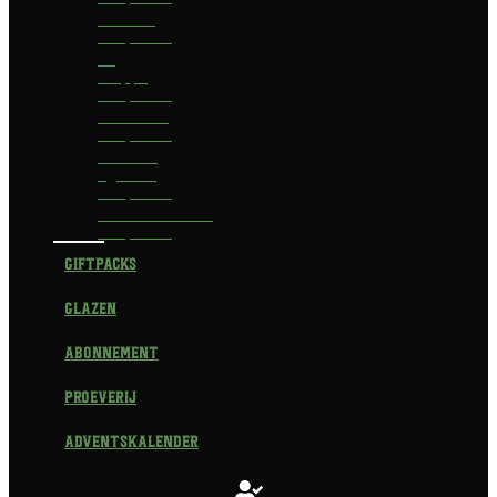
Delirium
Bierpakket
La
Trappe
Bierpakket
Waterland
Bierpakket
Brouwerij
Egmond
Bierpakket
Scheldebrouwerij
Bierpakket
Giftpacks
Glazen
Abonnement
Proeverij
Adventskalender