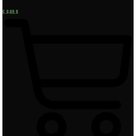
[gtranslate]
€
0,00
0