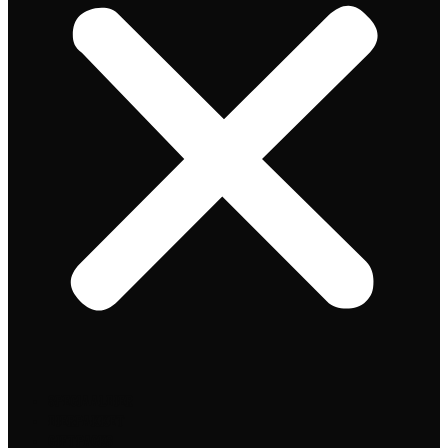
Speciaalbier
Bierpakket
Giftpacks