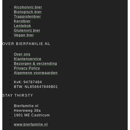
Alcoholvrij bier
Biologisch bier
Trappistenbier
Kerstbier
Lentebok
Glutenvrij bier
Vegan bier
OVER BIERFAMILIE.NL
Over ons
Klantenservice
Bezorgen & verzending
Privacy Policy
Algemene voorwaarden
KvK: 94787484
BTW: NL856647846B01
STAY THIRSTY
Bierfamilie.nl
Heereweg 38a
1901 ME Castricum
www.bierfamilie.nl