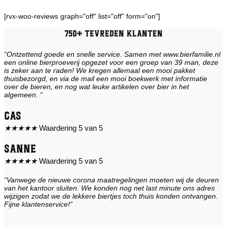
[rvx-woo-reviews graph="off" list="off" form="on"]
750+ tevreden klanten
“Ontzettend goede en snelle service. Samen met www.bierfamilie.nl
een online bierproeverij opgezet voor een groep van 39 man, deze
is zeker aan te raden! We kregen allemaal een mooi pakket
thuisbezorgd, en via de mail een mooi boekwerk met informatie
over de bieren, en nog wat leuke artikelen over bier in het
algemeen. “
Cas
★
★
★
★
★
Waardering 5 van 5
Sanne
★
★
★
★
★
Waardering 5 van 5
“Vanwege de nieuwe corona maatregelingen moeten wij de deuren
van het kantoor sluiten. We konden nog net last minute ons adres
wijzigen zodat we de lekkere biertjes toch thuis konden ontvangen.
Fijne klantenservice!”