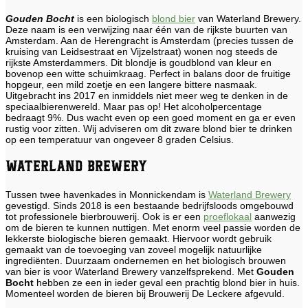
Gouden Bocht
is een biologisch
blond bier
van Waterland Brewery.
Deze naam is een verwijzing naar één van de rijkste buurten van
Amsterdam. Aan de Herengracht is Amsterdam (precies tussen de
kruising van Leidsestraat en Vijzelstraat) wonen nog steeds de
rijkste Amsterdammers. Dit blondje is goudblond van kleur en
bovenop een witte schuimkraag. Perfect in balans door de fruitige
hopgeur, een mild zoetje en een langere bittere nasmaak.
Uitgebracht ins 2017 en inmiddels niet meer weg te denken in de
speciaalbierenwereld. Maar pas op! Het alcoholpercentage
bedraagt 9%. Dus wacht even op een goed moment en ga er even
rustig voor zitten. Wij adviseren om dit zware blond bier te drinken
op een temperatuur van ongeveer 8 graden Celsius.
Waterland Brewery
Tussen twee havenkades in Monnickendam is
Waterland Brewery
gevestigd. Sinds 2018 is een bestaande bedrijfsloods omgebouwd
tot professionele bierbrouwerij. Ook is er een
proeflokaal
aanwezig
om de bieren te kunnen nuttigen. Met enorm veel passie worden de
lekkerste biologische bieren gemaakt. Hiervoor wordt gebruik
gemaakt van de toevoeging van zoveel mogelijk natuurlijke
ingrediënten. Duurzaam ondernemen en het biologisch brouwen
van bier is voor Waterland Brewery vanzelfsprekend. Met
Gouden
Bocht
hebben ze een in ieder geval een prachtig blond bier in huis.
Momenteel worden de bieren bij Brouwerij De Leckere afgevuld.