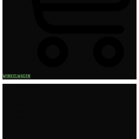
Winkelwagen
Speciaalbier
Bierpakket
Giftpacks
Bierabonnement
Bierproeverij
Bierglazen