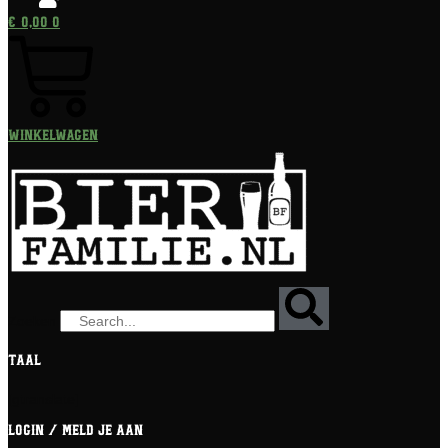
€
0,00
0
Winkelwagen
Zoeken
Taal
[gtranslate]
Login / meld je aan