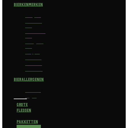
Bierkenmerken
Abdijbier
Alcoholvrij
bier
Alcoholarm
bier
Biologisch
bier
Trappist
Kerstbier
Lentebok
Herfstbok
Bierallergenen
Glutenvrij
Vegan
Grote
flessen
Pakketten