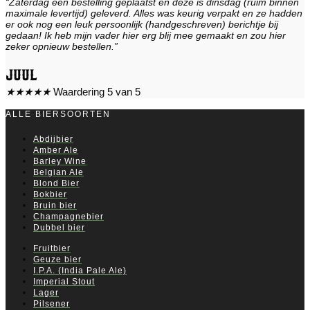
“Zaterdag een bestelling geplaatst en deze is dinsdag (ruim binnen
maximale levertijd) geleverd. Alles was keurig verpakt en ze hadden
er ook nog een leuk persoonlijk (handgeschreven) berichtje bij
gedaan! Ik heb mijn vader hier erg blij mee gemaakt en zou hier
zeker opnieuw bestellen.”
Juul
★
★
★
★
★
Waardering 5 van 5
ALLE BIERSOORTEN
Abdijbier
Amber Ale
Barley Wine
Belgian Ale
Blond Bier
Bokbier
Bruin bier
Champagnebier
Dubbel bier
Fruitbier
Geuze bier
I.P.A. (India Pale Ale)
Imperial Stout
Lager
Pilsener