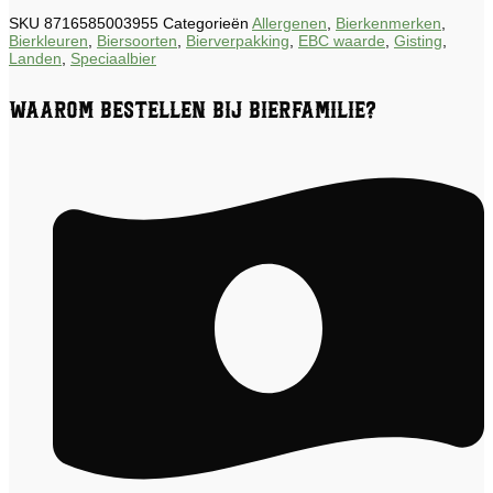
SKU
8716585003955
Categorieën
Allergenen
,
Bierkenmerken
,
Bierkleuren
,
Biersoorten
,
Bierverpakking
,
EBC waarde
,
Gisting
,
Landen
,
Speciaalbier
Waarom bestellen bij Bierfamilie?