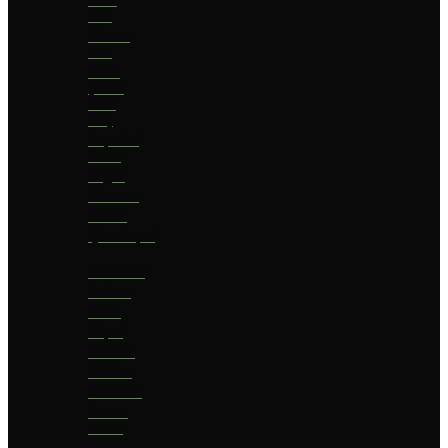
bier
Geuze
bier
I.P.A.
(India
Pale
Ale)
Imperial
Stout
Lager
Pilsener
Porter
Quadrupel
Rookbier
Saison
Stout
Tripel
Weizen
Witbier
Zuurbier
Zwaar
blond