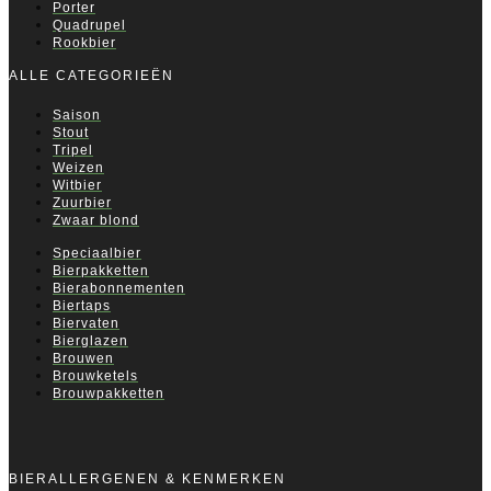
Porter
Quadrupel
Rookbier
ALLE CATEGORIEËN
Saison
Stout
Tripel
Weizen
Witbier
Zuurbier
Zwaar blond
Speciaalbier
Bierpakketten
Bierabonnementen
Biertaps
Biervaten
Bierglazen
Brouwen
Brouwketels
Brouwpakketten
BIERALLERGENEN & KENMERKEN