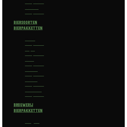
Bierpakket
Bokbier
Bierpakket
Biersoorten
Bierpakketten
Blond
Bierpakket
Tripel
Bierpakket
I.P.A.
Bierpakket
Dubbel
Bierpakket
Witbier
Bierpakket
Alcoholvrij
Bierpakket
Brouwerij
Bierpakketten
Affligem
Bierpakket