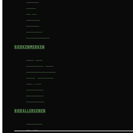
Saison
Stout
Tripel
Weizen
Witbier
Zuurbier
Zwaar blond
Bierkenmerken
Abdijbier
Alcoholvrij bier
Alcoholarm bier
Biologisch bier
Trappist
Kerstbier
Lentebok
Herfstbok
Bierallergenen
Glutenvrij
Vegan