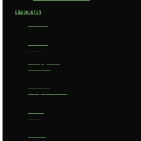
Biersoorten
Amber Ale
Barley Wine
Belgian Ale
Blond bier
Bokbier
Bruin bier
Champagnebier
Dubbel bier
Fruit bier
Geuze bier
I.P.A. (India Pale Ale)
Imperial Stout
Lager
Pilsener
Porter
Quadrupel
Rookbier