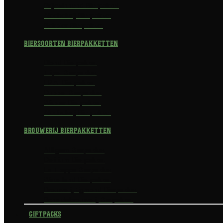
Prijswinnend Bierpakket
Alcoholvrij Bierpakket
Bokbier Bierpakket
Biersoorten Bierpakketten
Blond Bierpakket
Tripel Bierpakket
I.P.A. Bierpakket
Dubbel Bierpakket
Witbier Bierpakket
Alcoholvrij Bierpakket
Brouwerij Bierpakketten
Affligem Bierpakket
Delirium Bierpakket
La Trappe Bierpakket
Waterland Bierpakket
Brouwerij Egmond Bierpakket
Scheldebrouwerij Bierpakket
Giftpacks