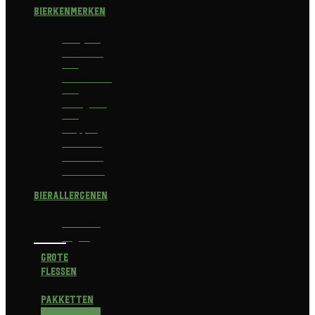
Bierkenmerken
Abdijbier
Alcoholvrij
bier
Alcoholarm
bier
Biologisch
bier
Trappist
Kerstbier
Lentebok
Herfstbok
Bierallergenen
Glutenvrij
Vegan
Grote
flessen
Pakketten