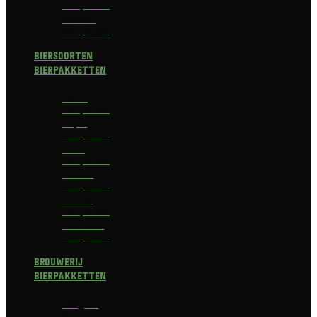
Bierpakket
Bokbier
Bierpakket
Biersoorten
Bierpakketten
Blond
Bierpakket
Tripel
Bierpakket
I.P.A.
Bierpakket
Dubbel
Bierpakket
Witbier
Bierpakket
Alcoholvrij
Bierpakket
Brouwerij
Bierpakketten
Affligem
Bierpakket