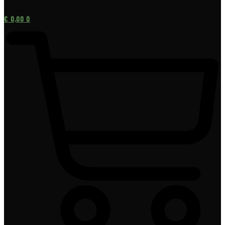
[gtranslate]
€
0,00
0