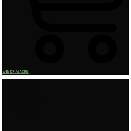
Winkelwagen
Speciaalbier
Bierpakket
Giftpacks
Bierabonnement
Bierproeverij
Bierglazen