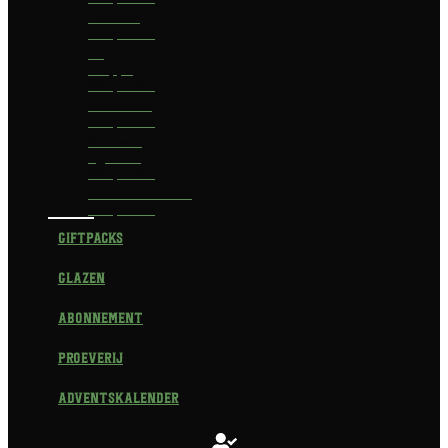
Delirium
Bierpakket
La
Trappe
Bierpakket
Waterland
Bierpakket
Brouwerij
Egmond
Bierpakket
Scheldebrouwerij
Bierpakket
Giftpacks
Glazen
Abonnement
Proeverij
Adventskalender