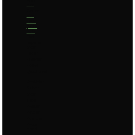
bier
Geuze
bier
I.P.A.
(India
Pale
Ale)
Imperial
Stout
Lager
Pilsener
Porter
Quadrupel
Rookbier
Saison
Stout
Tripel
Weizen
Witbier
Zuurbier
Zwaar
blond