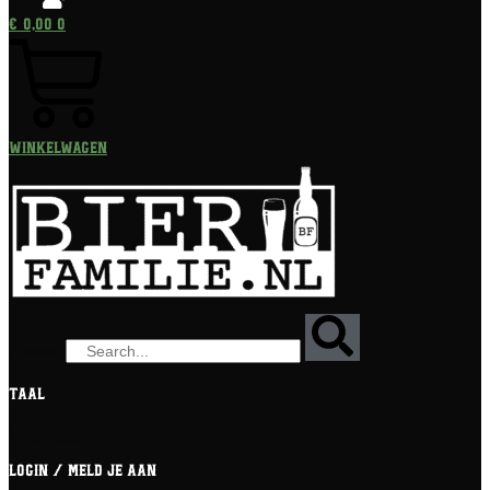
€
0,00
0
Winkelwagen
Zoeken
Taal
[gtranslate]
Login / meld je aan