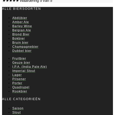
★
★
★
★
★
Waardering 5 van 5
ALLE BIERSOORTEN
Abdijbier
Amber Ale
Barley Wine
Belgian Ale
Blond Bier
Bokbier
Bruin bier
Champagnebier
Dubbel bier
Fruitbier
Geuze bier
I.P.A. (India Pale Ale)
Imperial Stout
Lager
Pilsener
Porter
Quadrupel
Rookbier
ALLE CATEGORIEËN
Saison
Stout