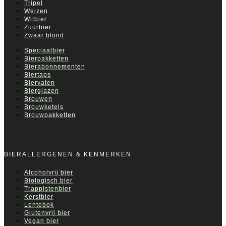
Tripel
Weizen
Witbier
Zuurbier
Zwaar blond
Speciaalbier
Bierpakketten
Bierabonnementen
Biertaps
Biervaten
Bierglazen
Brouwen
Brouwketels
Brouwpakketten
BIERALLERGENEN & KENMERKEN
Alcoholvrij bier
Biologisch bier
Trappistenbier
Kerstbier
Lentebok
Glutenvrij bier
Vegan bier