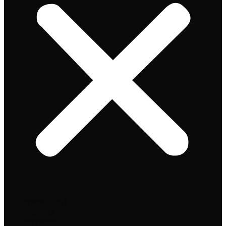
Speciaalbier
Bierpakket
Giftpacks