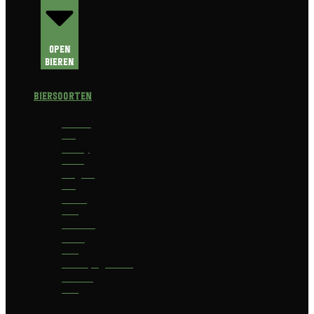
Open
Bieren
Biersoorten
Amber
Ale
Barley
Wine
Belgian
Ale
Blond
bier
Bokbier
Bruin
bier
Champagnebier
Dubbel
bier
Fruit