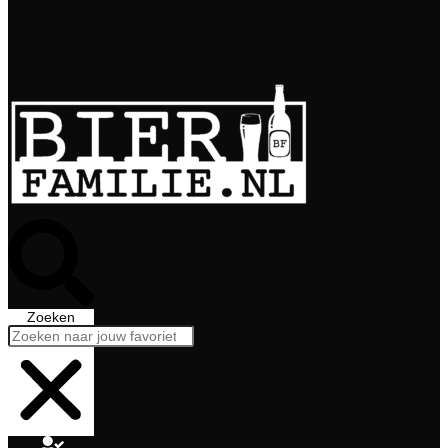
Bierabonnement
Bierproeverij
Bierglazen
Zoeken