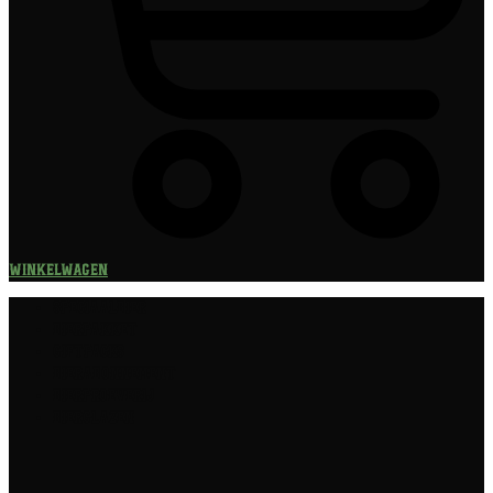
Winkelwagen
Speciaalbier
Bierpakket
Giftpacks
Bierabonnement
Bierproeverij
Bierglazen