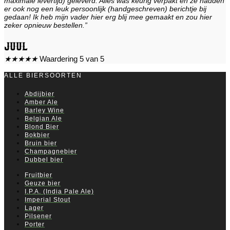
maximale levertijd) geleverd. Alles was keurig verpakt en ze hadden
er ook nog een leuk persoonlijk (handgeschreven) berichtje bij
gedaan! Ik heb mijn vader hier erg blij mee gemaakt en zou hier
zeker opnieuw bestellen.”
Juul
★
★
★
★
★
Waardering 5 van 5
ALLE BIERSOORTEN
Abdijbier
Amber Ale
Barley Wine
Belgian Ale
Blond Bier
Bokbier
Bruin bier
Champagnebier
Dubbel bier
Fruitbier
Geuze bier
I.P.A. (India Pale Ale)
Imperial Stout
Lager
Pilsener
Porter