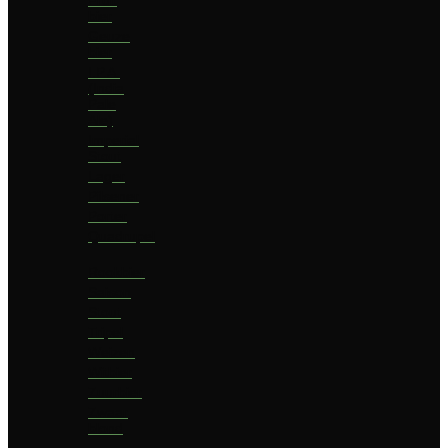
bier
Geuze
bier
I.P.A.
(India
Pale
Ale)
Imperial
Stout
Lager
Pilsener
Porter
Quadrupel
Rookbier
Saison
Stout
Tripel
Weizen
Witbier
Zuurbier
Zwaar
blond