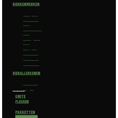
Bierkenmerken
Abdijbier
Alcoholvrij
bier
Alcoholarm
bier
Biologisch
bier
Trappist
Kerstbier
Lentebok
Herfstbok
Bierallergenen
Glutenvrij
Vegan
Grote
flessen
Pakketten