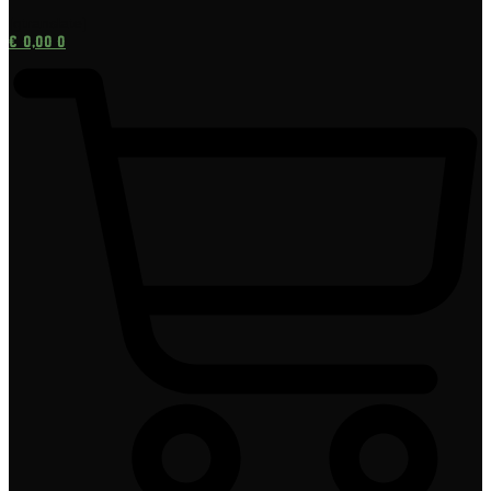
[gtranslate]
€
0,00
0