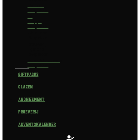
Delirium
Bierpakket
La
Trappe
Bierpakket
Waterland
Bierpakket
Brouwerij
Egmond
Bierpakket
Scheldebrouwerij
Bierpakket
Giftpacks
Glazen
Abonnement
Proeverij
Adventskalender