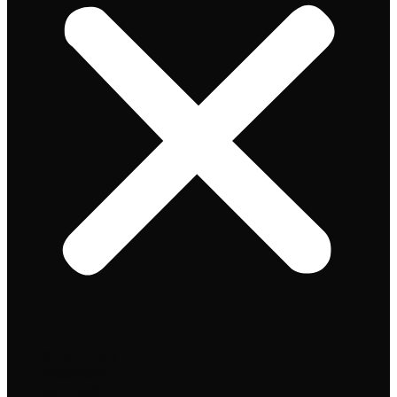
Speciaalbier
Bierpakket
Giftpacks