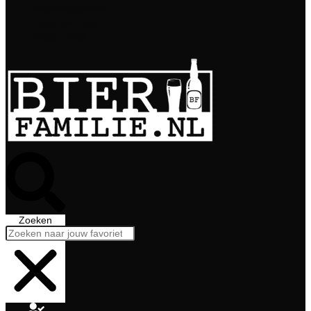
Bierabonnement
Bierproeverij
Bierglazen
Zoeken