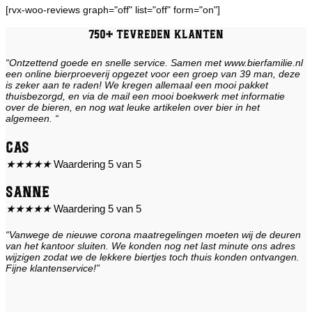
[rvx-woo-reviews graph="off" list="off" form="on"]
750+ tevreden klanten
“Ontzettend goede en snelle service. Samen met www.bierfamilie.nl
een online bierproeverij opgezet voor een groep van 39 man, deze
is zeker aan te raden! We kregen allemaal een mooi pakket
thuisbezorgd, en via de mail een mooi boekwerk met informatie
over de bieren, en nog wat leuke artikelen over bier in het
algemeen. “
Cas
★
★
★
★
★
Waardering 5 van 5
Sanne
★
★
★
★
★
Waardering 5 van 5
“Vanwege de nieuwe corona maatregelingen moeten wij de deuren
van het kantoor sluiten. We konden nog net last minute ons adres
wijzigen zodat we de lekkere biertjes toch thuis konden ontvangen.
Fijne klantenservice!”