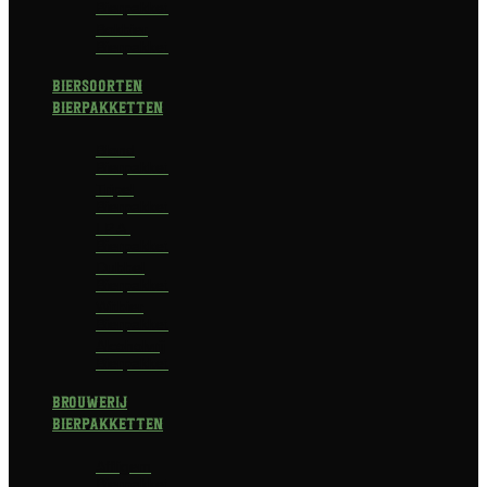
Bierpakket
Bokbier
Bierpakket
Biersoorten
Bierpakketten
Blond
Bierpakket
Tripel
Bierpakket
I.P.A.
Bierpakket
Dubbel
Bierpakket
Witbier
Bierpakket
Alcoholvrij
Bierpakket
Brouwerij
Bierpakketten
Affligem
Bierpakket