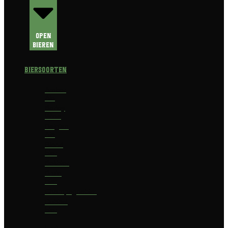
Open
Bieren
Biersoorten
Amber
Ale
Barley
Wine
Belgian
Ale
Blond
bier
Bokbier
Bruin
bier
Champagnebier
Dubbel
bier
Fruit