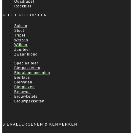
Quadrupel
Rookbier
ALLE CATEGORIEËN
Saison
Stout
Tripel
Weizen
Witbier
Zuurbier
Zwaar blond
Speciaalbier
Bierpakketten
Bierabonnementen
Biertaps
Biervaten
Bierglazen
Brouwen
Brouwketels
Brouwpakketten
BIERALLERGENEN & KENMERKEN