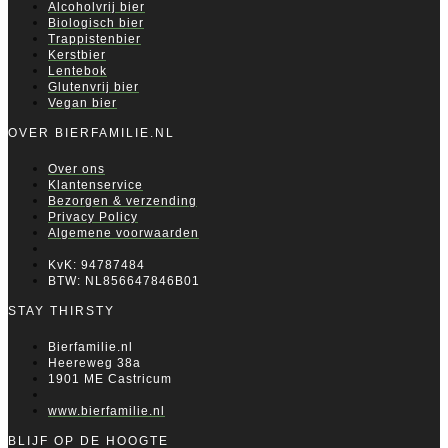
Alcoholvrij bier
Biologisch bier
Trappistenbier
Kerstbier
Lentebok
Glutenvrij bier
Vegan bier
OVER BIERFAMILIE.NL
Over ons
Klantenservice
Bezorgen & verzending
Privacy Policy
Algemene voorwaarden
KvK: 94787484
BTW: NL856647846B01
STAY THIRSTY
Bierfamilie.nl
Heereweg 38a
1901 ME Castricum
www.bierfamilie.nl
BLIJF OP DE HOOGTE