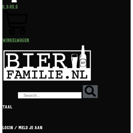
€
0,00
0
Winkelwagen
Zoeken
Taal
[gtranslate]
Login / meld je aan