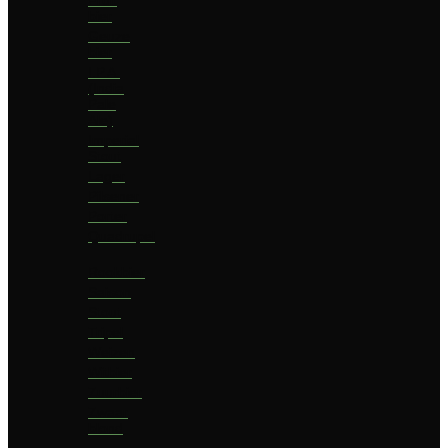
bier
Geuze
bier
I.P.A.
(India
Pale
Ale)
Imperial
Stout
Lager
Pilsener
Porter
Quadrupel
Rookbier
Saison
Stout
Tripel
Weizen
Witbier
Zuurbier
Zwaar
blond