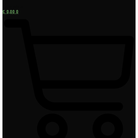
[gtranslate]
€
0,00
0