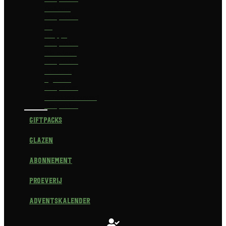
Delirium
Bierpakket
La
Trappe
Bierpakket
Waterland
Bierpakket
Brouwerij
Egmond
Bierpakket
Scheldebrouwerij
Bierpakket
Giftpacks
Glazen
Abonnement
Proeverij
Adventskalender