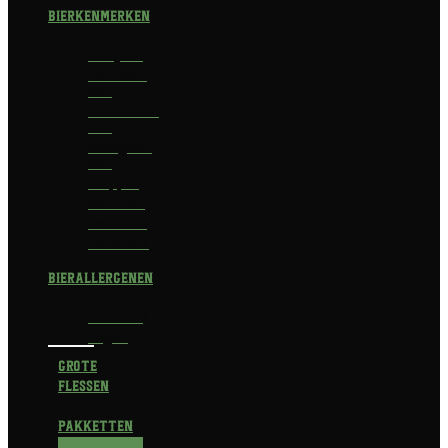
Bierkenmerken
Abdijbier
Alcoholvrij
bier
Alcoholarm
bier
Biologisch
bier
Trappist
Kerstbier
Lentebok
Herfstbok
Bierallergenen
Glutenvrij
Vegan
Grote
flessen
Pakketten