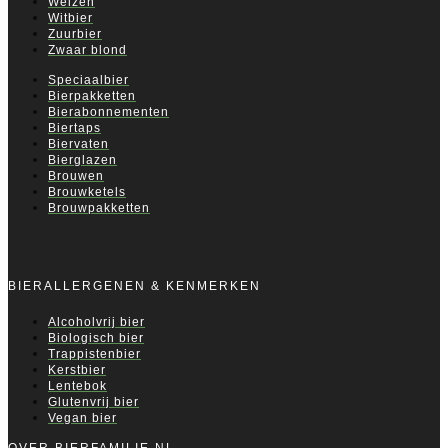
Weizen
Witbier
Zuurbier
Zwaar blond
Speciaalbier
Bierpakketten
Bierabonnementen
Biertaps
Biervaten
Bierglazen
Brouwen
Brouwketels
Brouwpakketten
BIERALLERGENEN & KENMERKEN
Alcoholvrij bier
Biologisch bier
Trappistenbier
Kerstbier
Lentebok
Glutenvrij bier
Vegan bier