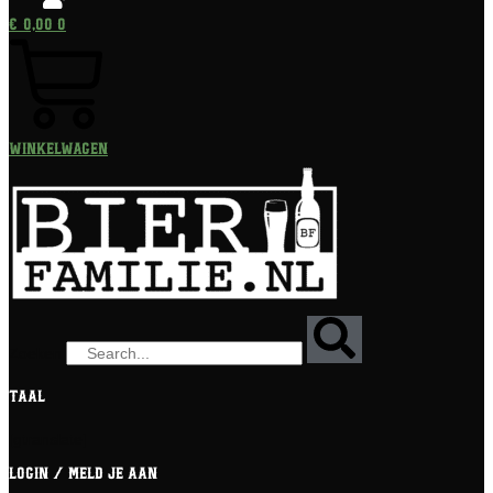
€
0,00
0
Winkelwagen
Zoeken
Taal
[gtranslate]
Login / meld je aan