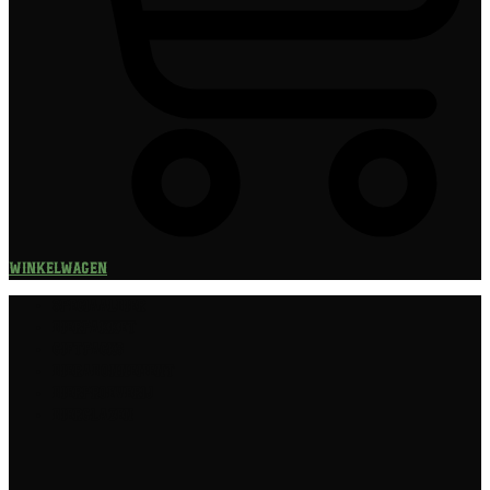
Winkelwagen
Speciaalbier
Bierpakket
Giftpacks
Bierabonnement
Bierproeverij
Bierglazen