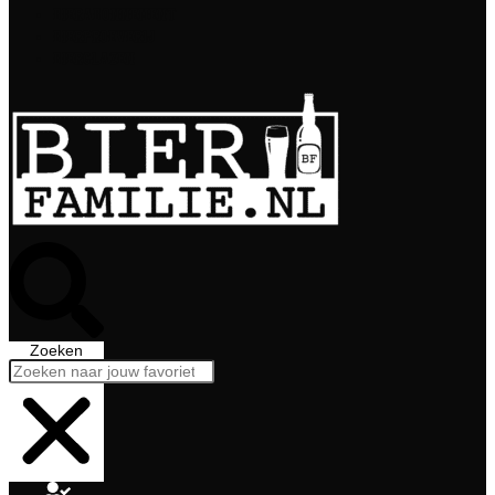
Bierabonnement
Bierproeverij
Bierglazen
Zoeken