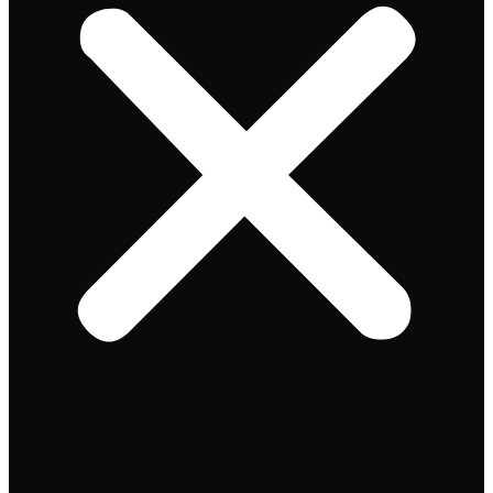
Speciaalbier
Bierpakket
Giftpacks