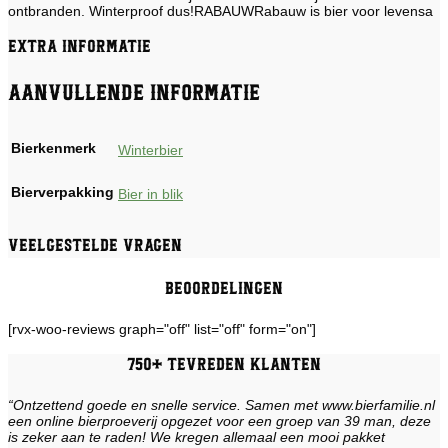
ontbranden. Winterproof dus!RABAUWRabauw is bier voor levensa
Extra informatie
Aanvullende informatie
Bierkenmerk
Winterbier
Bierverpakking
Bier in blik
Veelgestelde vragen
Beoordelingen
[rvx-woo-reviews graph="off" list="off" form="on"]
750+ tevreden klanten
“Ontzettend goede en snelle service. Samen met www.bierfamilie.nl
een online bierproeverij opgezet voor een groep van 39 man, deze
is zeker aan te raden! We kregen allemaal een mooi pakket