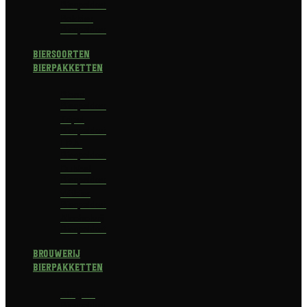
Bierpakket
Bokbier
Bierpakket
Biersoorten
Bierpakketten
Blond
Bierpakket
Tripel
Bierpakket
I.P.A.
Bierpakket
Dubbel
Bierpakket
Witbier
Bierpakket
Alcoholvrij
Bierpakket
Brouwerij
Bierpakketten
Affligem
Bierpakket