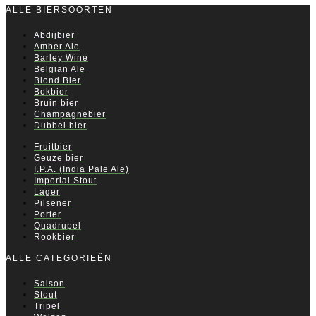
ALLE BIERSOORTEN
Abdijbier
Amber Ale
Barley Wine
Belgian Ale
Blond Bier
Bokbier
Bruin bier
Champagnebier
Dubbel bier
Fruitbier
Geuze bier
I.P.A. (India Pale Ale)
Imperial Stout
Lager
Pilsener
Porter
Quadrupel
Rookbier
ALLE CATEGORIEËN
Saison
Stout
Tripel