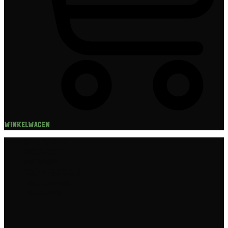
Winkelwagen
Speciaalbier
Bierpakket
Giftpacks
Bierabonnement
Bierproeverij
Bierglazen