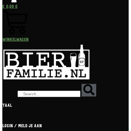
€
0,00
0
Winkelwagen
Zoeken
Taal
[gtranslate]
Login / meld je aan