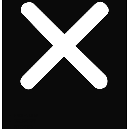
Speciaalbier
Bierpakket
Giftpacks