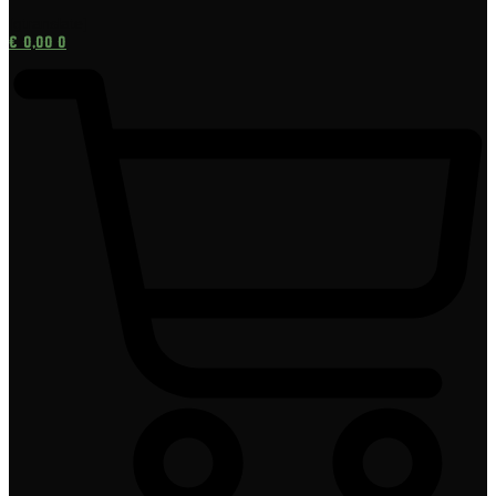
[gtranslate]
€
0,00
0