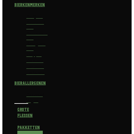
Bierkenmerken
Abdijbier
Alcoholvrij
bier
Alcoholarm
bier
Biologisch
bier
Trappist
Kerstbier
Lentebok
Herfstbok
Bierallergenen
Glutenvrij
Vegan
Grote
flessen
Pakketten