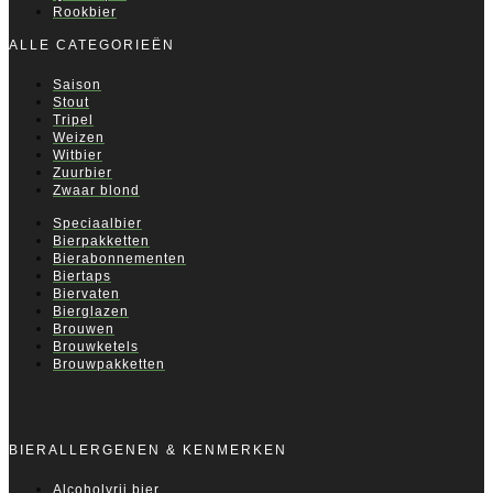
Rookbier
ALLE CATEGORIEËN
Saison
Stout
Tripel
Weizen
Witbier
Zuurbier
Zwaar blond
Speciaalbier
Bierpakketten
Bierabonnementen
Biertaps
Biervaten
Bierglazen
Brouwen
Brouwketels
Brouwpakketten
BIERALLERGENEN & KENMERKEN
Alcoholvrij bier