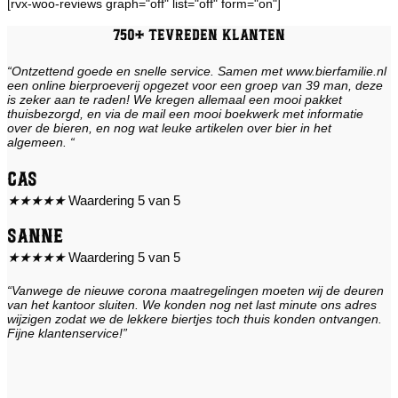
[rvx-woo-reviews graph="off" list="off" form="on"]
750+ tevreden klanten
“Ontzettend goede en snelle service. Samen met www.bierfamilie.nl
een online bierproeverij opgezet voor een groep van 39 man, deze
is zeker aan te raden! We kregen allemaal een mooi pakket
thuisbezorgd, en via de mail een mooi boekwerk met informatie
over de bieren, en nog wat leuke artikelen over bier in het
algemeen. “
Cas
★
★
★
★
★
Waardering 5 van 5
Sanne
★
★
★
★
★
Waardering 5 van 5
“Vanwege de nieuwe corona maatregelingen moeten wij de deuren
van het kantoor sluiten. We konden nog net last minute ons adres
wijzigen zodat we de lekkere biertjes toch thuis konden ontvangen.
Fijne klantenservice!”