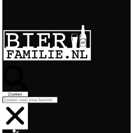
Bierabonnement
Bierproeverij
Bierglazen
Zoeken