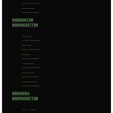
Bierpakket
Bokbier
Bierpakket
Biersoorten
Bierpakketten
Blond
Bierpakket
Tripel
Bierpakket
I.P.A.
Bierpakket
Dubbel
Bierpakket
Witbier
Bierpakket
Alcoholvrij
Bierpakket
Brouwerij
Bierpakketten
Affligem
Bierpakket