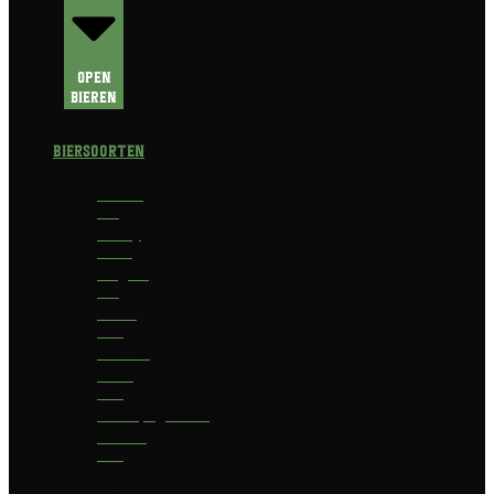
Open
Bieren
Biersoorten
Amber
Ale
Barley
Wine
Belgian
Ale
Blond
bier
Bokbier
Bruin
bier
Champagnebier
Dubbel
bier
Fruit