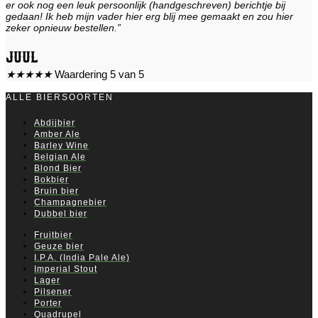
er ook nog een leuk persoonlijk (handgeschreven) berichtje bij
gedaan! Ik heb mijn vader hier erg blij mee gemaakt en zou hier
zeker opnieuw bestellen.”
Juul
★
★
★
★
★
Waardering 5 van 5
ALLE BIERSOORTEN
Abdijbier
Amber Ale
Barley Wine
Belgian Ale
Blond Bier
Bokbier
Bruin bier
Champagnebier
Dubbel bier
Fruitbier
Geuze bier
I.P.A. (India Pale Ale)
Imperial Stout
Lager
Pilsener
Porter
Quadrupel