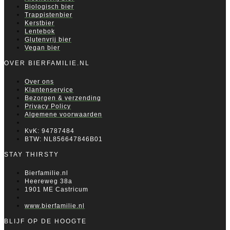
Biologisch bier
Trappistenbier
Kerstbier
Lentebok
Glutenvrij bier
Vegan bier
OVER BIERFAMILIE.NL
Over ons
Klantenservice
Bezorgen & verzending
Privacy Policy
Algemene voorwaarden
KvK: 94787484
BTW: NL856647846B01
STAY THIRSTY
Bierfamilie.nl
Heereweg 38a
1901 ME Castricum
www.bierfamilie.nl
BLIJF OP DE HOOGTE