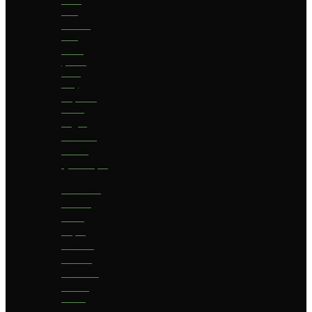
bier
Geuze
bier
I.P.A.
(India
Pale
Ale)
Imperial
Stout
Lager
Pilsener
Porter
Quadrupel
Rookbier
Saison
Stout
Tripel
Weizen
Witbier
Zuurbier
Zwaar
blond