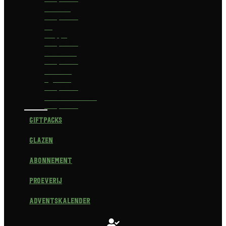
Delirium
Bierpakket
La
Trappe
Bierpakket
Waterland
Bierpakket
Brouwerij
Egmond
Bierpakket
Scheldebrouwerij
Bierpakket
Giftpacks
Glazen
Abonnement
Proeverij
Adventskalender