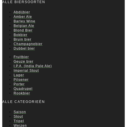
ALLE BIERSOORTEN
Abdijbier
Amber Ale
Barley Wine
Belgian Ale
Blond Bier
Bokbier
Bruin bier
Champagnebier
Dubbel bier
Fruitbier
Geuze bier
I.P.A. (India Pale Ale)
Imperial Stout
Lager
Pilsener
Porter
Quadrupel
Rookbier
ALLE CATEGORIEËN
Saison
Stout
Tripel
Weizen