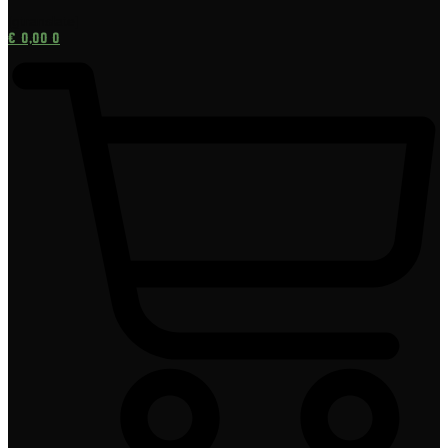
[gtranslate]
€
0,00
0