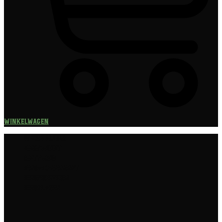
Winkelwagen
Speciaalbier
Bierpakket
Giftpacks
Bierabonnement
Bierproeverij
Bierglazen