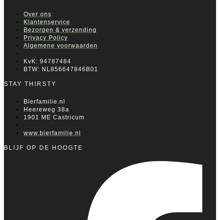
Over ons
Klantenservice
Bezorgen & verzending
Privacy Policy
Algemene voorwaarden
KvK: 94787484
BTW: NL856647846B01
STAY THIRSTY
Bierfamilie.nl
Heereweg 38a
1901 ME Castricum
www.bierfamilie.nl
BLIJF OP DE HOOGTE