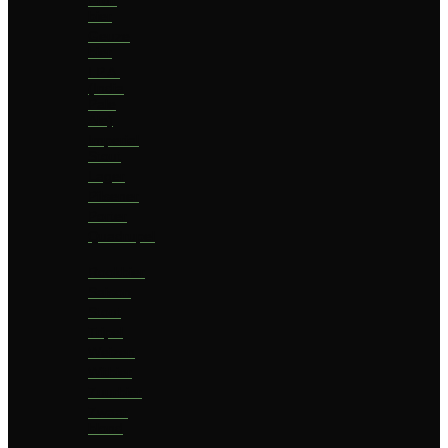
bier
Geuze
bier
I.P.A.
(India
Pale
Ale)
Imperial
Stout
Lager
Pilsener
Porter
Quadrupel
Rookbier
Saison
Stout
Tripel
Weizen
Witbier
Zuurbier
Zwaar
blond