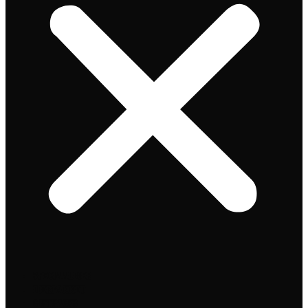
Speciaalbier
Bierpakket
Giftpacks