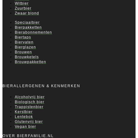
Witbier
Zuurbier
Zwaar blond
Speciaalbier
Bierpakketten
Bierabonnementen
Biertaps
Biervaten
Bierglazen
Brouwen
Brouwketels
Brouwpakketten
BIERALLERGENEN & KENMERKEN
Alcoholvrij bier
Biologisch bier
Trappistenbier
Kerstbier
Lentebok
Glutenvrij bier
Vegan bier
OVER BIERFAMILIE.NL