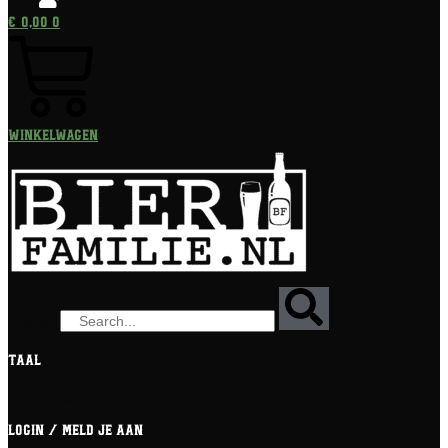
€
0,00
0
Winkelwagen
Zoeken
Taal
[gtranslate]
Login / meld je aan