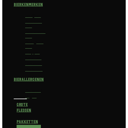
Bierkenmerken
Abdijbier
Alcoholvrij
bier
Alcoholarm
bier
Biologisch
bier
Trappist
Kerstbier
Lentebok
Herfstbok
Bierallergenen
Glutenvrij
Vegan
Grote
flessen
Pakketten