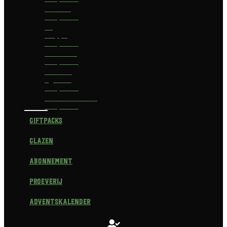
Delirium
Bierpakket
La
Trappe
Bierpakket
Waterland
Bierpakket
Brouwerij
Egmond
Bierpakket
Scheldebrouwerij
Bierpakket
Giftpacks
Glazen
Abonnement
Proeverij
Adventskalender