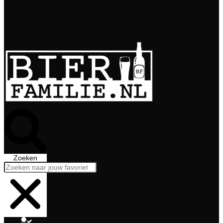
Bierabonnement
Bierproeverij
Bierglazen
Zoeken