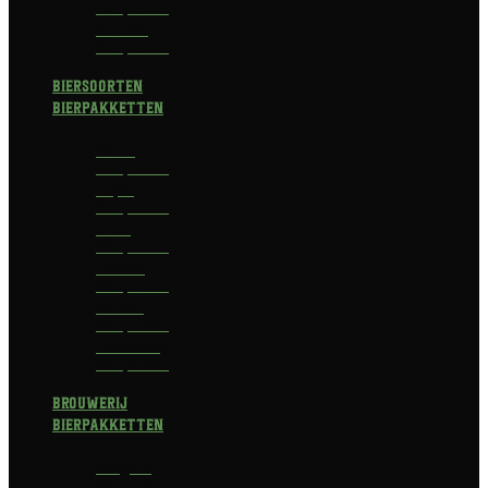
Bierpakket
Bokbier
Bierpakket
Biersoorten
Bierpakketten
Blond
Bierpakket
Tripel
Bierpakket
I.P.A.
Bierpakket
Dubbel
Bierpakket
Witbier
Bierpakket
Alcoholvrij
Bierpakket
Brouwerij
Bierpakketten
Affligem
Bierpakket