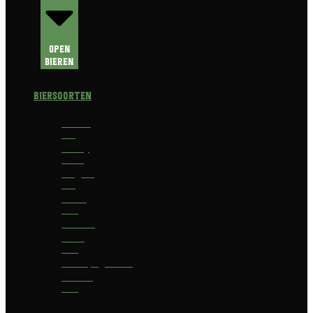
Open
Bieren
Biersoorten
Amber
Ale
Barley
Wine
Belgian
Ale
Blond
bier
Bokbier
Bruin
bier
Champagnebier
Dubbel
bier
Fruit