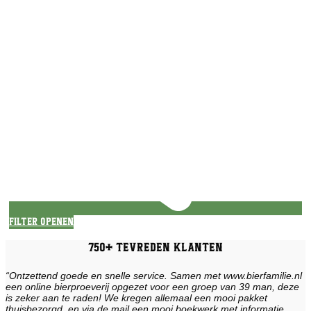
Filter openen
750+ tevreden klanten
“Ontzettend goede en snelle service. Samen met www.bierfamilie.nl
een online bierproeverij opgezet voor een groep van 39 man, deze
is zeker aan te raden! We kregen allemaal een mooi pakket
thuisbezorgd, en via de mail een mooi boekwerk met informatie