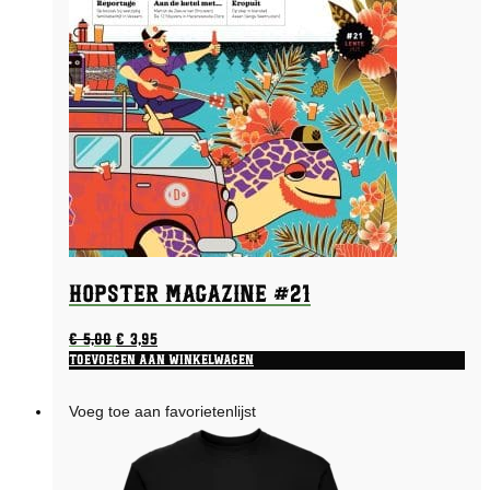
Hopster Magazine #21
Oorspronkelijke
Huidige
€
5,00
€
3,95
prijs
prijs
Toevoegen aan winkelwagen
was:
is:
€ 5,00.
€ 3,95.
Voeg toe aan favorietenlijst