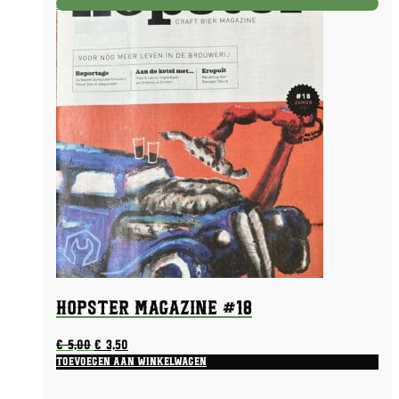
Aanbieding!
Hopster Magazine #18
Oorspronkelijke
Huidige
€
5,00
€
3,50
prijs
prijs
Toevoegen aan winkelwagen
was:
is:
€ 5,00.
€ 3,50.