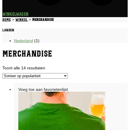
Winkelwagen
>
>
Home
Winkel
Merchandise
Landen
Nederland
(1)
Merchandise
Gesorteerd
Toont alle 14 resultaten
op
populariteit
Voeg toe aan favorietenlijst