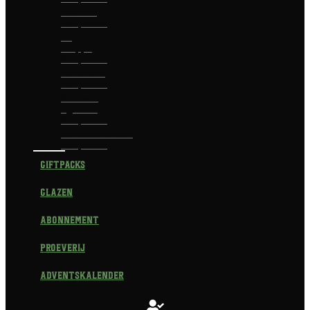
Delirium
Bierpakket
La
Trappe
Bierpakket
Waterland
Bierpakket
Brouwerij
Egmond
Bierpakket
Scheldebrouwerij
Bierpakket
Giftpacks
Glazen
Abonnement
Proeverij
Adventskalender