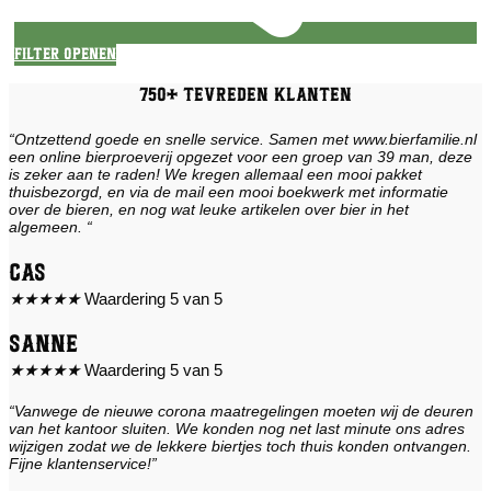
Filter openen
750+ tevreden klanten
“Ontzettend goede en snelle service. Samen met www.bierfamilie.nl
een online bierproeverij opgezet voor een groep van 39 man, deze
is zeker aan te raden! We kregen allemaal een mooi pakket
thuisbezorgd, en via de mail een mooi boekwerk met informatie
over de bieren, en nog wat leuke artikelen over bier in het
algemeen. “
Cas
★
★
★
★
★
Waardering 5 van 5
Sanne
★
★
★
★
★
Waardering 5 van 5
“Vanwege de nieuwe corona maatregelingen moeten wij de deuren
van het kantoor sluiten. We konden nog net last minute ons adres
wijzigen zodat we de lekkere biertjes toch thuis konden ontvangen.
Fijne klantenservice!”