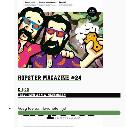
kan
gekozen
worden
op
de
productpagina
Hopster Magazine #24
€
5,00
Toevoegen aan winkelwagen
Voeg toe aan favorietenlijst
Aanbieding!