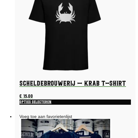
Scheldebrouwerij – Krab T-shirt
€
15,00
Opties selecteren
Dit
product
Voeg toe aan favorietenlijst
heeft
meerdere
variaties.
Deze
optie