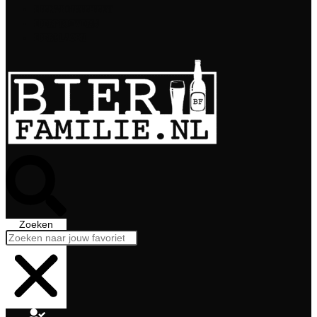
Bierabonnement
Bierproeverij
Bierglazen
Zoeken