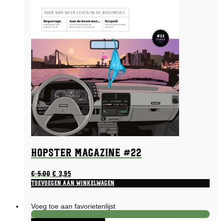
Hopster Magazine #22
Oorspronkelijke
Huidige
€
5,00
€
3,95
prijs
prijs
Toevoegen aan winkelwagen
was:
is:
€ 5,00.
€ 3,95.
Voeg toe aan favorietenlijst
Aanbieding!