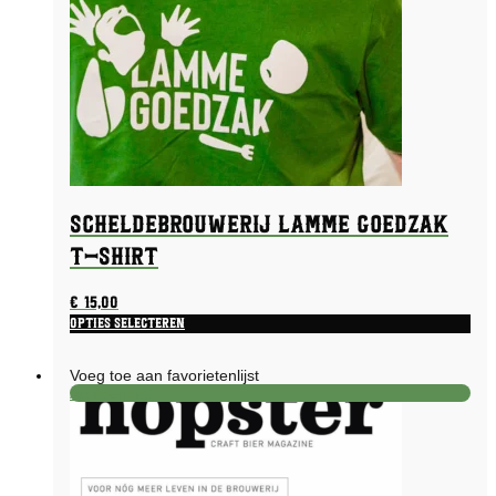
Scheldebrouwerij Lamme Goedzak
t-shirt
€
15,00
Opties selecteren
Dit
product
Voeg toe aan favorietenlijst
heeft
Aanbieding!
meerdere
variaties.
Deze
optie
kan
gekozen