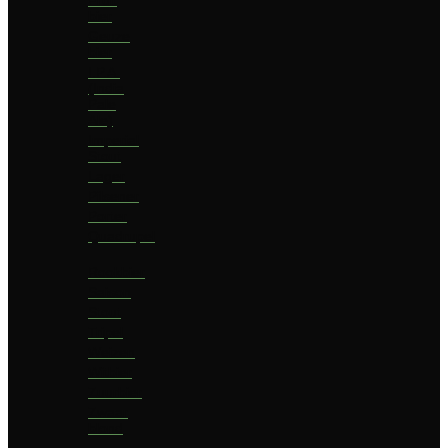
bier
Geuze
bier
I.P.A.
(India
Pale
Ale)
Imperial
Stout
Lager
Pilsener
Porter
Quadrupel
Rookbier
Saison
Stout
Tripel
Weizen
Witbier
Zuurbier
Zwaar
blond