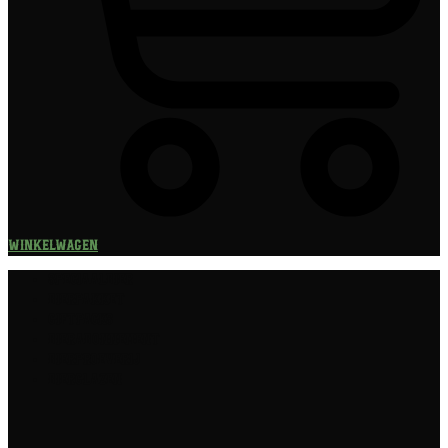
Winkelwagen
Speciaalbier
Bierpakket
Giftpacks
Bierabonnement
Bierproeverij
Bierglazen