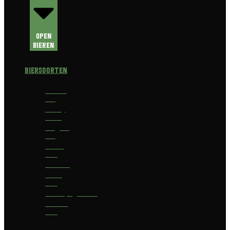
Open
Bieren
Biersoorten
Amber
Ale
Barley
Wine
Belgian
Ale
Blond
bier
Bokbier
Bruin
bier
Champagnebier
Dubbel
bier
Fruit