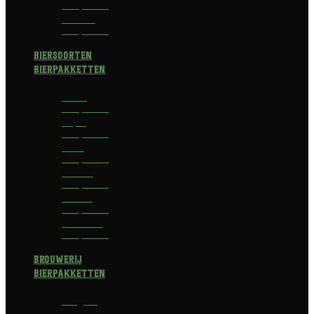
Bierpakket
Bokbier
Bierpakket
Biersoorten
Bierpakketten
Blond
Bierpakket
Tripel
Bierpakket
I.P.A.
Bierpakket
Dubbel
Bierpakket
Witbier
Bierpakket
Alcoholvrij
Bierpakket
Brouwerij
Bierpakketten
Affligem
Bierpakket