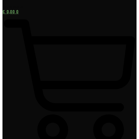
[gtranslate]
€
0,00
0