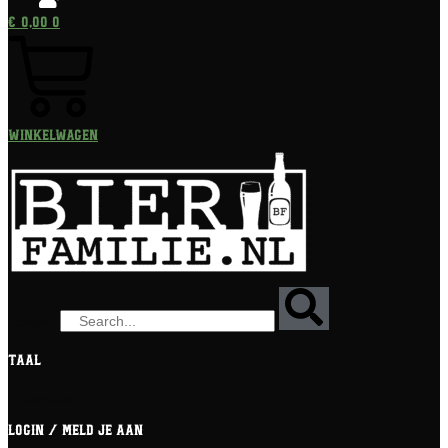
€
0,00
0
Winkelwagen
Zoeken
Taal
[gtranslate]
Login / meld je aan