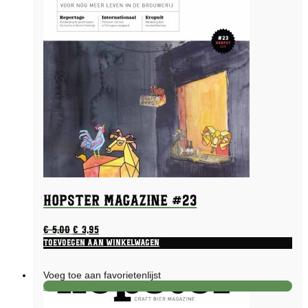
Hopster Magazine #23
Oorspronkelijke
Huidige
€
5,00
€
3,95
prijs
prijs
Toevoegen aan winkelwagen
was:
is:
€ 5,00.
€ 3,95.
Voeg toe aan favorietenlijst
Aanbieding!