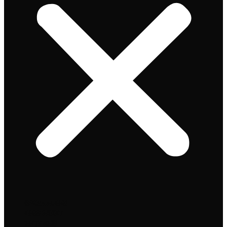
Speciaalbier
Bierpakket
Giftpacks