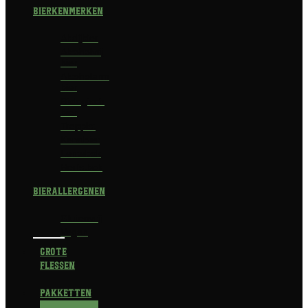
Bierkenmerken
Abdijbier
Alcoholvrij
bier
Alcoholarm
bier
Biologisch
bier
Trappist
Kerstbier
Lentebok
Herfstbok
Bierallergenen
Glutenvrij
Vegan
Grote
flessen
Pakketten