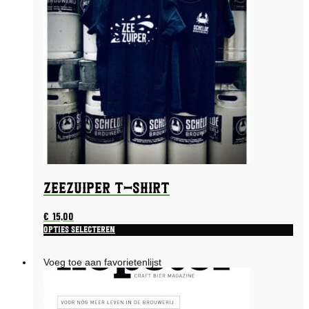
kan
gekozen
worden
op
de
productpagina
Zeezuiper T-shirt
€
15,00
Opties selecteren
Dit
product
Voeg toe aan favorietenlijst
heeft
meerdere
variaties.
Deze
optie