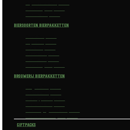
Prijswinnend Bierpakket
Alcoholvrij Bierpakket
Bokbier Bierpakket
Biersoorten Bierpakketten
Blond Bierpakket
Tripel Bierpakket
I.P.A. Bierpakket
Dubbel Bierpakket
Witbier Bierpakket
Alcoholvrij Bierpakket
Brouwerij Bierpakketten
Affligem Bierpakket
Delirium Bierpakket
La Trappe Bierpakket
Waterland Bierpakket
Brouwerij Egmond Bierpakket
Scheldebrouwerij Bierpakket
Giftpacks