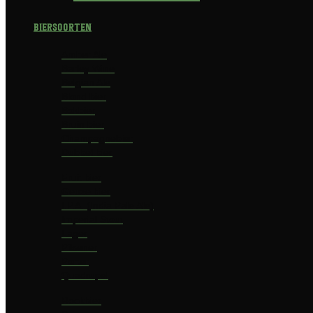
Biersoorten
Amber Ale
Barley Wine
Belgian Ale
Blond bier
Bokbier
Bruin bier
Champagnebier
Dubbel bier
Fruit bier
Geuze bier
I.P.A. (India Pale Ale)
Imperial Stout
Lager
Pilsener
Porter
Quadrupel
Rookbier