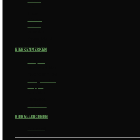
Saison
Stout
Tripel
Weizen
Witbier
Zuurbier
Zwaar blond
Bierkenmerken
Abdijbier
Alcoholvrij bier
Alcoholarm bier
Biologisch bier
Trappist
Kerstbier
Lentebok
Herfstbok
Bierallergenen
Glutenvrij
Vegan