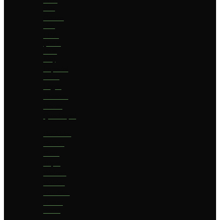
bier
Geuze
bier
I.P.A.
(India
Pale
Ale)
Imperial
Stout
Lager
Pilsener
Porter
Quadrupel
Rookbier
Saison
Stout
Tripel
Weizen
Witbier
Zuurbier
Zwaar
blond