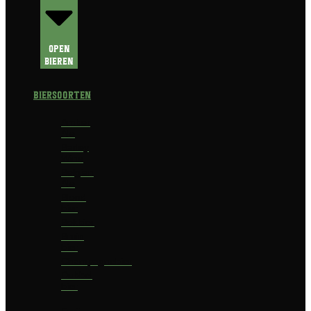
Open
Bieren
Biersoorten
Amber
Ale
Barley
Wine
Belgian
Ale
Blond
bier
Bokbier
Bruin
bier
Champagnebier
Dubbel
bier
Fruit