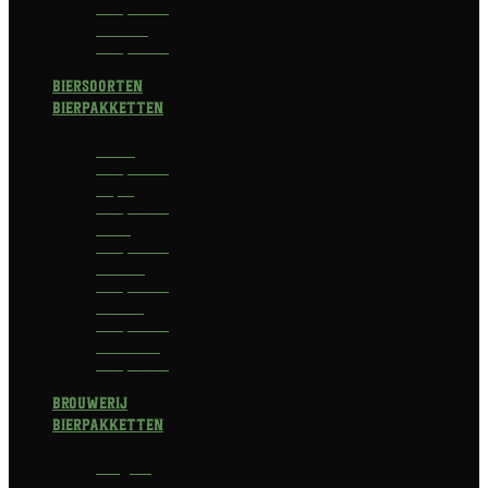
Bierpakket
Bokbier
Bierpakket
Biersoorten
Bierpakketten
Blond
Bierpakket
Tripel
Bierpakket
I.P.A.
Bierpakket
Dubbel
Bierpakket
Witbier
Bierpakket
Alcoholvrij
Bierpakket
Brouwerij
Bierpakketten
Affligem
Bierpakket