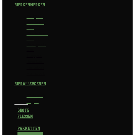
Bierkenmerken
Abdijbier
Alcoholvrij
bier
Alcoholarm
bier
Biologisch
bier
Trappist
Kerstbier
Lentebok
Herfstbok
Bierallergenen
Glutenvrij
Vegan
Grote
flessen
Pakketten