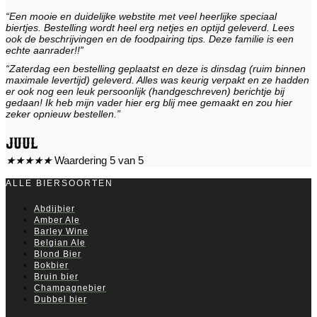
“Een mooie en duidelijke webstite met veel heerlijke speciaal
biertjes. Bestelling wordt heel erg netjes en optijd geleverd. Lees
ook de beschrijvingen en de foodpairing tips. Deze familie is een
echte aanrader!!”
“Zaterdag een bestelling geplaatst en deze is dinsdag (ruim binnen
maximale levertijd) geleverd. Alles was keurig verpakt en ze hadden
er ook nog een leuk persoonlijk (handgeschreven) berichtje bij
gedaan! Ik heb mijn vader hier erg blij mee gemaakt en zou hier
zeker opnieuw bestellen.”
Juul
★
★
★
★
★
Waardering 5 van 5
ALLE BIERSOORTEN
Abdijbier
Amber Ale
Barley Wine
Belgian Ale
Blond Bier
Bokbier
Bruin bier
Champagnebier
Dubbel bier