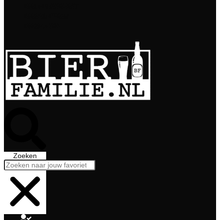
Bierabonnement
Bierproeverij
Bierglazen
Zoeken