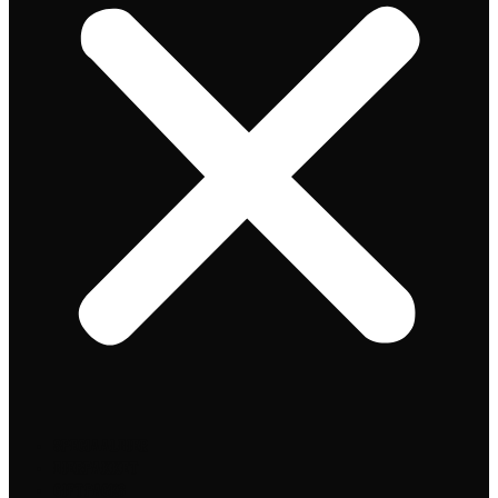
Speciaalbier
Bierpakket
Giftpacks