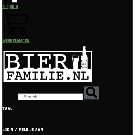
€
0,00
0
Winkelwagen
Zoeken
Taal
[gtranslate]
Login / meld je aan