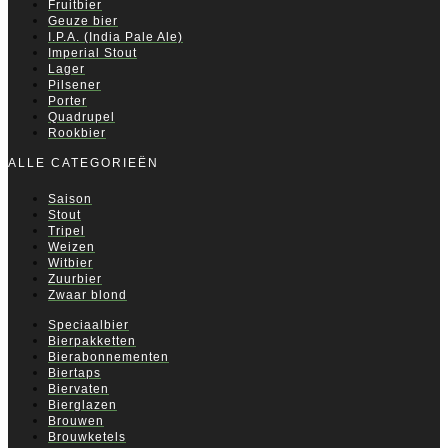
Fruitbier
Geuze bier
I.P.A. (India Pale Ale)
Imperial Stout
Lager
Pilsener
Porter
Quadrupel
Rookbier
ALLE CATEGORIEËN
Saison
Stout
Tripel
Weizen
Witbier
Zuurbier
Zwaar blond
Speciaalbier
Bierpakketten
Bierabonnementen
Biertaps
Biervaten
Bierglazen
Brouwen
Brouwketels