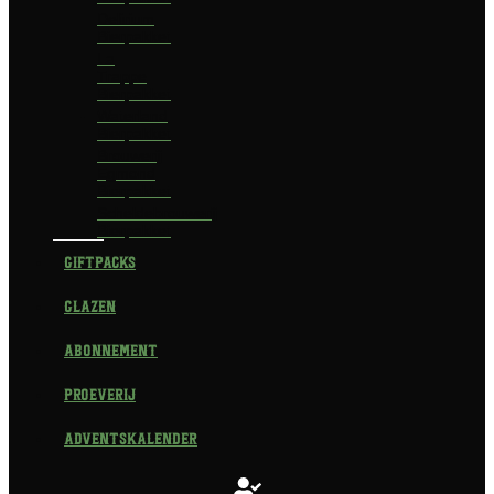
Delirium
Bierpakket
La
Trappe
Bierpakket
Waterland
Bierpakket
Brouwerij
Egmond
Bierpakket
Scheldebrouwerij
Bierpakket
Giftpacks
Glazen
Abonnement
Proeverij
Adventskalender