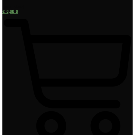
[gtranslate]
€
0,00
0