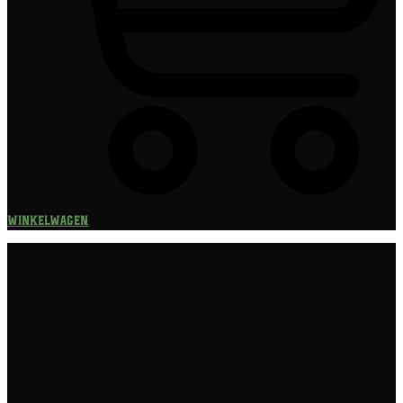
Winkelwagen
Speciaalbier
Bierpakket
Giftpacks
Bierabonnement
Bierproeverij
Bierglazen