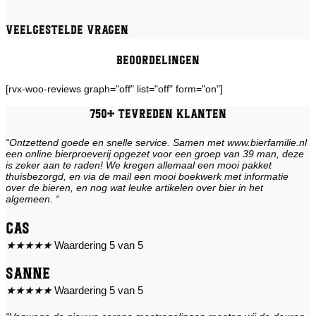
Veelgestelde vragen
Beoordelingen
[rvx-woo-reviews graph="off" list="off" form="on"]
750+ tevreden klanten
“Ontzettend goede en snelle service. Samen met www.bierfamilie.nl
een online bierproeverij opgezet voor een groep van 39 man, deze
is zeker aan te raden! We kregen allemaal een mooi pakket
thuisbezorgd, en via de mail een mooi boekwerk met informatie
over de bieren, en nog wat leuke artikelen over bier in het
algemeen. “
Cas
★
★
★
★
★
Waardering 5 van 5
Sanne
★
★
★
★
★
Waardering 5 van 5