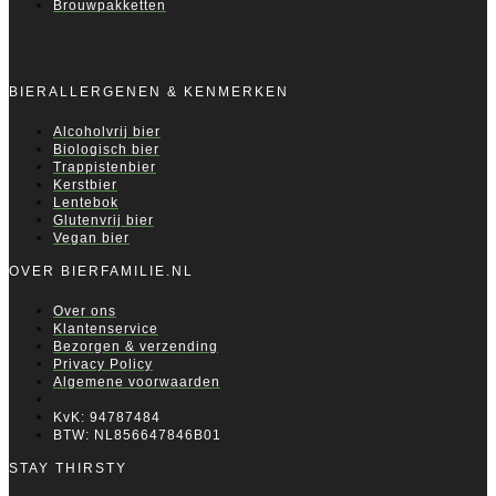
Brouwpakketten
BIERALLERGENEN & KENMERKEN
Alcoholvrij bier
Biologisch bier
Trappistenbier
Kerstbier
Lentebok
Glutenvrij bier
Vegan bier
OVER BIERFAMILIE.NL
Over ons
Klantenservice
Bezorgen & verzending
Privacy Policy
Algemene voorwaarden
KvK: 94787484
BTW: NL856647846B01
STAY THIRSTY