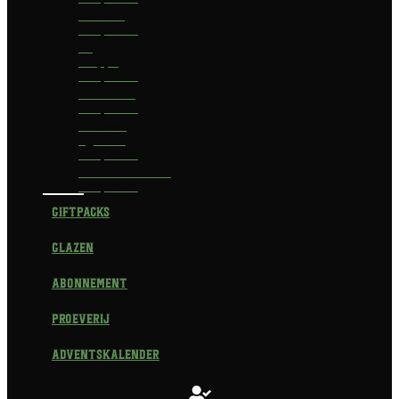
Delirium
Bierpakket
La
Trappe
Bierpakket
Waterland
Bierpakket
Brouwerij
Egmond
Bierpakket
Scheldebrouwerij
Bierpakket
Giftpacks
Glazen
Abonnement
Proeverij
Adventskalender