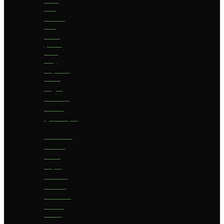
bier
Geuze
bier
I.P.A.
(India
Pale
Ale)
Imperial
Stout
Lager
Pilsener
Porter
Quadrupel
Rookbier
Saison
Stout
Tripel
Weizen
Witbier
Zuurbier
Zwaar
blond