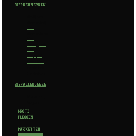
Bierkenmerken
Abdijbier
Alcoholvrij
bier
Alcoholarm
bier
Biologisch
bier
Trappist
Kerstbier
Lentebok
Herfstbok
Bierallergenen
Glutenvrij
Vegan
Grote
flessen
Pakketten