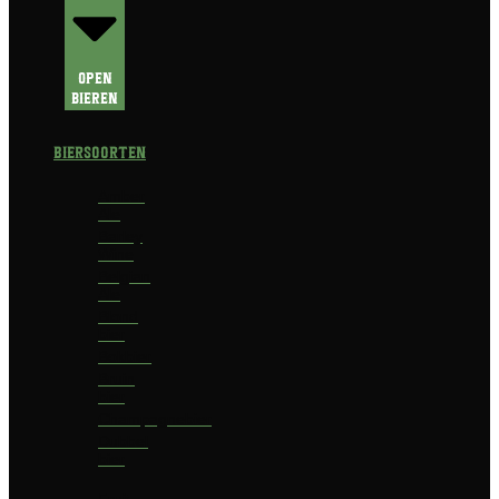
Open
Bieren
Biersoorten
Amber
Ale
Barley
Wine
Belgian
Ale
Blond
bier
Bokbier
Bruin
bier
Champagnebier
Dubbel
bier
Fruit