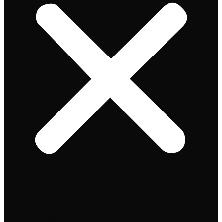
Speciaalbier
Bierpakket
Giftpacks