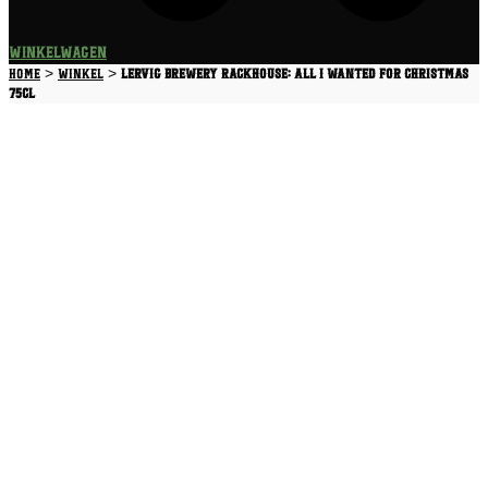
Winkelwagen
>
>
Home
Winkel
Lervig Brewery Rackhouse: All I wanted for christmas
75CL