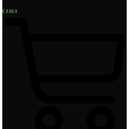
[gtranslate]
€
0,00
0