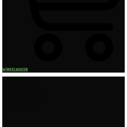
Winkelwagen
Speciaalbier
Bierpakket
Giftpacks
Bierabonnement
Bierproeverij
Bierglazen