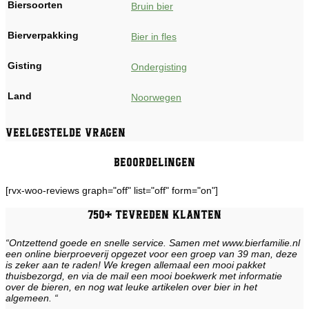
Biersoorten
Bruin bier
Bierverpakking
Bier in fles
Gisting
Ondergisting
Land
Noorwegen
Veelgestelde vragen
Beoordelingen
[rvx-woo-reviews graph="off" list="off" form="on"]
750+ tevreden klanten
“Ontzettend goede en snelle service. Samen met www.bierfamilie.nl
een online bierproeverij opgezet voor een groep van 39 man, deze
is zeker aan te raden! We kregen allemaal een mooi pakket
thuisbezorgd, en via de mail een mooi boekwerk met informatie
over de bieren, en nog wat leuke artikelen over bier in het
algemeen. “