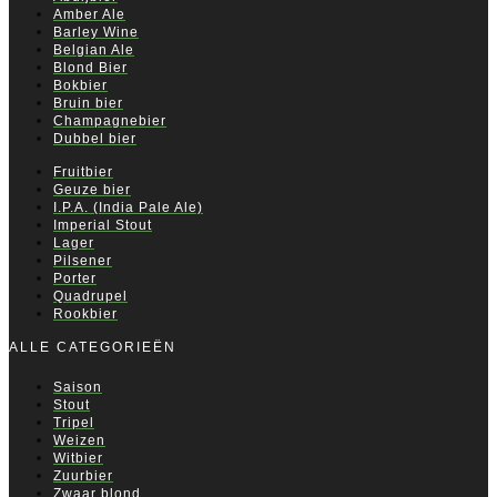
Amber Ale
Barley Wine
Belgian Ale
Blond Bier
Bokbier
Bruin bier
Champagnebier
Dubbel bier
Fruitbier
Geuze bier
I.P.A. (India Pale Ale)
Imperial Stout
Lager
Pilsener
Porter
Quadrupel
Rookbier
ALLE CATEGORIEËN
Saison
Stout
Tripel
Weizen
Witbier
Zuurbier
Zwaar blond