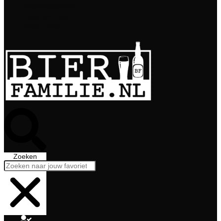
Bierabonnement
Bierproeverij
Bierglazen
Zoeken