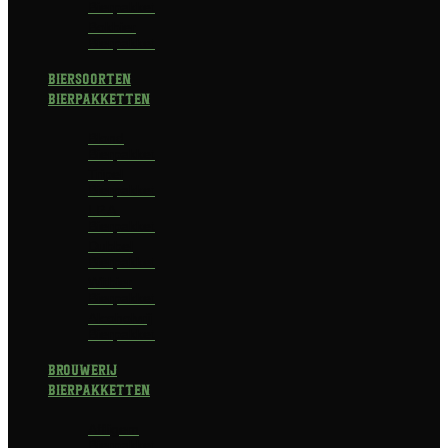
Bierpakket
Bokbier
Bierpakket
Biersoorten
Bierpakketten
Blond
Bierpakket
Tripel
Bierpakket
I.P.A.
Bierpakket
Dubbel
Bierpakket
Witbier
Bierpakket
Alcoholvrij
Bierpakket
Brouwerij
Bierpakketten
Affligem
Bierpakket