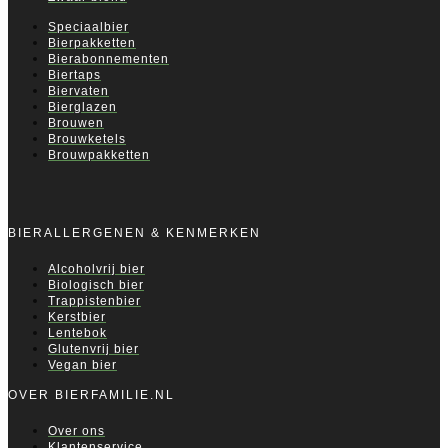
Speciaalbier
Bierpakketten
Bierabonnementen
Biertaps
Biervaten
Bierglazen
Brouwen
Brouwketels
Brouwpakketten
BIERALLERGENEN & KENMERKEN
Alcoholvrij bier
Biologisch bier
Trappistenbier
Kerstbier
Lentebok
Glutenvrij bier
Vegan bier
OVER BIERFAMILIE.NL
Over ons
Klantenservice