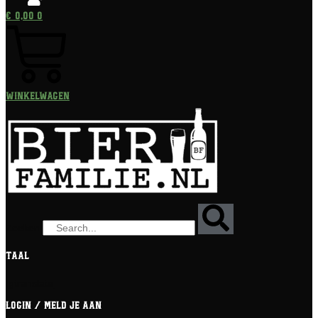
€
0,00
0
Winkelwagen
Zoeken
Taal
[gtranslate]
Login / meld je aan