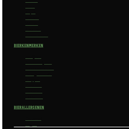
Saison
Stout
Tripel
Weizen
Witbier
Zuurbier
Zwaar blond
Bierkenmerken
Abdijbier
Alcoholvrij bier
Alcoholarm bier
Biologisch bier
Trappist
Kerstbier
Lentebok
Herfstbok
Bierallergenen
Glutenvrij
Vegan