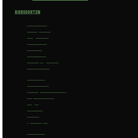
Biersoorten
Amber Ale
Barley Wine
Belgian Ale
Blond bier
Bokbier
Bruin bier
Champagnebier
Dubbel bier
Fruit bier
Geuze bier
I.P.A. (India Pale Ale)
Imperial Stout
Lager
Pilsener
Porter
Quadrupel
Rookbier