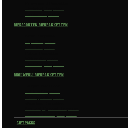
Prijswinnend Bierpakket
Alcoholvrij Bierpakket
Bokbier Bierpakket
Biersoorten Bierpakketten
Blond Bierpakket
Tripel Bierpakket
I.P.A. Bierpakket
Dubbel Bierpakket
Witbier Bierpakket
Alcoholvrij Bierpakket
Brouwerij Bierpakketten
Affligem Bierpakket
Delirium Bierpakket
La Trappe Bierpakket
Waterland Bierpakket
Brouwerij Egmond Bierpakket
Scheldebrouwerij Bierpakket
Giftpacks