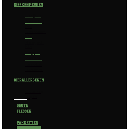
Bierkenmerken
Abdijbier
Alcoholvrij
bier
Alcoholarm
bier
Biologisch
bier
Trappist
Kerstbier
Lentebok
Herfstbok
Bierallergenen
Glutenvrij
Vegan
Grote
flessen
Pakketten