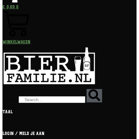
€
0,00
0
Winkelwagen
Zoeken
Taal
[gtranslate]
Login / meld je aan