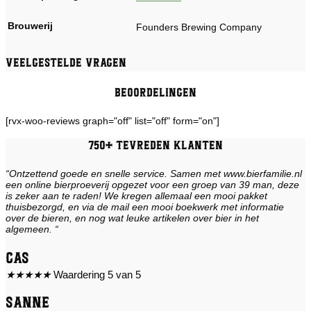
Brouwerij
Founders Brewing Company
Veelgestelde vragen
Beoordelingen
[rvx-woo-reviews graph="off" list="off" form="on"]
750+ tevreden klanten
“Ontzettend goede en snelle service. Samen met www.bierfamilie.nl
een online bierproeverij opgezet voor een groep van 39 man, deze
is zeker aan te raden! We kregen allemaal een mooi pakket
thuisbezorgd, en via de mail een mooi boekwerk met informatie
over de bieren, en nog wat leuke artikelen over bier in het
algemeen. “
Cas
★
★
★
★
★
Waardering 5 van 5
Sanne