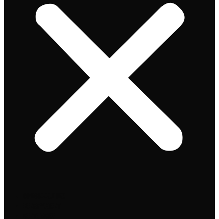
Speciaalbier
Bierpakket
Giftpacks