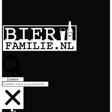
Bierabonnement
Bierproeverij
Bierglazen
Zoeken