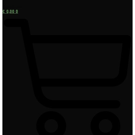
[gtranslate]
€
0,00
0