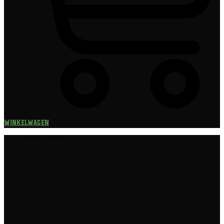
Winkelwagen
Speciaalbier
Bierpakket
Giftpacks
Bierabonnement
Bierproeverij
Bierglazen