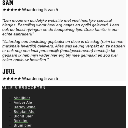
Sam
★
★
★
★
★
Waardering 5 van 5
“Een mooie en duidelijke webstite met veel heerlijke speciaal
biertjes. Bestelling wordt heel erg netjes en optijd geleverd. Lees
ook de beschrijvingen en de foodpairing tips. Deze familie is een
echte aanrader!!”
“Zaterdag een bestelling geplaatst en deze is dinsdag (ruim binnen
maximale levertijd) geleverd. Alles was keurig verpakt en ze hadden
er ook nog een leuk persoonlijk (handgeschreven) berichtje bij
gedaan! Ik heb mijn vader hier erg blij mee gemaakt en zou hier
zeker opnieuw bestellen.”
Juul
★
★
★
★
★
Waardering 5 van 5
ALLE BIERSOORTEN
Abdijbier
Amber Ale
Barley Wine
Belgian Ale
Blond Bier
Bokbier
Bruin bier