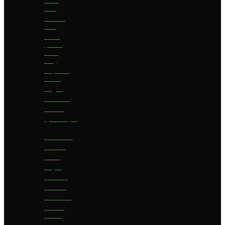
bier
Geuze
bier
I.P.A.
(India
Pale
Ale)
Imperial
Stout
Lager
Pilsener
Porter
Quadrupel
Rookbier
Saison
Stout
Tripel
Weizen
Witbier
Zuurbier
Zwaar
blond