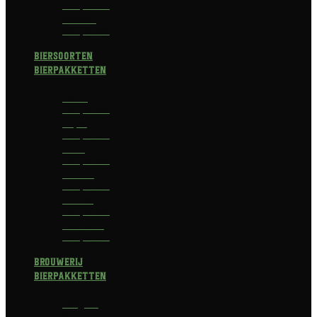
Bierpakket
Bokbier
Bierpakket
Biersoorten
Bierpakketten
Blond
Bierpakket
Tripel
Bierpakket
I.P.A.
Bierpakket
Dubbel
Bierpakket
Witbier
Bierpakket
Alcoholvrij
Bierpakket
Brouwerij
Bierpakketten
Affligem
Bierpakket