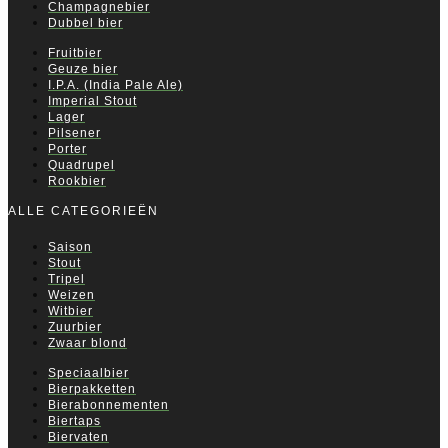
Champagnebier
Dubbel bier
Fruitbier
Geuze bier
I.P.A. (India Pale Ale)
Imperial Stout
Lager
Pilsener
Porter
Quadrupel
Rookbier
ALLE CATEGORIEËN
Saison
Stout
Tripel
Weizen
Witbier
Zuurbier
Zwaar blond
Speciaalbier
Bierpakketten
Bierabonnementen
Biertaps
Biervaten