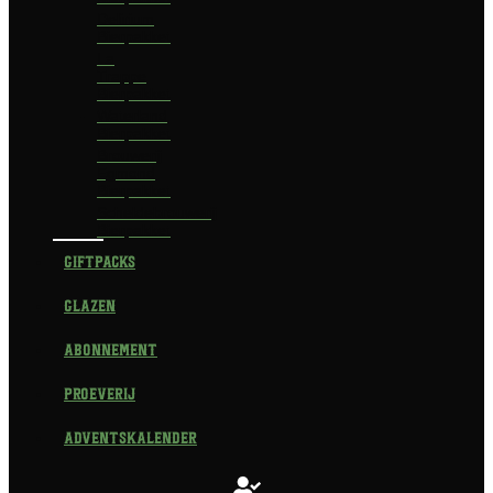
Delirium
Bierpakket
La
Trappe
Bierpakket
Waterland
Bierpakket
Brouwerij
Egmond
Bierpakket
Scheldebrouwerij
Bierpakket
Giftpacks
Glazen
Abonnement
Proeverij
Adventskalender