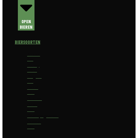
Open
Bieren
Biersoorten
Amber
Ale
Barley
Wine
Belgian
Ale
Blond
bier
Bokbier
Bruin
bier
Champagnebier
Dubbel
bier
Fruit