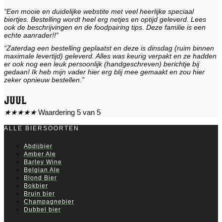
“Een mooie en duidelijke webstite met veel heerlijke speciaal
biertjes. Bestelling wordt heel erg netjes en optijd geleverd. Lees
ook de beschrijvingen en de foodpairing tips. Deze familie is een
echte aanrader!!”
“Zaterdag een bestelling geplaatst en deze is dinsdag (ruim binnen
maximale levertijd) geleverd. Alles was keurig verpakt en ze hadden
er ook nog een leuk persoonlijk (handgeschreven) berichtje bij
gedaan! Ik heb mijn vader hier erg blij mee gemaakt en zou hier
zeker opnieuw bestellen.”
Juul
★
★
★
★
★
Waardering 5 van 5
ALLE BIERSOORTEN
Abdijbier
Amber Ale
Barley Wine
Belgian Ale
Blond Bier
Bokbier
Bruin bier
Champagnebier
Dubbel bier