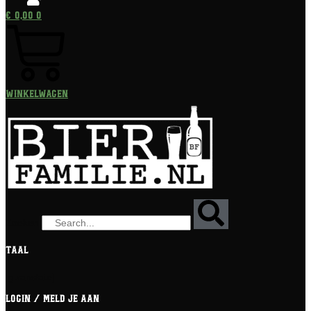
€
0,00
0
Winkelwagen
Zoeken
Taal
[gtranslate]
Login / meld je aan