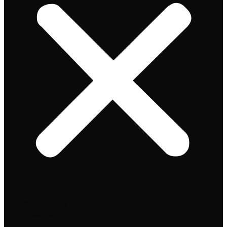
Speciaalbier
Bierpakket
Giftpacks