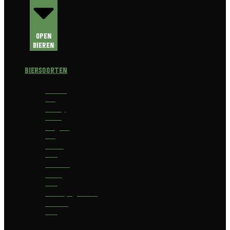
Open
Bieren
Biersoorten
Amber
Ale
Barley
Wine
Belgian
Ale
Blond
bier
Bokbier
Bruin
bier
Champagnebier
Dubbel
bier
Fruit