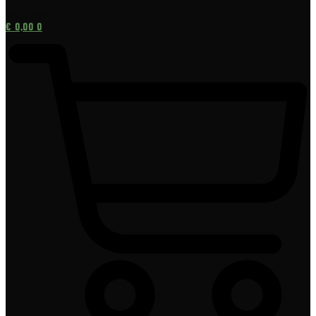
[gtranslate]
€
0,00
0