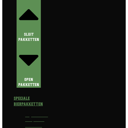
Sluit
Pakketten
Open
Pakketten
Speciale
Bierpakketten
Prijswinnend
Bierpakket
Alcoholvrij