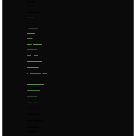
bier
Geuze
bier
I.P.A.
(India
Pale
Ale)
Imperial
Stout
Lager
Pilsener
Porter
Quadrupel
Rookbier
Saison
Stout
Tripel
Weizen
Witbier
Zuurbier
Zwaar
blond