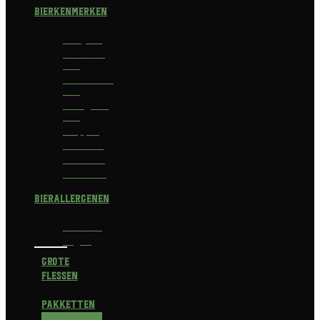
Bierkenmerken
Abdijbier
Alcoholvrij
bier
Alcoholarm
bier
Biologisch
bier
Trappist
Kerstbier
Lentebok
Herfstbok
Bierallergenen
Glutenvrij
Vegan
Grote
flessen
Pakketten