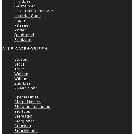
Fruitbier
Geuze bier
I.P.A. (India Pale Ale)
Imperial Stout
Lager
Pilsener
Porter
Quadrupel
Rookbier
ALLE CATEGORIEËN
Saison
Stout
Tripel
Weizen
Witbier
Zuurbier
Zwaar blond
Speciaalbier
Bierpakketten
Bierabonnementen
Biertaps
Biervaten
Bierglazen
Brouwen
Brouwketels