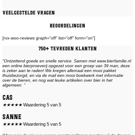
Veelgestelde vragen
Beoordelingen
[rvx-woo-reviews graph="off" list="off" form="on"]
750+ tevreden klanten
“Ontzettend goede en snelle service. Samen met www.bierfamilie.nl
een online bierproeverij opgezet voor een groep van 39 man, deze
is zeker aan te raden! We kregen allemaal een mooi pakket
thuisbezorgd, en via de mail een mooi boekwerk met informatie
over de bieren, en nog wat leuke artikelen over bier in het
algemeen. “
Cas
★
★
★
★
★
Waardering 5 van 5
Sanne
★
★
★
★
★
Waardering 5 van 5