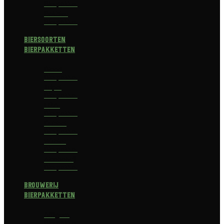
Bierpakket
Bokbier
Bierpakket
Biersoorten
Bierpakketten
Blond
Bierpakket
Tripel
Bierpakket
I.P.A.
Bierpakket
Dubbel
Bierpakket
Witbier
Bierpakket
Alcoholvrij
Bierpakket
Brouwerij
Bierpakketten
Affligem
Bierpakket