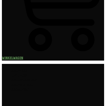
Winkelwagen
Speciaalbier
Bierpakket
Giftpacks
Bierabonnement
Bierproeverij
Bierglazen