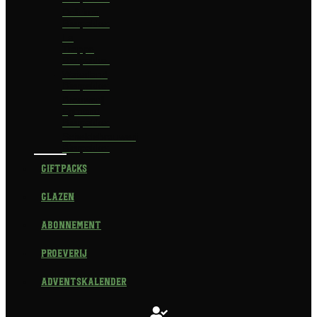
Delirium
Bierpakket
La
Trappe
Bierpakket
Waterland
Bierpakket
Brouwerij
Egmond
Bierpakket
Scheldebrouwerij
Bierpakket
Giftpacks
Glazen
Abonnement
Proeverij
Adventskalender