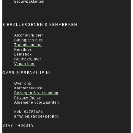
Brouwpakketten
BIERALLERGENEN & KENMERKEN
Alcoholvrij bier
Biologisch bier
Trappistenbier
Kerstbier
Lentebok
Glutenvrij bier
Vegan bier
OVER BIERFAMILIE.NL
Over ons
Klantenservice
Bezorgen & verzending
Privacy Policy
Algemene voorwaarden
KvK: 94787484
BTW: NL856647846B01
STAY THIRSTY