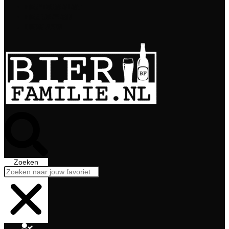
Bierabonnement
Bierproeverij
Bierglazen
Zoeken