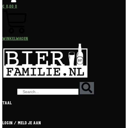
€
0,00
0
Winkelwagen
Zoeken
Taal
[gtranslate]
Login / meld je aan