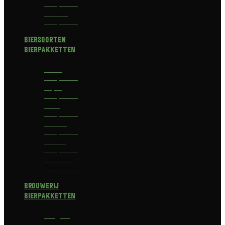
Bierpakket
Bokbier
Bierpakket
Biersoorten
Bierpakketten
Blond
Bierpakket
Tripel
Bierpakket
I.P.A.
Bierpakket
Dubbel
Bierpakket
Witbier
Bierpakket
Alcoholvrij
Bierpakket
Brouwerij
Bierpakketten
Affligem
Bierpakket