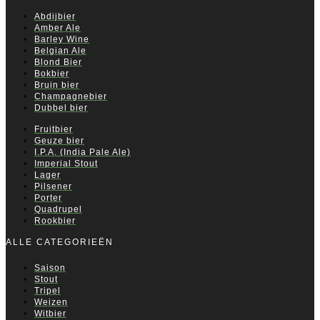
Abdijbier
Amber Ale
Barley Wine
Belgian Ale
Blond Bier
Bokbier
Bruin bier
Champagnebier
Dubbel bier
Fruitbier
Geuze bier
I.P.A. (India Pale Ale)
Imperial Stout
Lager
Pilsener
Porter
Quadrupel
Rookbier
ALLE CATEGORIEËN
Saison
Stout
Tripel
Weizen
Witbier