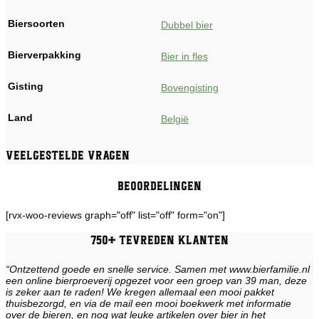
Biersoorten
Dubbel bier
Bierverpakking
Bier in fles
Gisting
Bovengisting
Land
België
Veelgestelde vragen
Beoordelingen
[rvx-woo-reviews graph="off" list="off" form="on"]
750+ tevreden klanten
“Ontzettend goede en snelle service. Samen met www.bierfamilie.nl
een online bierproeverij opgezet voor een groep van 39 man, deze
is zeker aan te raden! We kregen allemaal een mooi pakket
thuisbezorgd, en via de mail een mooi boekwerk met informatie
over de bieren, en nog wat leuke artikelen over bier in het