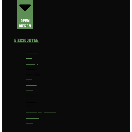
Open
Bieren
Biersoorten
Amber
Ale
Barley
Wine
Belgian
Ale
Blond
bier
Bokbier
Bruin
bier
Champagnebier
Dubbel
bier
Fruit