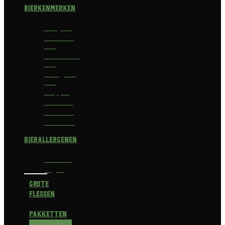
Bierkenmerken
Abdijbier
Alcoholvrij
bier
Alcoholarm
bier
Biologisch
bier
Trappist
Kerstbier
Lentebok
Herfstbok
Bierallergenen
Glutenvrij
Vegan
Grote
flessen
Pakketten