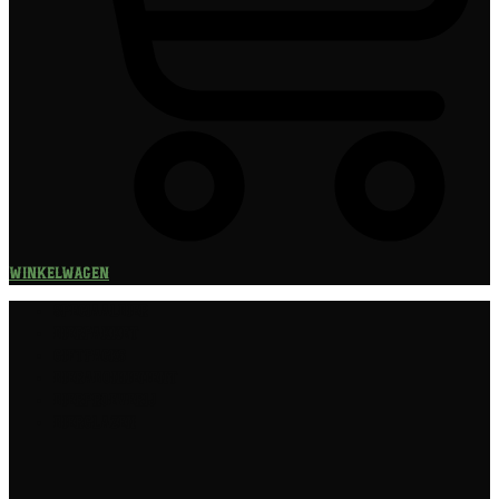
Winkelwagen
Speciaalbier
Bierpakket
Giftpacks
Bierabonnement
Bierproeverij
Bierglazen