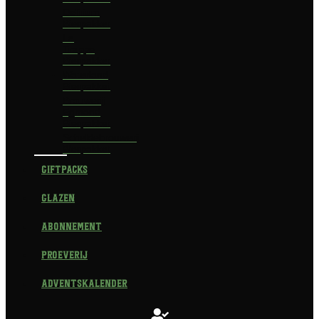
Delirium
Bierpakket
La
Trappe
Bierpakket
Waterland
Bierpakket
Brouwerij
Egmond
Bierpakket
Scheldebrouwerij
Bierpakket
Giftpacks
Glazen
Abonnement
Proeverij
Adventskalender