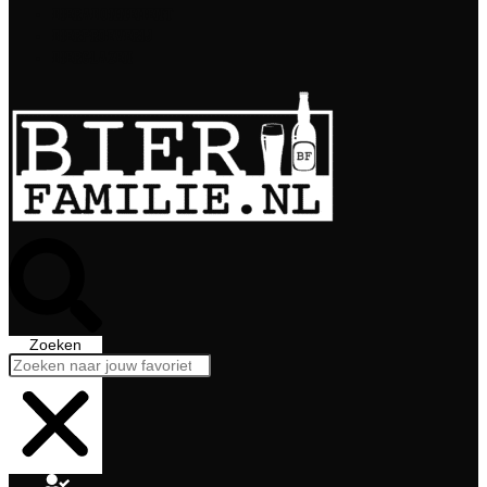
Bierabonnement
Bierproeverij
Bierglazen
Zoeken