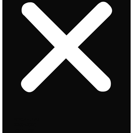
Speciaalbier
Bierpakket
Giftpacks