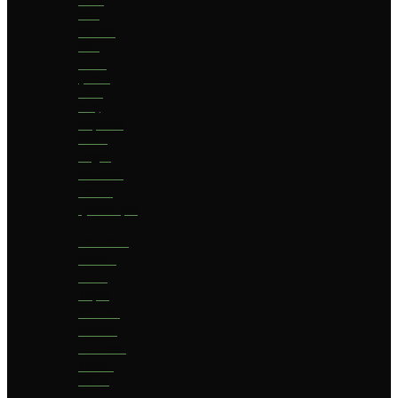
bier
Geuze
bier
I.P.A.
(India
Pale
Ale)
Imperial
Stout
Lager
Pilsener
Porter
Quadrupel
Rookbier
Saison
Stout
Tripel
Weizen
Witbier
Zuurbier
Zwaar
blond