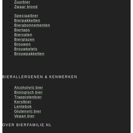
Zuurbier
Zwaar blond
Speciaalbier
Bierpakketten
Bierabonnementen
Biertaps
Biervaten
Bierglazen
Brouwen
Brouwketels
Brouwpakketten
BIERALLERGENEN & KENMERKEN
Alcoholvrij bier
Biologisch bier
Trappistenbier
Kerstbier
Lentebok
Glutenvrij bier
Vegan bier
OVER BIERFAMILIE.NL