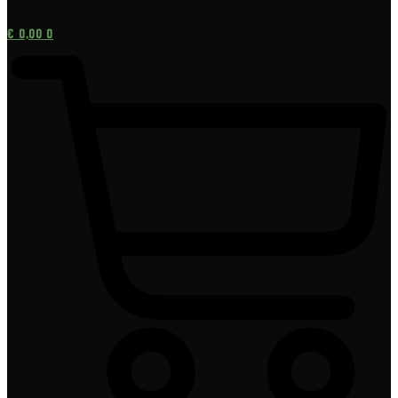
[gtranslate]
€
0,00
0