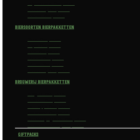
Prijswinnend Bierpakket
Alcoholvrij Bierpakket
Bokbier Bierpakket
Biersoorten Bierpakketten
Blond Bierpakket
Tripel Bierpakket
I.P.A. Bierpakket
Dubbel Bierpakket
Witbier Bierpakket
Alcoholvrij Bierpakket
Brouwerij Bierpakketten
Affligem Bierpakket
Delirium Bierpakket
La Trappe Bierpakket
Waterland Bierpakket
Brouwerij Egmond Bierpakket
Scheldebrouwerij Bierpakket
Giftpacks