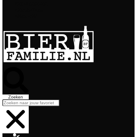
Bierabonnement
Bierproeverij
Bierglazen
Zoeken