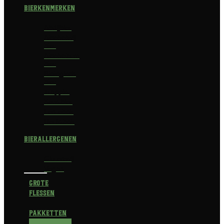
Bierkenmerken
Abdijbier
Alcoholvrij
bier
Alcoholarm
bier
Biologisch
bier
Trappist
Kerstbier
Lentebok
Herfstbok
Bierallergenen
Glutenvrij
Vegan
Grote
flessen
Pakketten