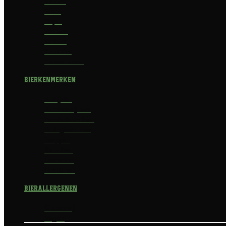
Saison
Stout
Tripel
Weizen
Witbier
Zuurbier
Zwaar blond
Bierkenmerken
Abdijbier
Alcoholvrij bier
Alcoholarm bier
Biologisch bier
Trappist
Kerstbier
Lentebok
Herfstbok
Bierallergenen
Glutenvrij
Vegan