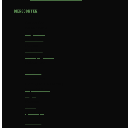
Biersoorten
Amber Ale
Barley Wine
Belgian Ale
Blond bier
Bokbier
Bruin bier
Champagnebier
Dubbel bier
Fruit bier
Geuze bier
I.P.A. (India Pale Ale)
Imperial Stout
Lager
Pilsener
Porter
Quadrupel
Rookbier