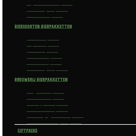
Prijswinnend Bierpakket
Alcoholvrij Bierpakket
Bokbier Bierpakket
Biersoorten Bierpakketten
Blond Bierpakket
Tripel Bierpakket
I.P.A. Bierpakket
Dubbel Bierpakket
Witbier Bierpakket
Alcoholvrij Bierpakket
Brouwerij Bierpakketten
Affligem Bierpakket
Delirium Bierpakket
La Trappe Bierpakket
Waterland Bierpakket
Brouwerij Egmond Bierpakket
Scheldebrouwerij Bierpakket
Giftpacks