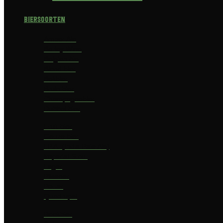
Biersoorten
Amber Ale
Barley Wine
Belgian Ale
Blond bier
Bokbier
Bruin bier
Champagnebier
Dubbel bier
Fruit bier
Geuze bier
I.P.A. (India Pale Ale)
Imperial Stout
Lager
Pilsener
Porter
Quadrupel
Rookbier