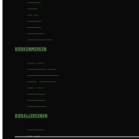
Saison
Stout
Tripel
Weizen
Witbier
Zuurbier
Zwaar blond
Bierkenmerken
Abdijbier
Alcoholvrij bier
Alcoholarm bier
Biologisch bier
Trappist
Kerstbier
Lentebok
Herfstbok
Bierallergenen
Glutenvrij
Vegan