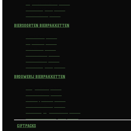
Prijswinnend Bierpakket
Alcoholvrij Bierpakket
Bokbier Bierpakket
Biersoorten Bierpakketten
Blond Bierpakket
Tripel Bierpakket
I.P.A. Bierpakket
Dubbel Bierpakket
Witbier Bierpakket
Alcoholvrij Bierpakket
Brouwerij Bierpakketten
Affligem Bierpakket
Delirium Bierpakket
La Trappe Bierpakket
Waterland Bierpakket
Brouwerij Egmond Bierpakket
Scheldebrouwerij Bierpakket
Giftpacks