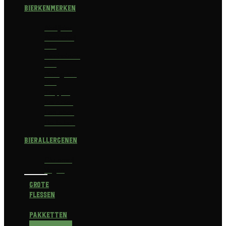
Bierkenmerken
Abdijbier
Alcoholvrij
bier
Alcoholarm
bier
Biologisch
bier
Trappist
Kerstbier
Lentebok
Herfstbok
Bierallergenen
Glutenvrij
Vegan
Grote
flessen
Pakketten