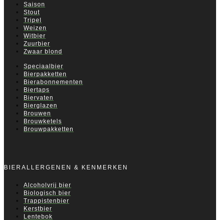
Saison
Stout
Tripel
Weizen
Witbier
Zuurbier
Zwaar blond
Speciaalbier
Bierpakketten
Bierabonnementen
Biertaps
Biervaten
Bierglazen
Brouwen
Brouwketels
Brouwpakketten
BIERALLERGENEN & KENMERKEN
Alcoholvrij bier
Biologisch bier
Trappistenbier
Kerstbier
Lentebok