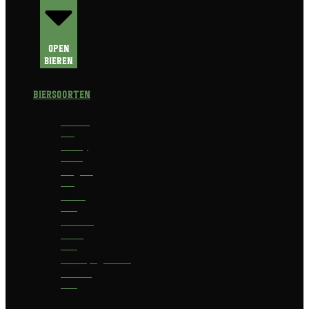
Open
Bieren
Biersoorten
Amber
Ale
Barley
Wine
Belgian
Ale
Blond
bier
Bokbier
Bruin
bier
Champagnebier
Dubbel
bier
Fruit