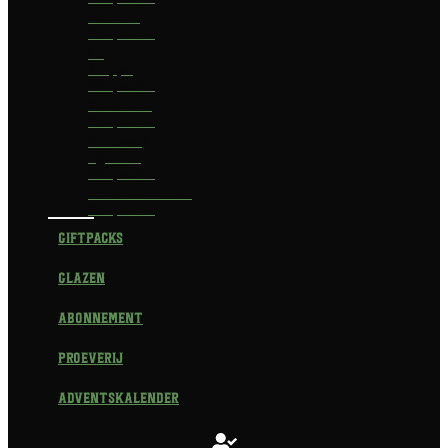
Delirium
Bierpakket
La
Trappe
Bierpakket
Waterland
Bierpakket
Brouwerij
Egmond
Bierpakket
Scheldebrouwerij
Bierpakket
Giftpacks
Glazen
Abonnement
Proeverij
Adventskalender