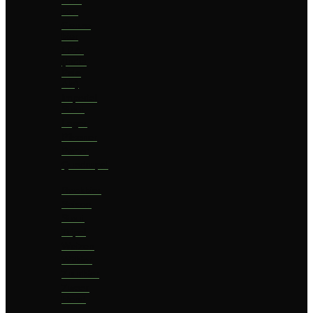
bier
Geuze
bier
I.P.A.
(India
Pale
Ale)
Imperial
Stout
Lager
Pilsener
Porter
Quadrupel
Rookbier
Saison
Stout
Tripel
Weizen
Witbier
Zuurbier
Zwaar
blond