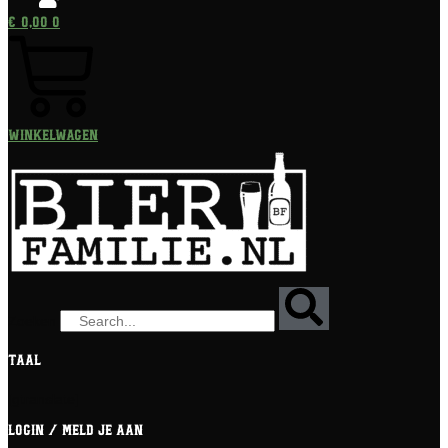
€
0,00
0
Winkelwagen
Zoeken
Taal
[gtranslate]
Login / meld je aan