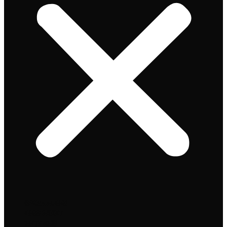
Speciaalbier
Bierpakket
Giftpacks