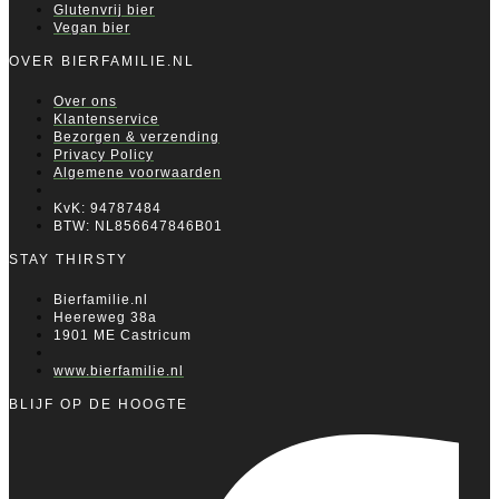
Glutenvrij bier
Vegan bier
OVER BIERFAMILIE.NL
Over ons
Klantenservice
Bezorgen & verzending
Privacy Policy
Algemene voorwaarden
KvK: 94787484
BTW: NL856647846B01
STAY THIRSTY
Bierfamilie.nl
Heereweg 38a
1901 ME Castricum
www.bierfamilie.nl
BLIJF OP DE HOOGTE