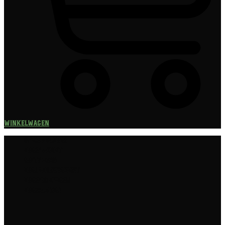
Winkelwagen
Speciaalbier
Bierpakket
Giftpacks
Bierabonnement
Bierproeverij
Bierglazen