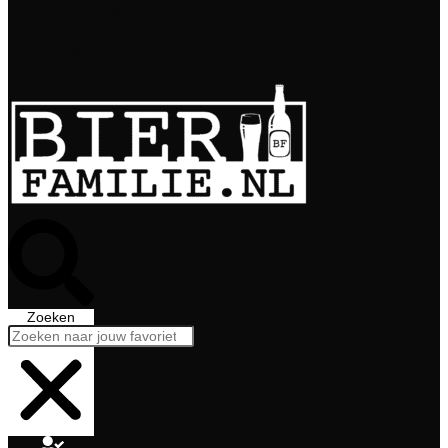
Bierabonnement
Bierproeverij
Bierglazen
Zoeken