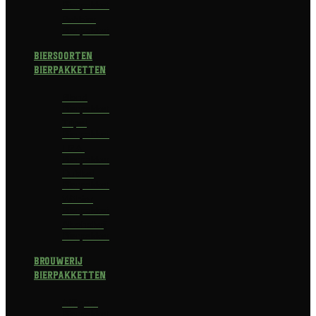
Bierpakket
Bokbier
Bierpakket
Biersoorten
Bierpakketten
Blond
Bierpakket
Tripel
Bierpakket
I.P.A.
Bierpakket
Dubbel
Bierpakket
Witbier
Bierpakket
Alcoholvrij
Bierpakket
Brouwerij
Bierpakketten
Affligem
Bierpakket