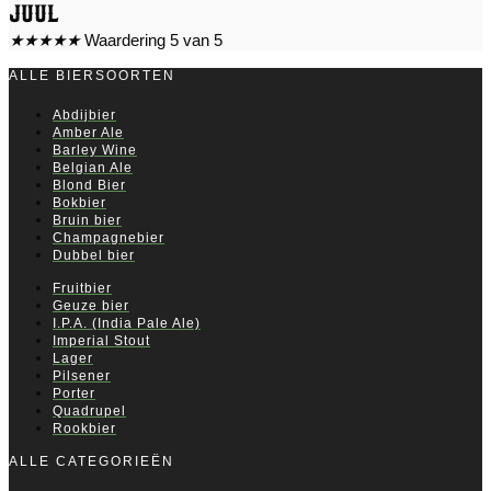
Juul
★
★
★
★
★
Waardering 5 van 5
ALLE BIERSOORTEN
Abdijbier
Amber Ale
Barley Wine
Belgian Ale
Blond Bier
Bokbier
Bruin bier
Champagnebier
Dubbel bier
Fruitbier
Geuze bier
I.P.A. (India Pale Ale)
Imperial Stout
Lager
Pilsener
Porter
Quadrupel
Rookbier
ALLE CATEGORIEËN