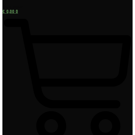
[gtranslate]
€
0,00
0