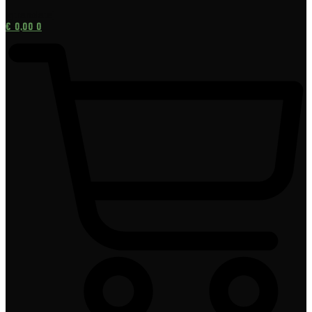
[gtranslate]
€
0,00
0