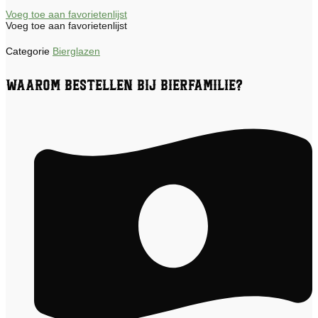
aantal
Voeg toe aan favorietenlijst
Voeg toe aan favorietenlijst
Categorie
Bierglazen
Waarom bestellen bij Bierfamilie?