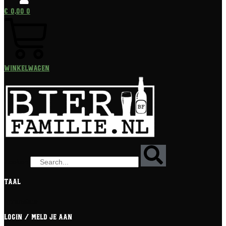
€
0,00
0
Winkelwagen
Zoeken
Taal
[gtranslate]
Login / meld je aan