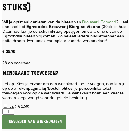
stuks)
Wil je optimaal genieten van de bieren van
Brouwerij Egmond
? Haal
dan snel het
Egmondse Brouwerij Bierglas Vienna
(30cl) in huis!
Daarmee laat je de schuimkraag opstijgen en de aroma’s van de
Egmondse bieren vrij komen. Zo beleeft iedere bierliefhebber een
natte droom. Een uniek exemplaar voor de verzamelaar!
€
35,70
28 op voorraad
Wenskaart toevoegen?
Let op: Kies je ervoor om een wenskaart toe te voegen, dan kun je
op de afrekenpagina bij 'Bestelnotities' je persoonlijke tekst
toevoegen voor op de wenskaart! De wenskaart hoeft één keer te
worden toegevoegd voor de gehele bestelling.
Ja
(
+
€
1,50
)
Brouwerij
Egmond
Vienna
Toevoegen aan winkelwagen
(6
stuks)