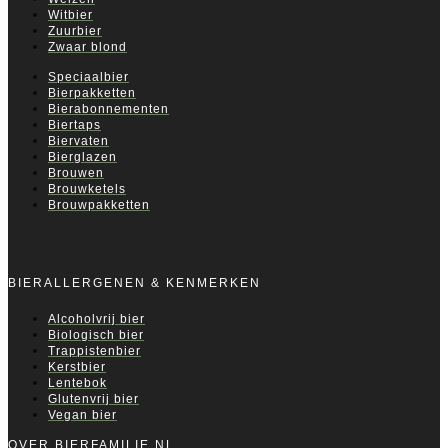
Witbier
Zuurbier
Zwaar blond
Speciaalbier
Bierpakketten
Bierabonnementen
Biertaps
Biervaten
Bierglazen
Brouwen
Brouwketels
Brouwpakketten
BIERALLERGENEN & KENMERKEN
Alcoholvrij bier
Biologisch bier
Trappistenbier
Kerstbier
Lentebok
Glutenvrij bier
Vegan bier
OVER BIERFAMILIE.NL