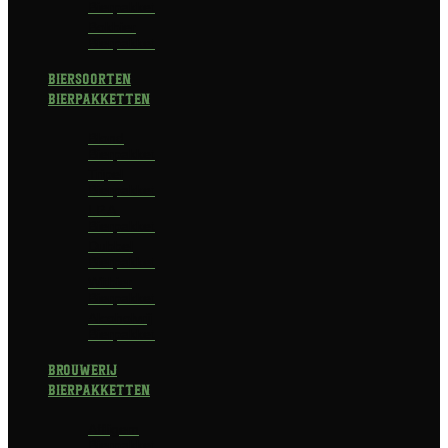
Bierpakket
Bokbier
Bierpakket
Biersoorten
Bierpakketten
Blond
Bierpakket
Tripel
Bierpakket
I.P.A.
Bierpakket
Dubbel
Bierpakket
Witbier
Bierpakket
Alcoholvrij
Bierpakket
Brouwerij
Bierpakketten
Affligem
Bierpakket