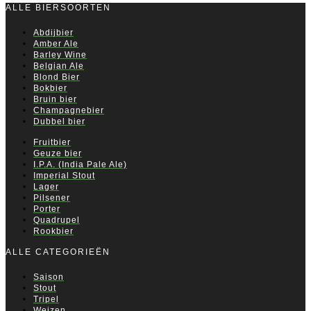
ALLE BIERSOORTEN
Abdijbier
Amber Ale
Barley Wine
Belgian Ale
Blond Bier
Bokbier
Bruin bier
Champagnebier
Dubbel bier
Fruitbier
Geuze bier
I.P.A. (India Pale Ale)
Imperial Stout
Lager
Pilsener
Porter
Quadrupel
Rookbier
ALLE CATEGORIEËN
Saison
Stout
Tripel
Weizen