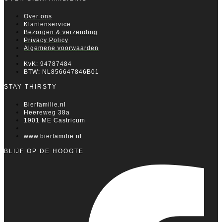
Over ons
Klantenservice
Bezorgen & verzending
Privacy Policy
Algemene voorwaarden
KvK: 94787484
BTW: NL856647846B01
STAY THIRSTY
Bierfamilie.nl
Heereweg 38a
1901 ME Castricum
www.bierfamilie.nl
BLIJF OP DE HOOGTE