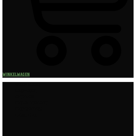
Winkelwagen
Speciaalbier
Bierpakket
Giftpacks
Bierabonnement
Bierproeverij
Bierglazen