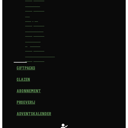
Delirium
Bierpakket
La
Trappe
Bierpakket
Waterland
Bierpakket
Brouwerij
Egmond
Bierpakket
Scheldebrouwerij
Bierpakket
Giftpacks
Glazen
Abonnement
Proeverij
Adventskalender