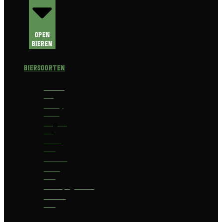
Open
Bieren
Biersoorten
Amber
Ale
Barley
Wine
Belgian
Ale
Blond
bier
Bokbier
Bruin
bier
Champagnebier
Dubbel
bier
Fruit