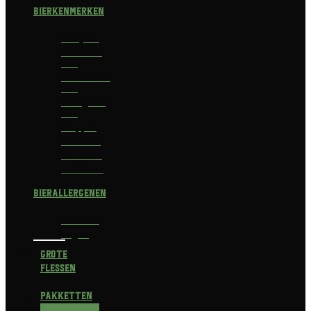
Bierkenmerken
Abdijbier
Alcoholvrij
bier
Alcoholarm
bier
Biologisch
bier
Trappist
Kerstbier
Lentebok
Herfstbok
Bierallergenen
Glutenvrij
Vegan
Grote
flessen
Pakketten