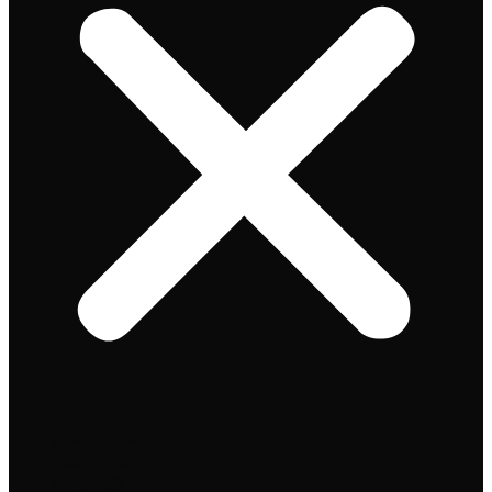
Speciaalbier
Bierpakket
Giftpacks