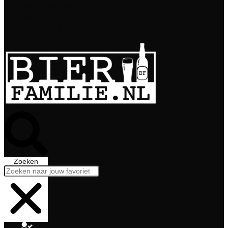
Bierabonnement
Bierproeverij
Bierglazen
Zoeken