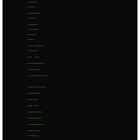
bier
Geuze
bier
I.P.A.
(India
Pale
Ale)
Imperial
Stout
Lager
Pilsener
Porter
Quadrupel
Rookbier
Saison
Stout
Tripel
Weizen
Witbier
Zuurbier
Zwaar
blond