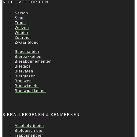
ALLE CATEGORIEËN
Saison
Stout
Tripel
Weizen
Witbier
Zuurbier
Zwaar blond
Speciaalbier
Bierpakketten
Bierabonnementen
Biertaps
Biervaten
Bierglazen
Brouwen
Brouwketels
Brouwpakketten
BIERALLERGENEN & KENMERKEN
Alcoholvrij bier
Biologisch bier
Trappistenbier