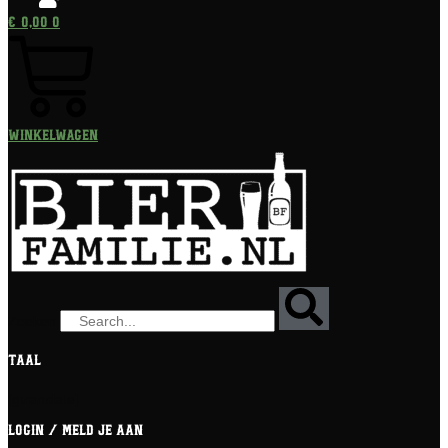
€
0,00
0
Winkelwagen
Zoeken
Taal
[gtranslate]
Login / meld je aan