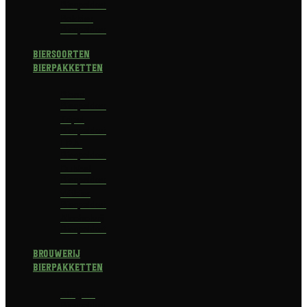
Bierpakket
Bokbier
Bierpakket
Biersoorten
Bierpakketten
Blond
Bierpakket
Tripel
Bierpakket
I.P.A.
Bierpakket
Dubbel
Bierpakket
Witbier
Bierpakket
Alcoholvrij
Bierpakket
Brouwerij
Bierpakketten
Affligem
Bierpakket