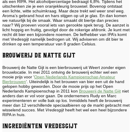
als een RIPA. Het alcoholpercentage bedraagt 6,8%. Tijdens het
uitschenken zie je een oranjekleurig brouwsel. Bovenop ontstaat
een lichte, witte schuimkraag. Maar deze trekt wel weer snel weg.
Aroma’s gebrand hout en hars stijgen op uit je glas. En dan komen
we natuurlijk bij de smaak. Waar smaakt dit biertje dan precies
naar? Wij proeven vooral iets van gerookte spek terug. De aanzet is
licht hoppig en fruitig, gevolgd door de rokerige afdronk. Je kunt met
recht dit bier een bijzondere noemen. De liefhebber van IPA’s komt
met Vredesgijt namelijk bedrogen uit. Wij adviseren om dit bier te
drinken op een temperatuur van 8 graden Celsius.
Brouwerij de Natte Gijt
Brouwerij de Natte Gijt is een bierbrouwerij uit Weert zonder eigen
brouwlocatie. In mei 2011 ontving de brouwerij echter wel een
mooie prijs voor ‘
Open Nederlands Kampioenschap Amateur
Bierbrouwen
‘. Uiteindelijk is het brouwen van bier een uit de hand
gelopen hobby geworden. Door de mooie prijs op het Open
Nederlands Kampioenschap in 2011 kon
Brouwerij de Natte Gijt
niet
anders dan er vol voor gaan. De ondernemers Rudy en Marc
experimenteren er volle bak op los. Inmiddels heeft de brouwerij
meer dan 12 verschillende speciaalbieren op de markt gebracht met
wisselend succes. Met
Vredesgijt
heeft het wel een heel bijzondere
RIPA in huis.
Ingrediënten Vredesgijt