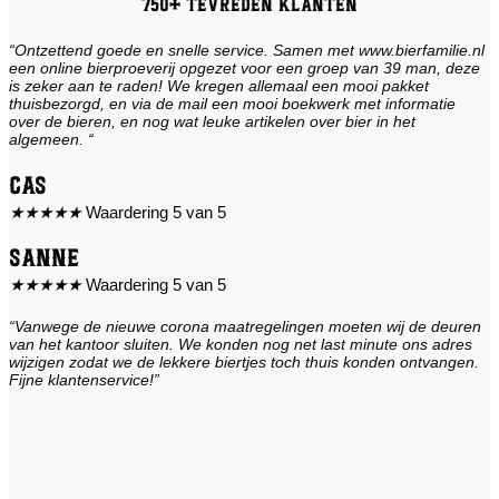
750+ tevreden klanten
“Ontzettend goede en snelle service. Samen met www.bierfamilie.nl
een online bierproeverij opgezet voor een groep van 39 man, deze
is zeker aan te raden! We kregen allemaal een mooi pakket
thuisbezorgd, en via de mail een mooi boekwerk met informatie
over de bieren, en nog wat leuke artikelen over bier in het
algemeen. “
Cas
★
★
★
★
★
Waardering 5 van 5
Sanne
★
★
★
★
★
Waardering 5 van 5
“Vanwege de nieuwe corona maatregelingen moeten wij de deuren
van het kantoor sluiten. We konden nog net last minute ons adres
wijzigen zodat we de lekkere biertjes toch thuis konden ontvangen.
Fijne klantenservice!”