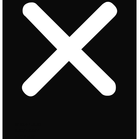
Speciaalbier
Bierpakket
Giftpacks