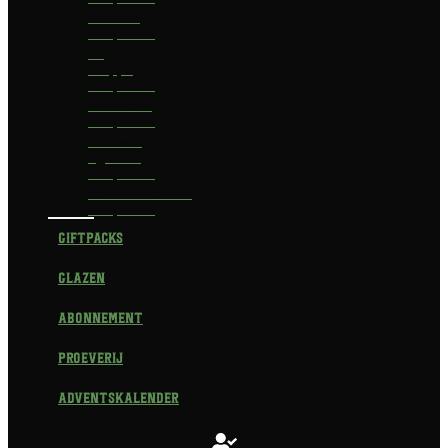
Delirium
Bierpakket
La
Trappe
Bierpakket
Waterland
Bierpakket
Brouwerij
Egmond
Bierpakket
Scheldebrouwerij
Bierpakket
Giftpacks
Glazen
Abonnement
Proeverij
Adventskalender