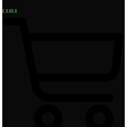
[gtranslate]
€
0,00
0