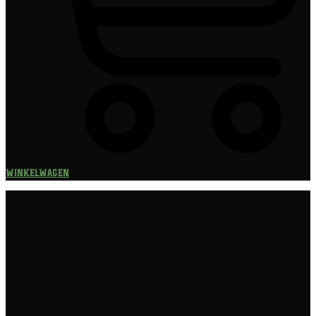
Winkelwagen
Speciaalbier
Bierpakket
Giftpacks
Bierabonnement
Bierproeverij
Bierglazen