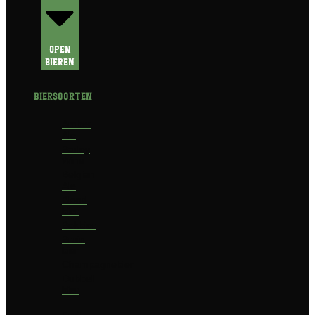
Open
Bieren
Biersoorten
Amber
Ale
Barley
Wine
Belgian
Ale
Blond
bier
Bokbier
Bruin
bier
Champagnebier
Dubbel
bier
Fruit