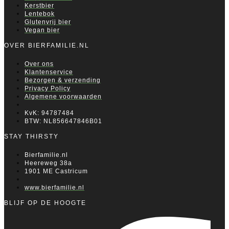
Kerstbier
Lentebok
Glutenvrij bier
Vegan bier
OVER BIERFAMILIE.NL
Over ons
Klantenservice
Bezorgen & verzending
Privacy Policy
Algemene voorwaarden
KvK: 94787484
BTW: NL856647846B01
STAY THIRSTY
Bierfamilie.nl
Heereweg 38a
1901 ME Castricum
www.bierfamilie.nl
BLIJF OP DE HOOGTE