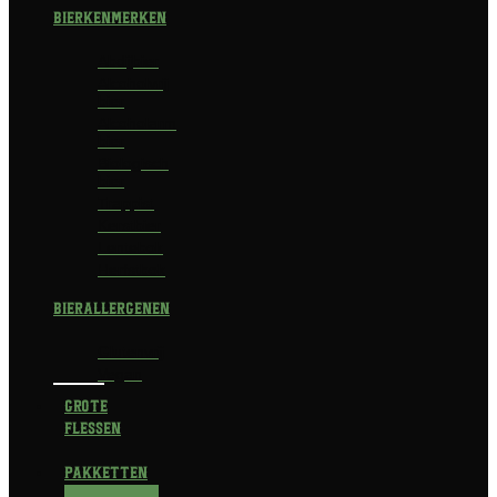
Bierkenmerken
Abdijbier
Alcoholvrij
bier
Alcoholarm
bier
Biologisch
bier
Trappist
Kerstbier
Lentebok
Herfstbok
Bierallergenen
Glutenvrij
Vegan
Grote
flessen
Pakketten