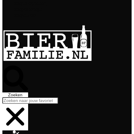
Bierabonnement
Bierproeverij
Bierglazen
Zoeken