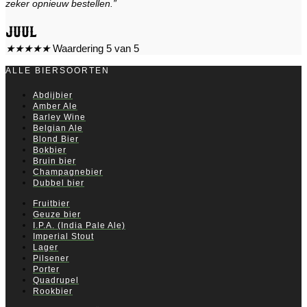
zeker opnieuw bestellen.”
Juul
★
★
★
★
★
Waardering 5 van 5
ALLE BIERSOORTEN
Abdijbier
Amber Ale
Barley Wine
Belgian Ale
Blond Bier
Bokbier
Bruin bier
Champagnebier
Dubbel bier
Fruitbier
Geuze bier
I.P.A. (India Pale Ale)
Imperial Stout
Lager
Pilsener
Porter
Quadrupel
Rookbier