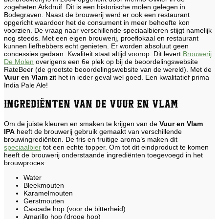
zogeheten Arkdruif. Dit is een historische molen gelegen in
Bodegraven. Naast de brouwerij werd er ook een restaurant
opgericht waardoor het de consument in meer behoefte kon
voorzien. De vraag naar verschillende speciaalbieren stijgt namelijk
nog steeds. Met een eigen brouwerij, proeflokaal en restaurant
kunnen liefhebbers echt genieten. Er worden absoluut geen
concessies gedaan. Kwaliteit staat altijd voorop. Dit levert
Brouwerij
De Molen
overigens een 6e plek op bij de beoordelingswebsite
RateBeer (de grootste beoordelingswebsite van de wereld). Met de
Vuur en Vlam
zit het in ieder geval wel goed. Een kwalitatief prima
India Pale Ale!
Ingrediënten van de Vuur en Vlam
Om de juiste kleuren en smaken te krijgen van de
Vuur en Vlam
IPA
heeft de brouwerij gebruik gemaakt van verschillende
brouwingrediënten. De fris en fruitige aroma’s maken dit
speciaalbier
tot een echte topper. Om tot dit eindproduct te komen
heeft de brouwerij onderstaande ingrediënten toegevoegd in het
brouwproces:
Water
Bleekmouten
Karamelmouten
Gerstmouten
Cascade hop (voor de bitterheid)
Amarillo hop (droge hop)