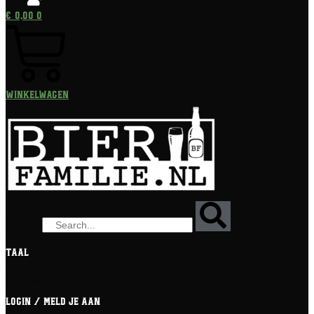
€
0,00
0
Winkelwagen
Zoeken
Taal
[gtranslate]
Login / meld je aan