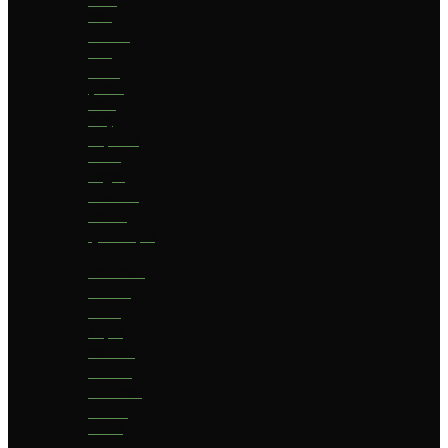
bier
Geuze
bier
I.P.A.
(India
Pale
Ale)
Imperial
Stout
Lager
Pilsener
Porter
Quadrupel
Rookbier
Saison
Stout
Tripel
Weizen
Witbier
Zuurbier
Zwaar
blond