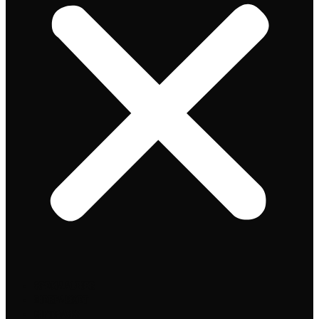
Speciaalbier
Bierpakket
Giftpacks