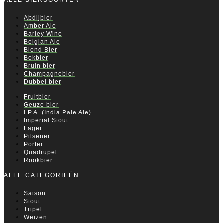
ALLE BIERSOORTEN
Abdijbier
Amber Ale
Barley Wine
Belgian Ale
Blond Bier
Bokbier
Bruin bier
Champagnebier
Dubbel bier
Fruitbier
Geuze bier
I.P.A. (India Pale Ale)
Imperial Stout
Lager
Pilsener
Porter
Quadrupel
Rookbier
ALLE CATEGORIEËN
Saison
Stout
Tripel
Weizen