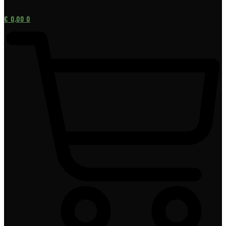
[gtranslate]
€
0,00
0