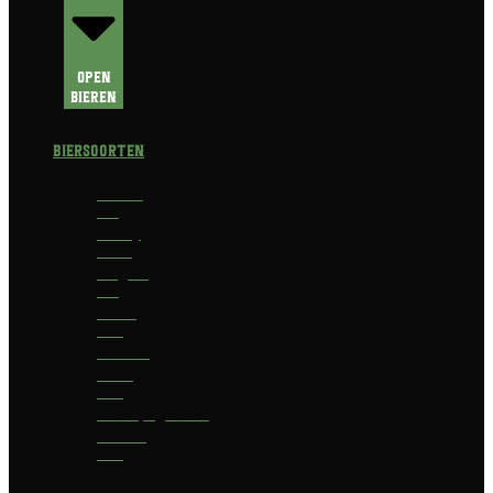
Open
Bieren
Biersoorten
Amber
Ale
Barley
Wine
Belgian
Ale
Blond
bier
Bokbier
Bruin
bier
Champagnebier
Dubbel
bier
Fruit