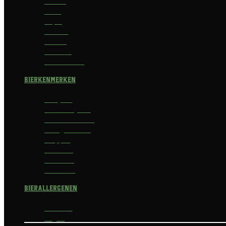
Saison
Stout
Tripel
Weizen
Witbier
Zuurbier
Zwaar blond
Bierkenmerken
Abdijbier
Alcoholvrij bier
Alcoholarm bier
Biologisch bier
Trappist
Kerstbier
Lentebok
Herfstbok
Bierallergenen
Glutenvrij
Vegan