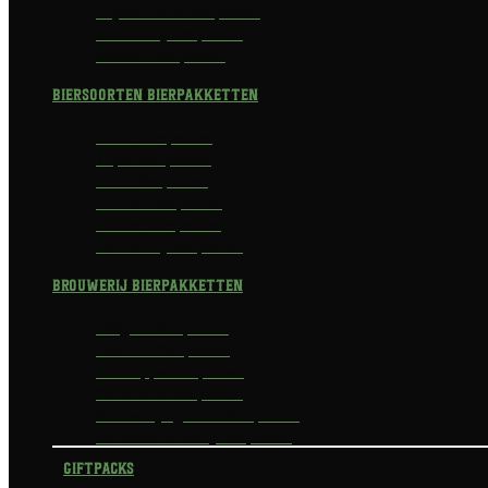
Prijswinnend Bierpakket
Alcoholvrij Bierpakket
Bokbier Bierpakket
Biersoorten Bierpakketten
Blond Bierpakket
Tripel Bierpakket
I.P.A. Bierpakket
Dubbel Bierpakket
Witbier Bierpakket
Alcoholvrij Bierpakket
Brouwerij Bierpakketten
Affligem Bierpakket
Delirium Bierpakket
La Trappe Bierpakket
Waterland Bierpakket
Brouwerij Egmond Bierpakket
Scheldebrouwerij Bierpakket
Giftpacks