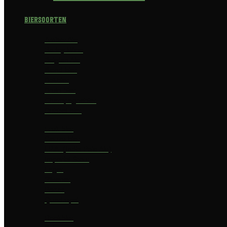
Biersoorten
Amber Ale
Barley Wine
Belgian Ale
Blond bier
Bokbier
Bruin bier
Champagnebier
Dubbel bier
Fruit bier
Geuze bier
I.P.A. (India Pale Ale)
Imperial Stout
Lager
Pilsener
Porter
Quadrupel
Rookbier